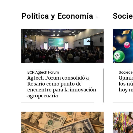
Política y Economía
Soci
BCR Agtech Forum
Socieda
Agtech Forum consolidó a
Quini
Rosario como punto de
los n
encuentro para la innovación
hoy mi
agropecuaria