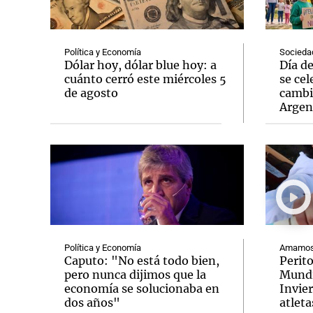
Política y Economía
Socieda
Dólar hoy, dólar blue hoy: a
Día d
cuánto cerró este miércoles 5
se cel
de agosto
cambi
Notas
Notas
Argen
Editorial
Mundial 2026
La Sol
Política y Economía
Amamos 
Caputo: "No está todo bien,
Perit
pero nunca dijimos que la
Mundi
economía se solucionaba en
Invie
dos años"
atleta