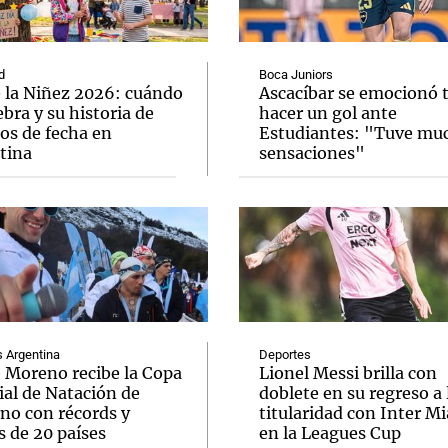
d
Boca Juniors
e la Niñez 2026: cuándo
Ascacíbar se emocionó 
ebra y su historia de
hacer un gol ante
os de fecha en
Estudiantes: "Tuve mu
Notas
Notas
No
tina
sensaciones"
e en Cadena 3
El huracán de Arequito
Cadena 3 en
Argentina
Deportes
o Moreno recibe la Copa
Lionel Messi brilla con
al de Natación de
doblete en su regreso a 
rno con récords y
titularidad con Inter M
s de 20 países
en la Leagues Cup