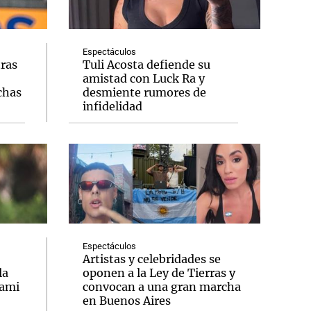
Espectáculos
tras
Tuli Acosta defiende su
amistad con Luck Ra y
Notas
chas
desmiente rumores de
tas
Notas
infidelidad
Venezuela de
 Groenlandia
Comprometidos
Madur
Espectáculos
Artistas y celebridades se
la
oponen a la Ley de Tierras y
iami
convocan a una gran marcha
en Buenos Aires