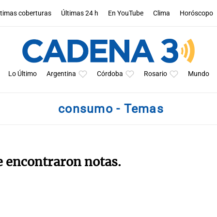
ltimas coberturas
Últimas 24 h
En YouTube
Clima
Horóscopo
Lo Último
Argentina
Córdoba
Rosario
Mundo
consumo - Temas
e encontraron notas.