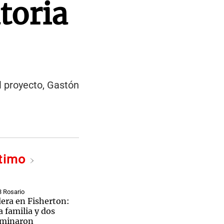
toria
l proyecto, Gastón
ltimo
3 Rosario
dera en Fisherton:
 familia y dos
rminaron