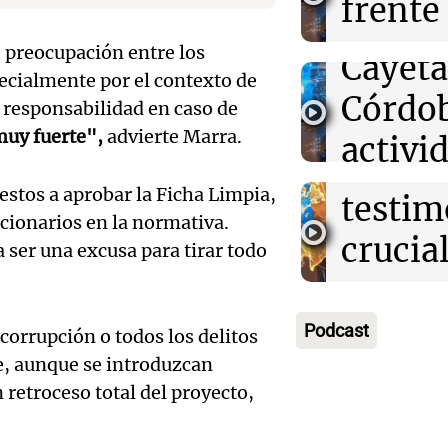
frente
ganan
Meta deberá i
vigilia
US$567 millone
Audio.
nuevo
Noticias
salud mental d
e preocupación entre los
Cayet
usuarios
Episodios
por la
pecialmente por el contexto de
desafí
Córdo
 responsabilidad en caso de
de las 
Buenos
muy fuerte",
advierte Marra.
activi
Audio.
cumbr
Noticias
durant
Episodios
stos a aprobar la Ficha Limpia,
Recla
testim
ncionarios en la normativa.
día
provin
crucial
ser una excusa para tirar todo
Noticias
subas
escane
Episodios
Audio.
en tar
airbag
Podcast
 corrupción o todos los delitos
Expect
indust
pendi
e, aunque se introduzcan
econó
retroceso total del proyecto,
"Prop
Noticias
Audio.
Argent
Episodios