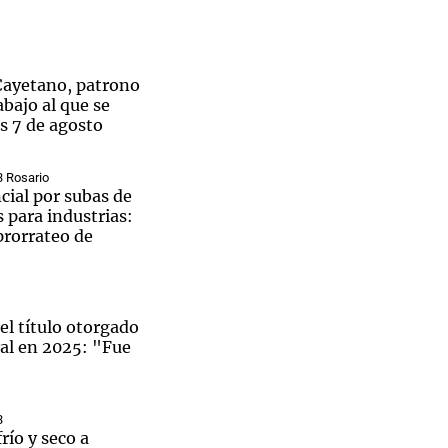
Cayetano, patrono
abajo al que se
Notas
s 7 de agosto
tas
Notas
Venezuela de
 Groenlandia
Comprometidos
Madur
3 Rosario
cial por subas de
 para industrias:
rorrateo de
el título otorgado
ral en 2025: "Fue
3
frío y seco a