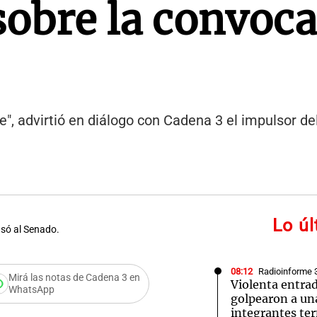
sobre la convoca
", advirtió en diálogo con Cadena 3 el impulsor de
Lo ú
asó al Senado.
08:12
Radioinforme 
Mirá las notas de Cadena 3 en
Violenta entra
WhatsApp
golpearon a una
reocupación
integrantes te