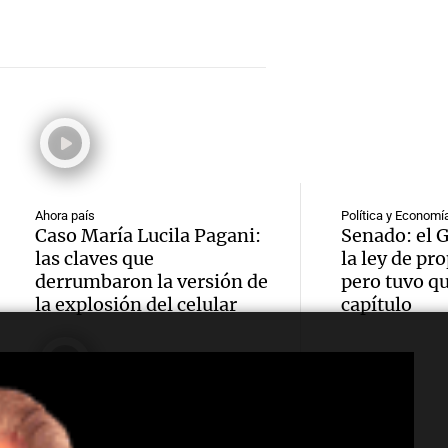
Audio.
Aires p
Episodios
en Vill
Barilo
del Sa
Mader
enfren
Noticias
policía
Episodios
nevada
Audio.
un lad
suspe
el aire
Panorama F
clases 
Episodios
Ahora país
Política y Economí
seco a
Caso María Lucila Pagani:
Senado: el 
Audio.
mañan
las claves que
la ley de pr
Córdob
derrumbaron la versión de
pero tuvo qu
Saave
alerta
la explosión del celular
capítulo
pero c
Parede
Panorama F
mínim
Episodios
exconv
cero
Audio.
antece
Radioinfor
Radioinforme 3
Sociedad