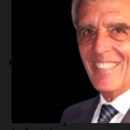
Moyano
La influencer declaró ante la Fiscalía por el episodio
ocurrido esta semana y aseguró que el hijo del
dirigente no la agredió.
Política y Economía
Radioinforme 3 Rosario
Reclamo provincial
por subas de 500%
en tarifas para