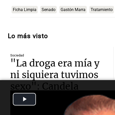
Ficha Limpia
Senado
Gastón Marra
Tratamiento
Lo más visto
Sociedad
"La droga era mía y
ni siquiera tuvimos
sexo": Candela
Arizaga contó cómo
Play
fue su noche con
Video