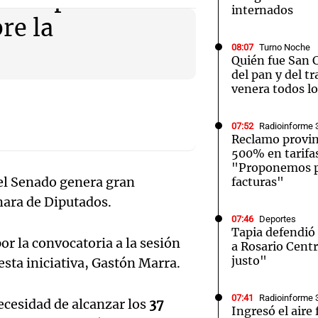
internados
re la
08:07
Turno Noche
Quién fue San 
del pan y del tr
venera todos lo
Notas
Notas
No
e en Cadena 3
El huracán de Arequito
Cadena 3 en
07:52
Radioinforme 
Reclamo provin
500% en tarifas
"Proponemos p
 el Senado genera gran
facturas"
ámara de Diputados.
07:46
Deportes
Tapia defendió 
r la convocatoria a la sesión
a Rosario Cent
justo"
esta iniciativa, Gastón Marra.
07:41
Radioinforme 
ecesidad de alcanzar los
37
Ingresó el aire 