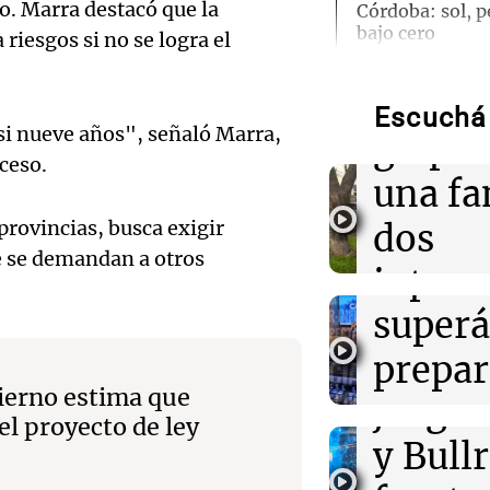
Audio.
o. Marra destacó que la
Córdoba: sol, 
bajo cero
riesgos si no se logra el
entrad
Fisher
07:37
Radioinforme 
Rosario licita 
Escuchá 
si nueve años", señaló Marra,
comercial y un
Audio.
golpea
transformar el 
oceso.
La Florida
Aerolí
una fa
Argent
 provincias, busca exigir
dos
07:35
Deportes
Boca implemen
ue se demandan a otros
Audio.
report
integr
térmica para r
de juego de L
Candid
superá
termi
políti
07:31
Mundo
prepar
intern
La crisis energé
ierno estima que
impacto del ce
juego: 
pagar
Noticias Ro
vida diaria de 
Audio.
el proyecto de ley
Episodios
y Bull
impues
Multit
07:30
Mundo