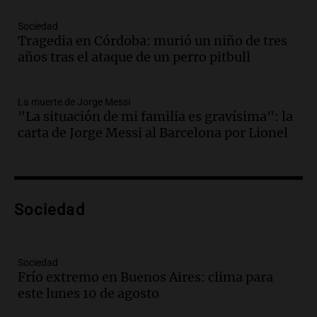
Episodios
Audio.
Crisis diplomática: el embajador
Sociedad
Tragedia en Córdoba: murió un niño de tres
argentino regresa al país tras conflicto
años tras el ataque de un perro pitbull
con Brasil
Panorama Federal
Episodios
La muerte de Jorge Messi
Audio.
Bomberos asisten a senderista
"La situación de mi familia es gravísima": la
con fractura de tobillo en refugio Doña
carta de Jorge Messi al Barcelona por Lionel
Rosa
Panorama Federal
Episodios
Audio.
Amaycha del Valle avanza en
Sociedad
investigación internacional sobre asma
con nueva tecnología médica
Panorama Federal
Episodios
Sociedad
Frío extremo en Buenos Aires: clima para
Audio.
Suspenden descuento en SUBE y
este lunes 10 de agosto
aumentan tarifas del SUBTE en Buenos
Aires desde agosto