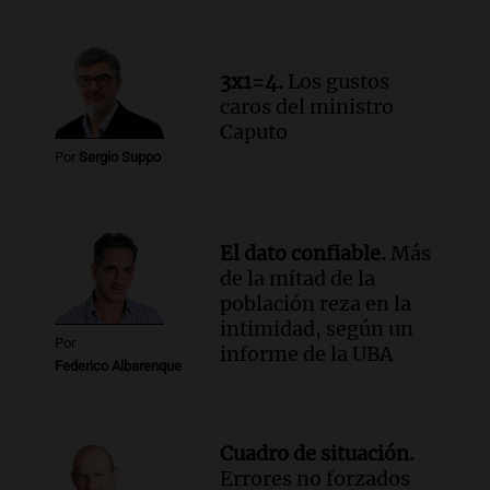
Audio.
La lección del Titanic y la
humildad en tiempos de tormenta
según San Ignacio de Loyola
3x1=4.
Los gustos
Panorama Federal
caros del ministro
Episodios
Caputo
Audio.
Tormentas y filtraciones: "El
Por
Sergio Suppo
agua entra por donde menos
imaginamos"
Una Mañana para todos Rosario
Episodios
El dato confiable.
Más
de la mitad de la
población reza en la
intimidad, según un
Por
informe de la UBA
Federico Albarenque
Cuadro de situación.
Errores no forzados