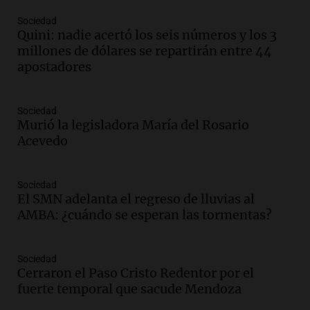
Panorama Federal
Sociedad
Episodios
Quini: nadie acertó los seis números y los 3
Audio.
Kicillof critica la desregulación
millones de dólares se repartirán entre 44
financiera y el aumento de la morosidad
apostadores
en Buenos Aires
Panorama Federal
Episodios
Sociedad
Murió la legisladora María del Rosario
Audio.
La UNT evalúa apelación ante la
Acevedo
Corte Suprema tras fallo que aparta a
Pagani como rector
Panorama Federal
Sociedad
Episodios
El SMN adelanta el regreso de lluvias al
Audio.
El cardenal Ángel Rossi advirtió
AMBA: ¿cuándo se esperan las tormentas?
que la justicia social viene siendo
“despreciada y burlada”
Sociedad
Santa Misa
Cerraron el Paso Cristo Redentor por el
Episodios
fuerte temporal que sacude Mendoza
Audio.
La Bulaya se prepara para el cierre