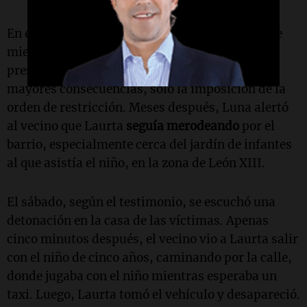
En esa ocasión, Laurta fue detenido brevemente
mientras conducía una Toyota Hilux blanca,
presuntamente alquilada, pero no enfrentó
mayores consecuencias, solo la imposición de la
orden de restricción. Meses después, Luna alertó
al vecino que Laurta
seguía merodeando
por el
barrio, especialmente cerca del jardín de infantes
al que asistía el niño, en la zona de León XIII.
El sábado, según el testimonio, se escuchó una
detonación en la casa de las víctimas. Apenas
cinco minutos después, el vecino vio a Laurta salir
con el niño de cinco años, caminando por la calle,
donde jugaba con el niño mientras esperaba un
taxi. Luego, Laurta tomó el vehículo y desapareció.