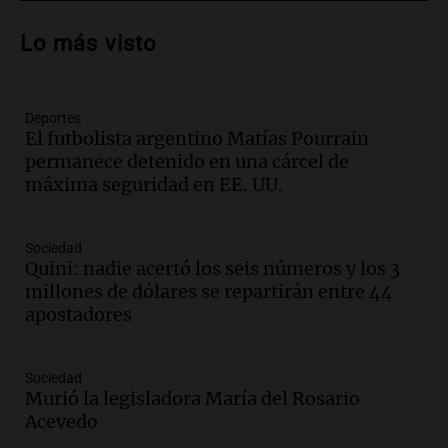
Audio.
Patricia Palmer y Mario Pasik
hablaron de su obra en Cadena 3
Lo más visto
Amamos los Domingos
Episodios
Deportes
Audio.
Córdoba espera a León XIV con el
El futbolista argentino Matías Pourrain
recuerdo del paso de Juan Pablo II: "Te
permanece detenido en una cárcel de
traspasaba con la mirada"
máxima seguridad en EE. UU.
Amamos los Domingos
Episodios
Audio.
El observatorio de Bosque Alegre,
Sociedad
un imperdible cordobés para los
Quini: nadie acertó los seis números y los 3
amantes de la astronomía
millones de dólares se repartirán entre 44
Amamos los Domingos
apostadores
Episodios
Audio.
“No entendíamos qué cantaban”:
Sociedad
la historia del club de Irlanda
Murió la legisladora María del Rosario
revolucionado por hinchas argentinos
Acevedo
Amamos los Domingos