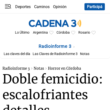
Deportes
Caminos
Opinión
Participá
Programas
Últimas coberturas
Últimas 24 h
En YouTube
Clima
Horóscopo
Lo Último
Argentina
Córdoba
Rosario
Radioinforme 3
Las claves del día
Las Claves de Radioinforme 3
Notas
Radioinforme 3
Notas
Horror en Córdoba
Doble femicidio:
escalofriantes