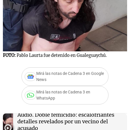
Notas
s
Notas
La Sole en
ial
Mundial 2026
Cadena 3
FOTO:
Pablo Laurta fue detenido en Gualeguaychú.
Mirá las notas de Cadena 3 en Google
News
Mirá las notas de Cadena 3 en
WhatsApp
Audio.
Doble femicidio: escalofriantes
detalles revelados por un vecino del
acusado