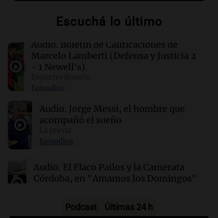
de la tormenta tropical Dolphin
Escuchá lo último
03:40
Mundo
Indonesia intensifica la lucha contra
Audio.
Boletín de Calificaciones de
incendios forestales en el monte Bromo y
Marcelo Lamberti (Defensa y Justicia 2
otras regiones
- 1 Newell's)
Deportes Rosario
Episodios
03:14
Mundo
Las nuevas regulaciones chinas sobre IA de
Audio.
Jorge Messi, el hombre que
compañía generan descontento entre los
usuarios
acompañó el sueño
La previa
Episodios
02:32
Mundo
Congreso de EEUU investiga la deportación de
Audio.
El Flaco Pailos y la Camerata
familias de militares en servicio activo
Córdoba, en "Amamos los Domingos"
Amamos los Domingos
Episodios
Podcast
Últimas 24 h