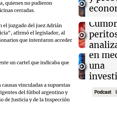
tragedi
consu
influyente pro
ia, quienes no pudieron
econo
transformó la 
Audio.
ficinas cerradas.
en Alt
recaud
años
en un 
Solici
Cumbr
Panorama F
n el juzgado del juez Adrián
de cris
Episodios
quiebr
perito
ia", afirmó el legislador, al
econó
cionarios que intentaron acceder
Lebro
analiz
Audio.
Panorama F
en med
teléfo
Episodios
Detien
nte un cartel que indicaba que
una
Óscar
pareja
invest
Gonzá
Audio.
Aldere
por es
s causas vinculadas a supuestas
Panorama F
alzobi
venta 
Episodios
igentes del fútbol argentino y
Podcast
pirami
García
o de Justicia y de la Inspección
medic
millon
Audio.
llama a
contro
Panorama F