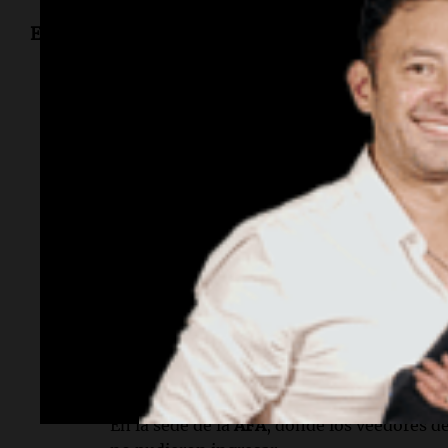
Entrevista de
Miguel Clariá
y
Luis Fernández E
Lectura rápida
¿Quién hizo acusaciones contra la AFA?
El legislador porteño de la
Coalición Cívica
realizó las acusaciones.
¿Qué tipo de pruebas se mencionan?
Se mencionan "muchísimas pruebas" relac
dinero, testaferros y desvío de fondos.
¿Dónde ocurrió el operativo fallido?
En la sede de la
AFA
, donde los veedores d