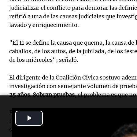
judicializar el conflicto para demorar las defin
refirió a una de las causas judiciales que inves
lavado y enriquecimiento.
"El 11 se define la causa que quema, la causa de 
caballos, de los autos, de la jubilada, de los fe
de los miércoles", señaló.
El dirigente de la Coalición Cívica sostuvo ade
investigación con semejante volumen de prueb
25 años. Sobran pruebas,
el problema es que no 
Finalmente, Del Gaiso cuestionó el silencio de d
Play
frente a las denuncias vinculadas a la conducci
silencio absoluto de toda la política", concluyó.
Video