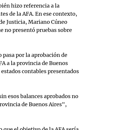
inflac
dirige
media
bién hizo referencia a la
Episodios
tes de la AFA. En ese contexto,
Buenos
abord
delive
de Justicia, Mariano Cúneo
alcanz
probl
Panorama F
ue no presentó pruebas sobre
Audio.
Episodios
2,9% e
econó
Descue
gener
social
to pasa por la aprobación de
hasta 
Audio.
incert
AFA a la provincia de Buenos
Panorama F
pesos 
Episodios
os estados contables presentados
Docent
sobre 
salari
Jujuy
nacion
docent
sin esos balances aprobados no
denun
Panorama F
Jujuy 
rovincia de Buenos Aires",
Episodios
Audio.
descue
fuertes
Audio.
Siniest
hasta 
Panorama F
 que el objetivo de la AFA sería