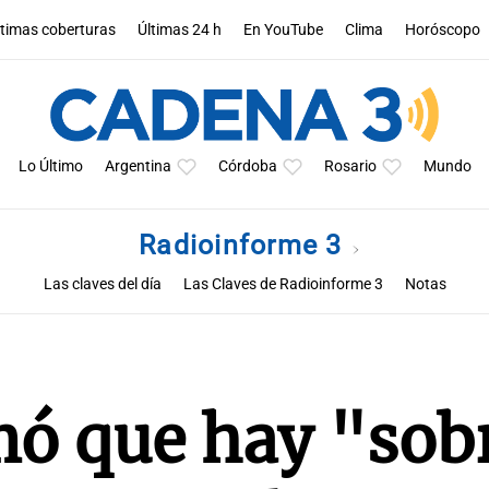
ltimas coberturas
Últimas 24 h
En YouTube
Clima
Horóscopo
Lo Último
Argentina
Córdoba
Rosario
Mundo
Radioinforme 3
Las claves del día
Las Claves de Radioinforme 3
Notas
mó que hay "sob