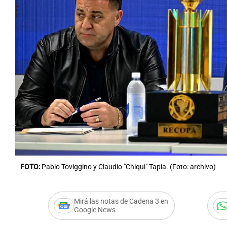
Notas
Notas
Editorial
Mundial 2026
La Sol
FOTO:
Pablo Toviggino y Claudio "Chiqui" Tapia. (Foto: archivo)
Mirá las notas de Cadena 3 en
Google News