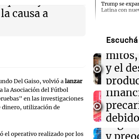
ó que hay
Trump se expa
Latina con nuev
la causa a
Audio.
Intern
16:16
Deportes
Gerónimo Rulli 
Manchester City
Audio.
Escuchá 
de la 
Olympique de M
Tucu
mitos,
16:16
Sociedad
enfren
y el de
Incendio en un 
la casa de Cris
equili
produc
evacuaron a los
cundo Del Gaiso, volvió a
lanzar
Audio.
a la Asociación del Fútbol
financ
cervez
calida
16:15
Mundo
ruebas" en las investigaciones
Cameron Hamil
precar
artesa
 dinero, utilización de
FEMA tras su c
emple
Audio.
Senado de EE.
debido
Viva la Radi
Argent
Episodios
Audien
caída 
16:11
Espectáculos
y preo
 el operativo realizado por los
Falleció William