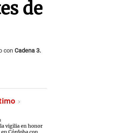
tes de
go con
Cadena 3.
ltimo
3
la vigilia en honor
 en Córdoba con