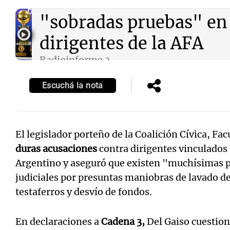
Audio.
Del Gaiso afirm
"sobradas pruebas" en 
dirigentes de la AFA
Radioinforme 3
Episodios
Escuchá la nota
El legislador porteño de la Coalición Cívica, Fa
duras acusaciones
contra dirigentes vinculados 
Argentino y aseguró que existen "muchísimas p
judiciales por presuntas maniobras de lavado de
testaferros y desvío de fondos.
En declaraciones a
Cadena 3,
Del Gaiso cuestionó