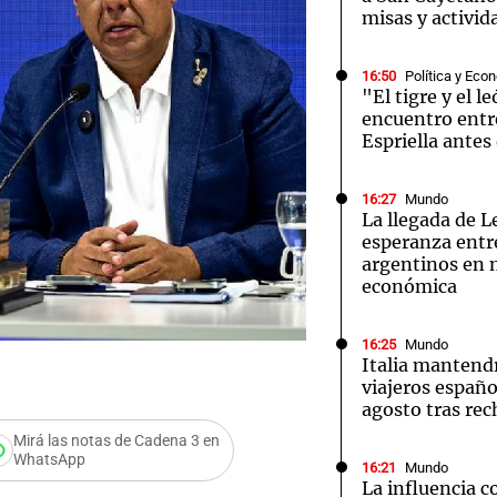
misas y activid
16:50
Política y Eco
"El tigre y el l
encuentro entre
Espriella antes
Notas
Notas
No
e en Cadena 3
El huracán de Arequito
Cadena 3 en
16:27
Mundo
La llegada de 
esperanza entre
argentinos en m
económica
16:25
Mundo
Italia mantendr
viajeros españo
agosto tras re
Mirá las notas de Cadena 3 en
WhatsApp
16:21
Mundo
La influencia 