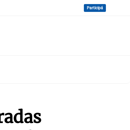
Participá
radas