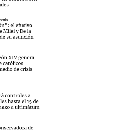
ades
nomía
eón": el efusivo
 Milei y De la
Notas
 de su asunción
tas
Notas
Venezuela de
 Groenlandia
Comprometidos
Madur
León XIV genera
 católicos
edio de crisis
á controles a
les hasta el 15 de
chazo a ultimátum
conservadora de