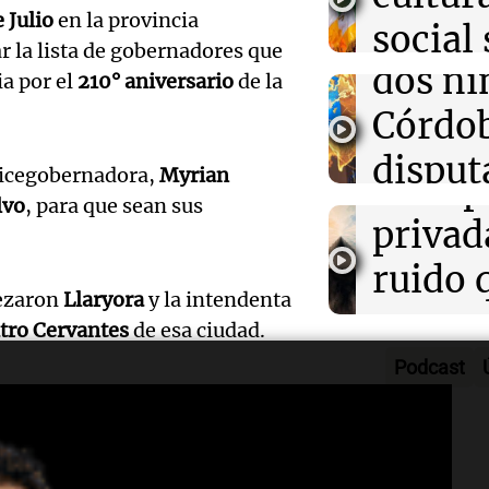
La senadora e
 Julio
en la provincia
reinte
social
Panorama F
podrá votar de 
r la lista de gobernadores que
Episodios
sesión del Sen
dos ni
Anton
ia por el
210° aniversario
de la
Audio.
Córdob
Maroc
Inviol
disput
Panorama F
 vicegobernadora,
Myrian
de la 
Episodios
custod
lvo
, para que sean sus
Audio.
privada
Salta
Lanza
ruido 
Panorama F
bezaron
Llaryora
y la intendenta
campa
cosas
Episodios
Audio.
tro Cervantes
de esa ciudad.
que ni
impor
Podcast
una be
oba hizo un llamado a la
cáncer
Editorial
secund
onemos a trabajar todos juntos
Episodios
Audio.
regalo
minada a poder ser un país
mudó 
esó el gobernador,