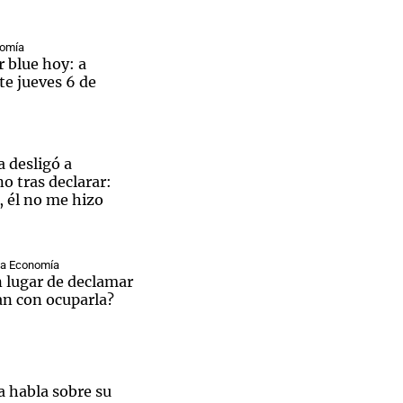
nomía
r blue hoy: a
te jueves 6 de
 desligó a
 tras declarar:
, él no me hizo
ina Economía
en lugar de declamar
an con ocuparla?
a habla sobre su