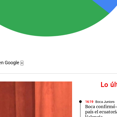
en Google
×
Lo ú
16:19
Boca Juniors
Boca confirmó 
país el ecuator