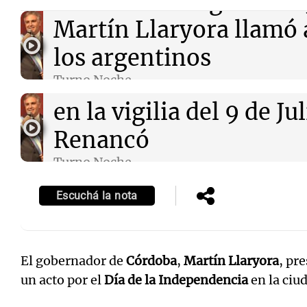
Audio.
En la vigilia del 
Martín Llaryora llamó 
los argentinos
Audio.
El discurso de M
Turno Noche
Episodios
en la vigilia del 9 de J
Renancó
Turno Noche
Episodios
Escuchá la nota
El gobernador de
Córdoba
,
Martín Llaryora
, pr
un acto por el
Día de la Independencia
en la ciu