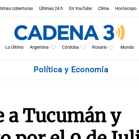
ltimas coberturas
Últimas 24 h
En YouTube
Clima
Horóscopo
Lo Último
Argentina
Córdoba
Rosario
Mundo
Política y Economía
ue a Tucumán y
o por el 9 de Jul