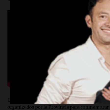
La ceremonia en
Huinca Renancó
marcó el comi
organizados por la Provincia para conmemorar