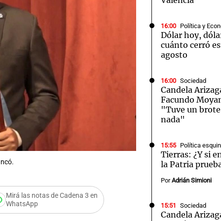
Valencia
16:00
Política y Eco
Dólar hoy, dóla
cuánto cerró es
agosto
16:00
Sociedad
Candela Arizaga
Facundo Moyano
"Tuve un brote
nada"
15:55
Política esqu
Tierras: ¿Y si 
ancó.
la Patria prueb
Por
Adrián Simioni
Mirá las notas de Cadena 3 en
WhatsApp
15:51
Sociedad
Candela Arizag