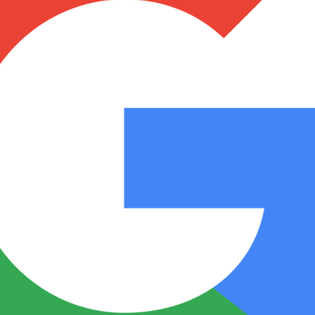
Notas
Notas
No
e en Cadena 3
El huracán de Arequito
Cadena 3 en