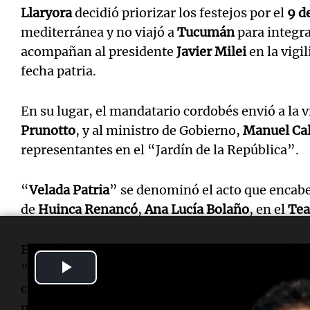
Llaryora
decidió priorizar los festejos por el
9 de
mediterránea y no viajó a
Tucumán
para integra
acompañan al presidente
Javier Milei
en la vigil
fecha patria.
En su lugar, el mandatario cordobés envió a la
Prunotto
, y al ministro de Gobierno,
Manuel Ca
representantes en el “Jardín de la República”.
“
Velada Patria
” se denominó el acto que enca
de
Huinca Renancó
,
Ana Lucía Bolaño
, en el
Tea
En diálogo con
Cadena 3
, el gobernador de Córd
Play
"unidad de los argentinos". "Si nosotros nos p
con objetivos en común, la Argentina está enca
Video
mejor, con más trabajo, con más empleo", expr