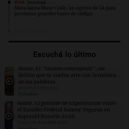
02:04
Tecnología
Meta lanza Muse Code, un agente de IA para
gestionar grandes bases de código
02:03
Tecnología
Travis Kalanick suma a un exejecutivo de Uber
como CFO en su startup de robótica Atoms
Escuchá lo último
02:00
Deportes
Independiente y Atlético Tucumán se
Audio.
El "tarareo conceptual", un
enfrentan en octavos de la Copa Argentina:
delirio que se vuelve arte con la música
horarios y TV
de las palabras
Amamos Argentina
Episodios
01:54
Mundo
Fallecen dos soldados israelíes en Líbano,
Audio.
El gerente de Exponenciar visitó
marcando el primer incidente mortal desde
el Estudio Federal Sancor Seguros en
junio
Aapresid Rosario 2026.
Congreso Aapresid 2026
Episodios