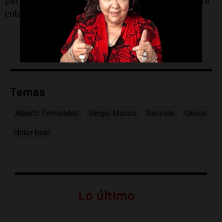
para que junto con el Estado trabajen "de manera
colaborativa y asociada" en la iniciativa.
Temas
Alberto Fernández
Sergio Massa
Reunión
Olivos
dolar-blue
Lo último