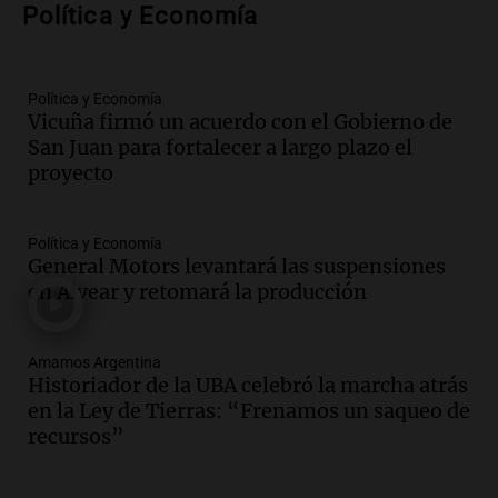
Política y Economía
al mercado argentino
Panorama Federal
Episodios
Política y Economía
Audio.
Perito Moreno recibe la Copa
Vicuña firmó un acuerdo con el Gobierno de
Mundial de Natación de Invierno con
San Juan para fortalecer a largo plazo el
récords y atletas de 20 países
proyecto
Amamos Argentina
Episodios
Audio.
Conductor imputado por
Política y Economía
accidente fatal en San Luis dejó tres
General Motors levantará las suspensiones
jóvenes muertos y un herido grave
en Alvear y retomará la producción
Panorama Federal
Episodios
Amamos Argentina
Audio.
Historiador de la UBA celebró la
Historiador de la UBA celebró la marcha atrás
marcha atrás en la Ley de Tierras:
en la Ley de Tierras: “Frenamos un saqueo de
“Frenamos un saqueo de recursos”
recursos”
Amamos Argentina
Episodios