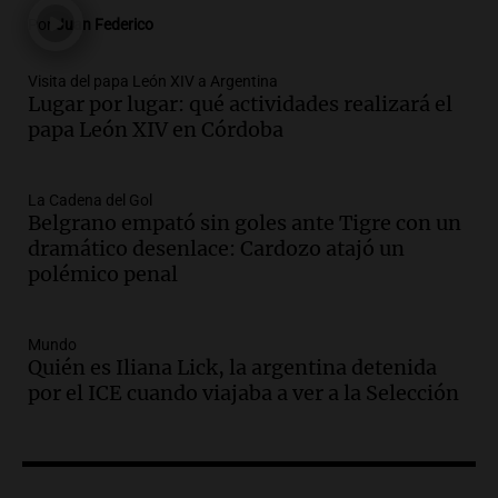
Panorama Federal
Por
Juan Federico
Episodios
Audio.
Madres en Rosario piden por la
Visita del papa León XIV a Argentina
Lugar por lugar: qué actividades realizará el
ley Joaquín.
papa León XIV en Córdoba
Viva la Radio Rosario
Episodios
Audio.
Juan Pedro Colombo, rematador
La Cadena del Gol
Belgrano empató sin goles ante Tigre con un
de hacienda: “Las tecnologías no
dramático desenlace: Cardozo atajó un
reemplazan el contacto con la gente”
polémico penal
La Argentina, hoy
Episodios
Audio.
Un trabajador herido tras caer a
Mundo
Quién es Iliana Lick, la argentina detenida
un pozo de 17 metros en Nueva Córdoba
por el ICE cuando viajaba a ver a la Selección
Panorama Federal
Episodios
Audio.
Lanzamiento del Tigo 7 CSH: el
nuevo híbrido enchufable de Chery llega