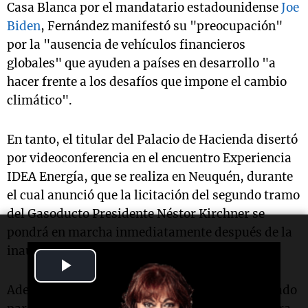
Casa Blanca por el mandatario estadounidense
Joe
Biden
, Fernández manifestó su "preocupación"
por la "ausencia de vehículos financieros
globales" que ayuden a países en desarrollo "a
hacer frente a los desafíos que impone el cambio
climático".
En tanto, el titular del Palacio de Hacienda disertó
por videoconferencia en el encuentro Experiencia
IDEA Energía, que se realiza en Neuquén, durante
el cual anunció que la licitación del segundo tramo
del Gasoducto Presidente Néstor Kirchner se
pondrá en marcha inmediatamente después de la
inauguración de la primera etapa.
Play
Además, anticipó que se invitará al sector privado
Video