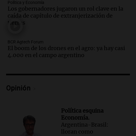
Audio.
Ahyre estuvo en el Estudio
Política y Economía
Federal Sancor Seguros y adelantó su
Los gobernadores jugaron un rol clave en la
nuevo tema a Cadena 3 Rosario.
caída de capítulo de extranjerización de
tierras
Viva la Radio Rosario
Episodios
Audio.
Cierre del Paso Internacional
BCR Agtech Forum
Cristo Redentor por acumulación de
El boom de los drones en el agro: ya hay casi
nieve se extiende a 22 días
4.000 en el campo argentino
Panorama Federal
Episodios
Audio.
Estudiantes de Italia realizan
prácticas docentes en Córdoba para
Opinión
enriquecer su formación educativa
Panorama Federal
Episodios
Política esquina
Audio.
La Universidad de Milán y su
Economía.
colaboración con la municipalidad para
Argentina-Brasil:
la educación y parques
lloran como
Panorama Federal