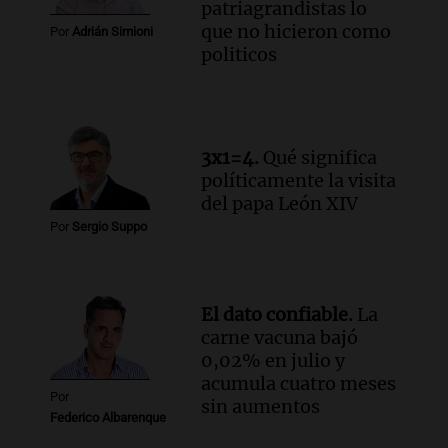
patriagrandistas lo
Episodios
que no hicieron como
Por
Adrián Simioni
Audio.
El papamóvil de Juan Pablo II
politicos
revive con la visita de León XIV y una
historia nacida en Córdoba
Viva la Radio
Episodios
Audio.
Monseñor Fenoy celebra la visita
3x1=4.
Qué significa
de León XIV a Argentina y reflexiona
políticamente la visita
sobre su impacto espiritual
del papa León XIV
Panorama Federal
Por
Sergio Suppo
Episodios
Audio.
El ministro de Economía de Santa
Fe relativiza el impacto del fallo sobre
El dato confiable.
La
jubilaciones en la provincia
carne vacuna bajó
Panorama Federal
0,02% en julio y
Episodios
acumula cuatro meses
Por
sin aumentos
Federico Albarenque