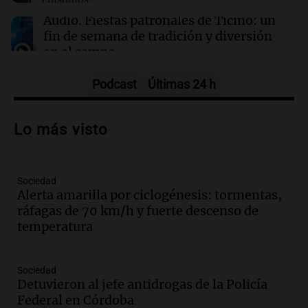
01:37
Mundo
Trump señala a Canadá por incendios
Audio.
Fiestas patronales de Ticino: un
forestales, pero los científicos advierten sobre
fin de semana de tradición y diversión
el cambio climático
en el campo
Panorama Federal
Episodios
Podcast
Últimas 24 h
Audio.
Preparativos para la feria en La
Bulalle, Córdoba: actividades y horarios
Lo más visto
de apertura
Panorama Federal
Episodios
Sociedad
Audio.
Río Gallegos enfrenta secuelas de
Alerta amarilla por ciclogénesis: tormentas,
lluvias, senadores manifiestan
ráfagas de 70 km/h y fuerte descenso de
oposición a ley de tierras
temperatura
Panorama Federal
Episodios
Audio.
Mendoza celebra la apertura del
Sociedad
centro de esquí Penitentes Park tras
Detuvieron al jefe antidrogas de la Policía
siete años de cierre por falta de nieve
Federal en Córdoba