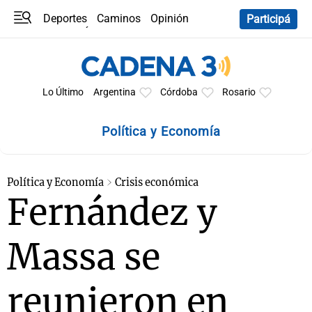
Deportes
Caminos
Opinión
Participá
Programas
Últimas coberturas
Últimas 24 h
En YouTube
Clima
Horóscopo
Lo Último
Argentina
Córdoba
Rosario
Política y Economía
Política y Economía
Crisis económica
Fernández y
Massa se
reunieron en