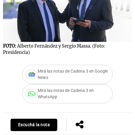
Notas
s
Notas
La Sole en
ial
Mundial 2026
Cadena 3
FOTO:
Alberto Fernández y Sergio Massa. (Foto:
Presidencia)
Mirá las notas de Cadena 3 en Google
News
Mirá las notas de Cadena 3 en
WhatsApp
Escuchá la nota