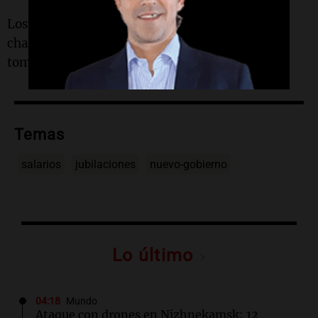
Los temas de fondo no son para indolentes o
chauvinistas. Son para las naciones que logran
tomarse a sí mismas en serio.
Temas
salarios
jubilaciones
nuevo-gobierno
Lo último
04:18
Mundo
Ataque con drones en Nizhnekamsk: 12