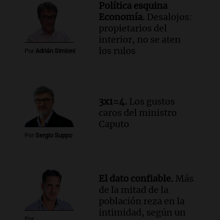
Audio.
El Tesoro Nacional captura 12
Política esquina
billones de pesos y genera excedente de
Economía.
Desalojos:
liquidez de 4 billones
propietarios del
Panorama Federal
interior, no se aten
Episodios
los rulos
Por
Adrián Simioni
Audio.
La lección del Titanic y la
humildad en tiempos de tormenta
según San Ignacio de Loyola
Panorama Federal
3x1=4.
Los gustos
Episodios
caros del ministro
Audio.
Tormentas y filtraciones: "El
Caputo
agua entra por donde menos
Por
Sergio Suppo
imaginamos"
Una Mañana para todos Rosario
Episodios
El dato confiable.
Más
de la mitad de la
población reza en la
intimidad, según un
Por