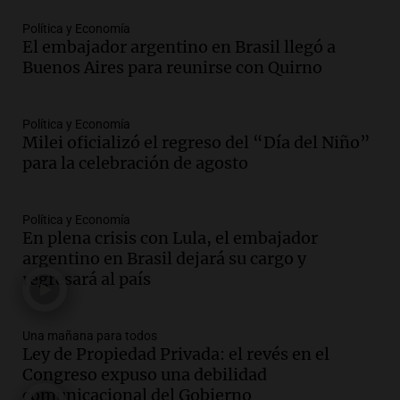
Panorama Federal
Episodios
Política y Economía
El embajador argentino en Brasil llegó a
Audio.
Suspenden descuento en SUBE y
Buenos Aires para reunirse con Quirno
aumentan tarifas del SUBTE en Buenos
Aires desde agosto
Panorama Federal
Política y Economía
Episodios
Milei oficializó el regreso del “Día del Niño”
Audio.
Kicillof critica la desregulación
para la celebración de agosto
financiera y el aumento de la morosidad
en Buenos Aires
Panorama Federal
Política y Economía
En plena crisis con Lula, el embajador
Episodios
argentino en Brasil dejará su cargo y
Audio.
La UNT evalúa apelación ante la
regresará al país
Corte Suprema tras fallo que aparta a
Pagani como rector
Panorama Federal
Una mañana para todos
Episodios
Ley de Propiedad Privada: el revés en el
Audio.
El cardenal Ángel Rossi advirtió
Congreso expuso una debilidad
que la justicia social viene siendo
comunicacional del Gobierno