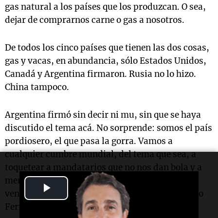
gas natural a los países que los produzcan. O sea,
dejar de comprarnos carne o gas a nosotros.
De todos los cinco países que tienen las dos cosas,
gas y vacas, en abundancia, sólo Estados Unidos,
Canadá y Argentina firmaron. Rusia no lo hizo.
China tampoco.
Argentina firmó sin decir ni mu, sin que se haya
discutido el tema acá. No sorprende: somos el país
pordiosero, el que pasa la gorra. Vamos a
cualquier cumbre mundial, del tema que sea, a
toquetear a mandatarios que no nos dan bola y a
mendigar que nos perdonen el próximo
Play
vencimiento de deuda. Que es lo que hizo Alberto
Fernández esta vez.
Video