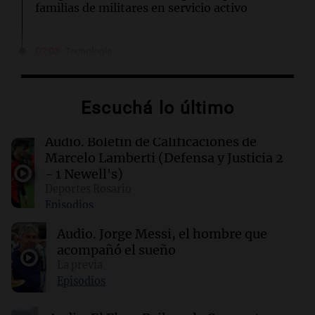
familias de militares en servicio activo
02:03
Tecnología
King's Cross: De barrio marginal a centro
neurálgico de la inteligencia artificial
Escuchá lo último
01:31
Ciencia
Estudio revela diferencias sorprendentes en la
Audio.
Boletín de Calificaciones de
salud entre vino, cerveza y licores
Marcelo Lamberti (Defensa y Justicia 2
- 1 Newell's)
Deportes Rosario
00:32
Clima
Episodios
Clima en Salta: cómo estará el tiempo este
lunes 10 de agosto
Audio.
Jorge Messi, el hombre que
acompañó el sueño
00:27
La previa
Clima
Clima en Tucumán: cómo estará el tiempo
Episodios
este lunes 10 de agosto