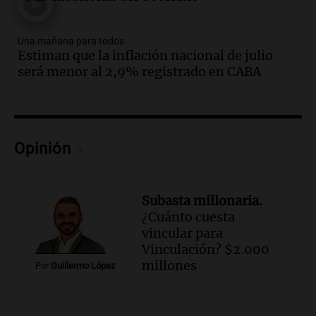
“despreciada y burlada”
Santa Misa
Una mañana para todos
Episodios
Estiman que la inflación nacional de julio
Audio.
La Bulaya se prepara para el cierre
será menor al 2,9% registrado en CABA
de su gran muestra anual con la
participación de miles de visitantes
Panorama Federal
Episodios
Audio.
El Senado de Santa Fe aprueba
Opinión
Ley de Emergencia Hídrica ante el
fenómeno del Niño
Panorama Federal
Subasta millonaria.
Episodios
¿Cuánto cuesta
Audio.
Una mujer de 40 años muere en
vincular para
un accidente en la Ruta 321 cerca de
Vinculación? $2.000
García Fernández
millones
Por
Guillermo López
Panorama Federal
Episodios