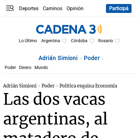
Deportes
Caminos
Opinión
Participá
Programas
Últimas coberturas
Últimas 24 h
En YouTube
Clima
Horóscopo
Lo Último
Argentina
Córdoba
Rosario
Adrián Simioni
Poder
Poder
Dinero
Mundo
Adrián Simioni
Poder
Política esquina Economía
Las dos vacas
argentinas, al