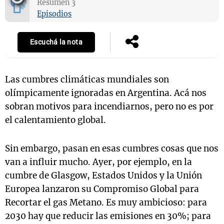
Resumen 3
Episodios
Escuchá la nota
Notas
s
Notas
La Sole en
ial
Mundial 2026
Cadena 3
Las cumbres climáticas mundiales son
olímpicamente ignoradas en Argentina. Acá nos
sobran motivos para incendiarnos, pero no es por
el calentamiento global.
Sin embargo, pasan en esas cumbres cosas que nos
van a influir mucho. Ayer, por ejemplo, en la
cumbre de Glasgow, Estados Unidos y la Unión
Europea lanzaron su Compromiso Global para
Recortar el gas Metano. Es muy ambicioso: para
2030 hay que reducir las emisiones en 30%; para