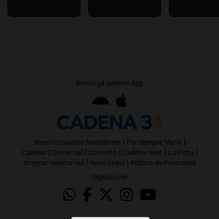
Descargá nuestra App
|
|
Nuestros padres fundadores
Por siempre Mario
|
|
|
|
Cadena 3 Comercial
Contacto
Cadena Heat
La Popu
|
|
Integrar nuestra red
Aviso Legal
Política de Privacidad
Seguinos en