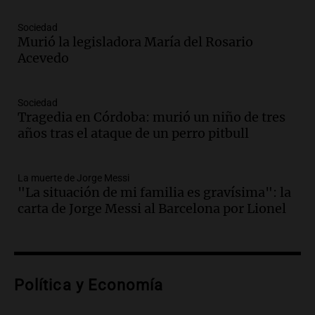
Audio.
“No entendíamos qué cantaban”:
Sociedad
la historia del club de Irlanda
Murió la legisladora María del Rosario
revolucionado por hinchas argentinos
Acevedo
Amamos los Domingos
Episodios
Audio.
Crisis diplomática: el embajador
Sociedad
Tragedia en Córdoba: murió un niño de tres
argentino regresa al país tras conflicto
años tras el ataque de un perro pitbull
con Brasil
Panorama Federal
Episodios
La muerte de Jorge Messi
Audio.
Bomberos asisten a senderista
"La situación de mi familia es gravísima": la
con fractura de tobillo en refugio Doña
carta de Jorge Messi al Barcelona por Lionel
Rosa
Panorama Federal
Episodios
Audio.
Amaycha del Valle avanza en
Política y Economía
investigación internacional sobre asma
con nueva tecnología médica