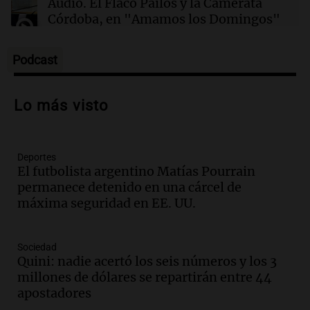
Audio.
El Flaco Pailos y la Camerata
Córdoba, en "Amamos los Domingos"
Amamos los Domingos
Episodios
Podcast
Audio.
Patricia Palmer y Mario Pasik
hablaron de su obra en Cadena 3
Lo más visto
Amamos los Domingos
Episodios
Deportes
Audio.
Córdoba espera a León XIV con el
El futbolista argentino Matías Pourrain
recuerdo del paso de Juan Pablo II: "Te
permanece detenido en una cárcel de
traspasaba con la mirada"
máxima seguridad en EE. UU.
Amamos los Domingos
Episodios
Audio.
El observatorio de Bosque Alegre,
Sociedad
un imperdible cordobés para los
Quini: nadie acertó los seis números y los 3
amantes de la astronomía
millones de dólares se repartirán entre 44
Amamos los Domingos
apostadores
Episodios