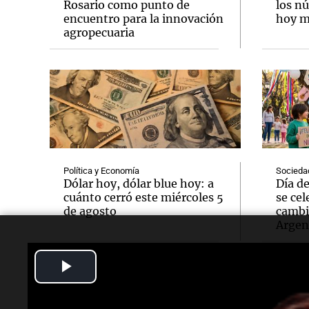
Rosario como punto de
los n
encuentro para la innovación
hoy mi
agropecuaria
Política y Economía
Socieda
Dólar hoy, dólar blue hoy: a
Día d
cuánto cerró este miércoles 5
se cel
de agosto
cambi
Argen
Play
Video