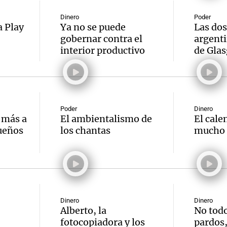
Dinero
Poder
a Play
Ya no se puede
Las dos
gobernar contra el
argenti
interior productivo
de Gla
Notas
Notas
No
e en Cadena 3
El huracán de Arequito
Cadena 3 en
Poder
Dinero
r más a
El ambientalismo de
El cal
sueños
los chantas
mucho 
Dinero
Dinero
Alberto, la
No todo
fotocopiadora y los
pardos