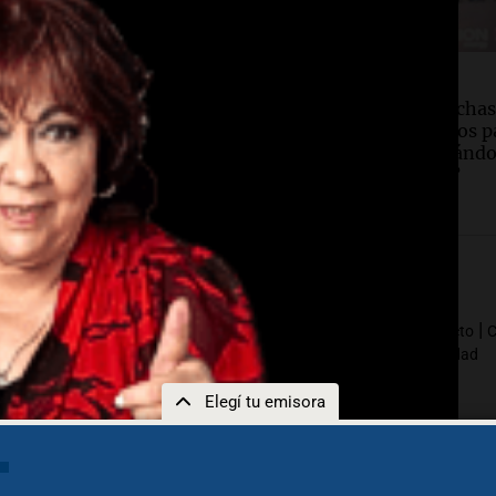
Argentina
Deportes
o Moreno recibe la Copa
Copa Argentina: Fechas
al de Natación de
horarios confirmados pa
rno con récords y
final y octavos, ¿cuánd
s de 20 países
juegan los grandes?
|
|
|
|
dres fundadores
Por siempre Mario
Cadena 3 Comercial
Contacto
C
|
|
|
La Popu
Integrar nuestra red
Aviso Legal
Política de Privacidad
Elegí tu emisora