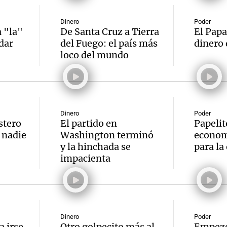
Dinero
Poder
 "la"
De Santa Cruz a Tierra
El Papa
dar
del Fuego: el país más
dinero 
loco del mundo
Dinero
Poder
stero
El partido en
Papelit
y nadie
Washington terminó
econom
y la hinchada se
para la
impacienta
Dinero
Poder
a irse
Otro golpecito más al
Empezó 