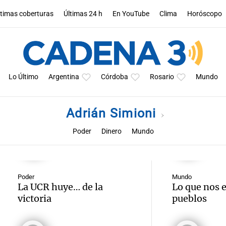
ltimas coberturas
Últimas 24 h
En YouTube
Clima
Horóscopo
Lo Último
Argentina
Córdoba
Rosario
Mundo
Adrián Simioni
Poder
Dinero
Mundo
Poder
Mundo
La UCR huye… de la
Lo que nos 
victoria
pueblos