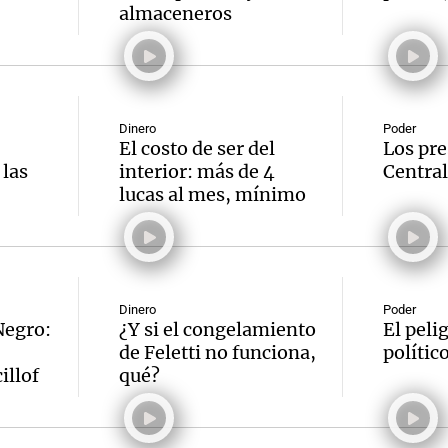
almaceneros
Dinero
Poder
El costo de ser del
Los pre
las
interior: más de 4
Central
lucas al mes, mínimo
Dinero
Poder
Negro:
¿Y si el congelamiento
El peli
de Feletti no funciona,
polític
illof
qué?