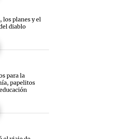
, los planes y el
del diablo
os para la
ía, papelitos
 educación
el viaje de