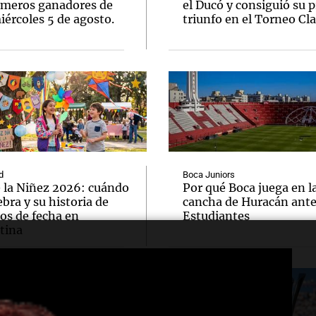
úmeros ganadores de
el Ducó y consiguió su 
ércoles 5 de agosto.
triunfo en el Torneo Cl
d
Boca Juniors
e la Niñez 2026: cuándo
Por qué Boca juega en l
ebra y su historia de
cancha de Huracán ant
os de fecha en
Estudiantes
tina