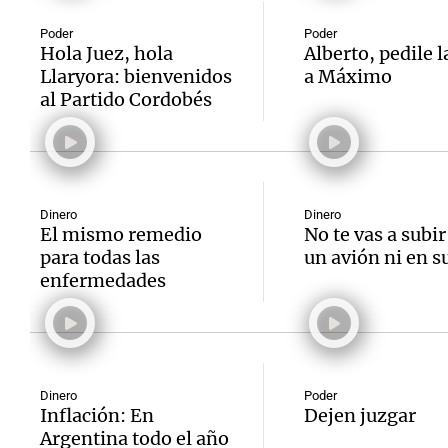
Poder
Poder
Hola Juez, hola
Alberto, pedile l
Llaryora: bienvenidos
a Máximo
al Partido Cordobés
Notas
Notas
Editorial
Mundial 2026
La Sol
Dinero
Dinero
El mismo remedio
No te vas a subi
para todas las
un avión ni en 
enfermedades
Dinero
Poder
Inflación: En
Dejen juzgar
Argentina todo el año