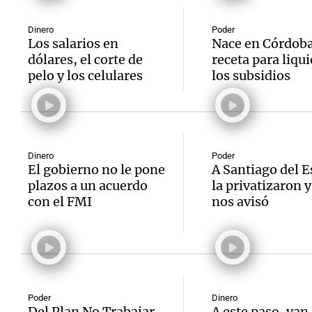
Dinero
Poder
Los salarios en
Nace en Córdoba
dólares, el corte de
receta para liqui
pelo y los celulares
los subsidios
Dinero
Poder
El gobierno no le pone
A Santiago del E
plazos a un acuerdo
la privatizaron 
con el FMI
nos avisó
Poder
Dinero
Del Plan No Trabajar
A este paso, van 