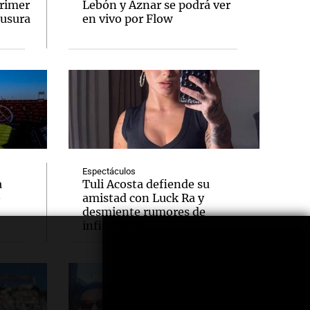
primer
Lebón y Aznar se podrá ver
ausura
en vivo por Flow
Espectáculos
a
Tuli Acosta defiende su
e
amistad con Luck Ra y
desmiente rumores de
infidelidad