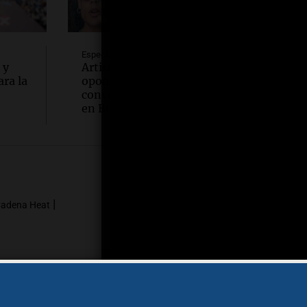
Espectáculos
 y
Artistas y celebridades se
ra la
oponen a la Ley de Tierras y
o
convocan a una gran marcha
en Buenos Aires
Seguinos en
|
adena Heat