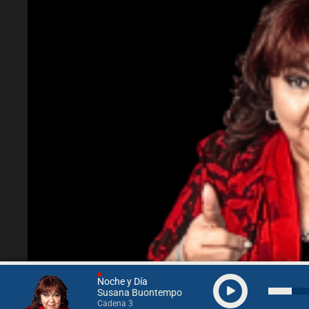
Política y Economía
Amamos 
Caputo: "No está todo bien,
Perit
pero nunca dijimos que la
Mundi
economía se solucionaba en
Invie
dos años"
atleta
Descargá nuestra App
Nuestros pa
Noche y Día
Susana Buontempo
Cadena 3