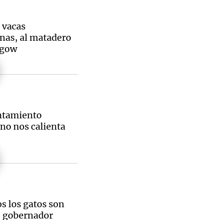
 vacas
nas, al matadero
sgow
Notas
tas
Notas
Venezuela de
 Groenlandia
Comprometidos
Madur
entamiento
no nos calienta
s los gatos son
, gobernador