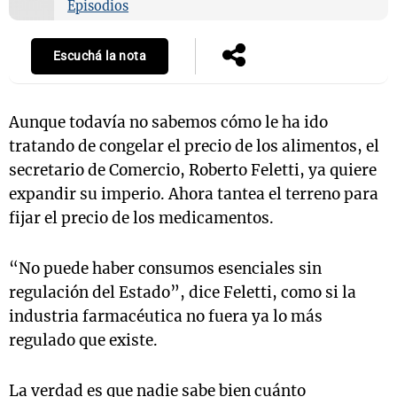
Episodios
Escuchá la nota
Notas
s
Notas
La Sole en
Aunque todavía no sabemos cómo le ha ido
ial
Mundial 2026
Cadena 3
tratando de congelar el precio de los alimentos, el
secretario de Comercio, Roberto Feletti, ya quiere
expandir su imperio. Ahora tantea el terreno para
fijar el precio de los medicamentos.
“No puede haber consumos esenciales sin
regulación del Estado”, dice Feletti, como si la
industria farmacéutica no fuera ya lo más
regulado que existe.
La verdad es que nadie sabe bien cuánto