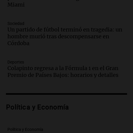
en el Congreso expuso una debilidad
Miami
comunicacional del Gobierno
Una mañana para todos
Episodios
Sociedad
Un partido de fútbol terminó en tragedia: un
Audio.
Casabindo se prepara para una
hombre murió tras descompensarse en
celebración única: 30.000 turistas y el
Córdoba
tradicional Toreo de la Vincha
Una mañana para todos
Episodios
Deportes
Audio.
Borges, abogada de Pourrain:
Colapinto regresa a la Fórmula 1 en el Gran
"Tres hombres se lo llevaron para
Premio de Países Bajos: horarios y detalles
hacerle preguntas y nunca regresó"
Una mañana para todos
Episodios
Audio.
Voluntarios limpiaron 9.000
Política y Economía
metros del río Suquía y retiraron hasta
800 kilos de basura por jornada
Una mañana para todos
Episodios
Política y Economía