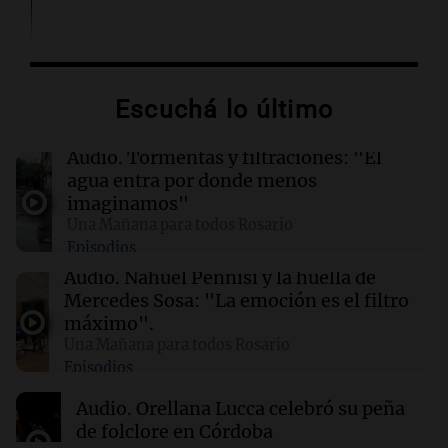
04:37
Mundo
Hutíes de Yemen atacan instalación de
Aramco en Arabia Saudí: nuevo conflicto en la
Escuchá lo último
región
Audio.
Tormentas y filtraciones: "El
04:19
Mundo
agua entra por donde menos
Incendios forestales en Indonesia: se
imaginamos"
intensifican las llamas en el Parque Nacional
Una Mañana para todos Rosario
Bromo Tengger Semeru
Episodios
Audio.
Nahuel Pennisi y la huella de
03:26
Mundo
Mercedes Sosa: "La emoción es el filtro
Chipre iniciará suministro de gas natural a
máximo".
Europa en marzo de 2028, según su ministro
Una Mañana para todos Rosario
de Energía
Episodios
Audio.
Orellana Lucca celebró su peña
02:13
Mundo
de folclore en Córdoba
Más de 1.300 vuelos cancelados en Shanghái