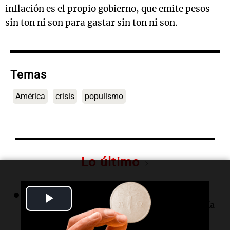
inflación es el propio gobierno, que emite pesos
sin ton ni son para gastar sin ton ni son.
Temas
América
crisis
populismo
Lo último
Play
08:07
Sociedad
Una mujer se fracturó el tobillo mientras hacía
senderismo en Córdoba: fue rescatada por el
Video
DUAR