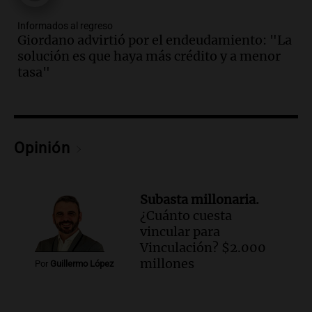
Episodios
Informados al regreso
Audio.
Una nutricionista derribó el mito
Giordano advirtió por el endeudamiento: "La
del desayuno ideal: qué alimentos
solución es que haya más crédito y a menor
conviene priorizar
tasa"
Una mañana para todos
Episodios
Audio.
Murió Jorge Messi
Opinión
Una mañana para todos
Episodios
Audio.
Mateo, a los 25 años, lucha
Subasta millonaria.
contra el tiempo: necesita un trasplante
¿Cuánto cuesta
para poder seguir viviend
vincular para
Una mañana para todos
Vinculación? $2.000
Episodios
millones
Por
Guillermo López
Audio.
Estiman que la inflación nacional
de julio será menor al 2,9% registrado