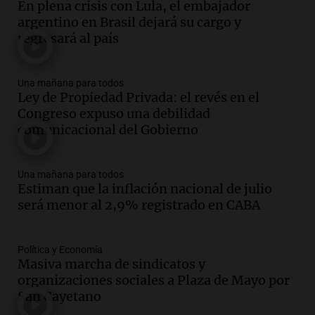
En plena crisis con Lula, el embajador
Audio.
La historia de la servilleta que
argentino en Brasil dejará su cargo y
firmó Jorge Messi para el primer
regresará al país
contrato de Leo con Barcelona
Una mañana para todos
Episodios
Una mañana para todos
Ley de Propiedad Privada: el revés en el
Audio.
Joan Gaspart: "Sin Jorge, no sé si
Congreso expuso una debilidad
Messi hubiera llegado adonde llegó"
comunicacional del Gobierno
Una mañana para todos
Episodios
Una mañana para todos
Audio.
El orgullo y el sueño argentino de
Estiman que la inflación nacional de julio
Jorge Messi en una entrevista con Rony
será menor al 2,9% registrado en CABA
Vargas en 2007
Una mañana para todos
Episodios
Política y Economía
Audio.
El abuelo de Agostina Vega, tras
Masiva marcha de sindicatos y
las nuevas detenciones: "En esa casa
organizaciones sociales a Plaza de Mayo por
todos tenían algo que ver"
San Cayetano
Una mañana para todos