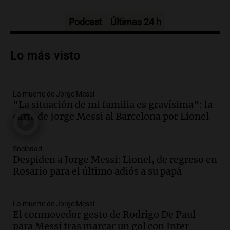
ante la llegada del tifón Dolphin
Tarde y Media
Episodios
Podcast
Últimas 24 h
Audio.
Trágico accidente en Mendoza:
un muerto y varios heridos tras caída de
Lo más visto
vehículos desde un puente
Panorama Federal
Episodios
La muerte de Jorge Messi
Audio.
Tragedia en Mendoza: un muerto
"La situación de mi familia es gravísima": la
y cinco heridos tras caer dos autos desde
carta de Jorge Messi al Barcelona por Lionel
un puente
Una mañana para todos
Episodios
Sociedad
Audio.
Messi llegará esta noche a
Despiden a Jorge Messi: Lionel, de regreso en
Rosario para acompañar a su familia
Rosario para el último adiós a su papá
tras la muerte de su papá
Una mañana para todos
La muerte de Jorge Messi
Episodios
El conmovedor gesto de Rodrigo De Paul
Audio.
Ley de Propiedad Privada: el revés
para Messi tras marcar un gol con Inter