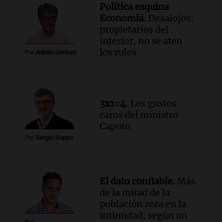
en CABA
Política esquina
Una mañana para todos
Economía.
Desalojos:
Episodios
propietarios del
Audio.
Altas Cumbres: rescataron a una
interior, no se aten
cabra que llevaba ocho días atrapada en
los rulos
Por
Adrián Simioni
un precipicio
Una mañana para todos
Episodios
Audio.
Chile planteó mejorar la
3x1=4.
Los gustos
conectividad fronteriza, aérea y digital
caros del ministro
con Jujuy
Caputo
Panorama Federal
Por
Sergio Suppo
Episodios
El dato confiable.
Más
de la mitad de la
población reza en la
intimidad, según un
Por