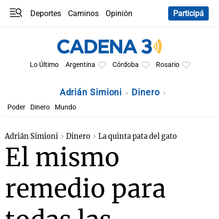
Deportes
Caminos
Opinión
Participá
Programas
Últimas coberturas
Últimas 24 h
En YouTube
Clima
Horóscopo
Lo Último
Argentina
Córdoba
Rosario
Adrián Simioni
Dinero
Poder
Dinero
Mundo
Adrián Simioni
Dinero
La quinta pata del gato
El mismo
remedio para