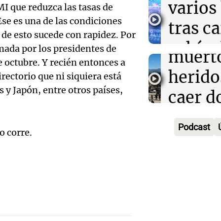
varios
MI que reduzca las tasas de
Traged
Tarde y Med
se es una de las condiciones
tras c
Episodios
Mendo
de esto sucede con rapidez. Por
vehícu
rmada por los presidentes de
Audio.
muerto
e octubre. Y recién entonces a
desde 
llegará
herido
rectorio que ni siquiera está
puent
 y Japón, entre otros países,
noche 
caer d
Audio.
Panorama F
Rosari
desde 
Episodios
Propi
Podcast
acomp
o corre.
puent
Privad
Audio.
su fami
Una mañana
revés 
Episodios
Casabi
la mue
Congr
prepar
papá
expus
una
Una mañana