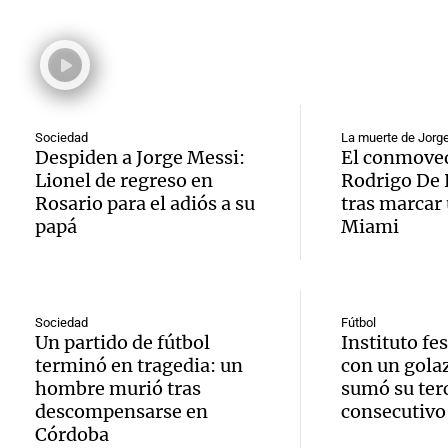
Audio.
debili
Episodios
celebr
aboga
comun
única:
Pourra
del Go
turista
Audio.
"Tres
Una mañana
Sociedad
La muerte de Jorg
tradic
Episodios
Volunt
Despiden a Jorge Messi:
El conmoved
se lo l
Lionel de regreso en
Rodrigo De 
Toreo 
limpia
para h
Rosario para el adiós a su
tras marcar 
Vinch
papá
Miami
Audio.
9.000
pregun
Una mañana
histori
del rí
nunca
Episodios
servil
y reti
regres
Sociedad
Fútbol
Un partido de fútbol
Instituto fe
firmó 
hasta 
Una mañana
terminó en tragedia: un
con un gola
Episodios
hombre murió tras
sumó su terc
Messi 
de bas
descompensarse en
consecutivo
Audio.
Córdoba