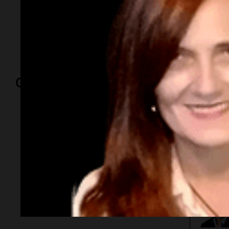
Aires en medio del deterioro de la relación entre los
gobiernos de Javier Milei y Luiz Inácio Lula da Silva.
La representación diplomática quedará a cargo de
una funcionaria de carrera.
Opinión
Por
Adriá