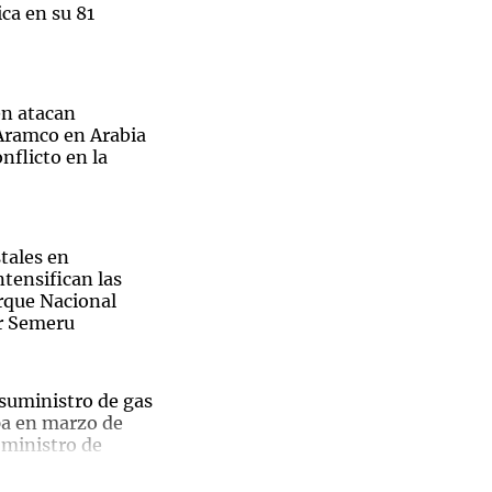
ca en su 81
n atacan
Notas
 Aramco en Arabia
tas
Notas
nflicto en la
Venezuela de
 Groenlandia
Comprometidos
Madur
tales en
ntensifican las
arque Nacional
r Semeru
 suministro de gas
pa en marzo de
 ministro de