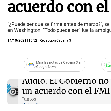
acuerdo con el
“¿Puede ser que se firme antes de marzo?”, s
en Washington. “Todo puede ser” fue la ambig
14/10/2021 | 15:52
Redacción Cadena 3
Mirá las notas de Cadena 3 en
Google News
Audio.
El Gobierno no 
un acuerdo con el FMI
Juntos
Episodios