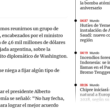
la bomba atómi
aniversario
04:37
Mundo
Hutíes de Yeme
imos reunirnos un grupo de
instalación de
Notas
Notas
No
, encabezados por el ministro
Saudí: nuevo co
región
 de 46 mil millones de dólares
e en Cadena 3
El huracán de Arequito
Cadena 3 en
jada argentina, sobre la
04:19
Mundo
rito diplomático de Washington.
Incendios fores
Indonesia: se i
llamas en el P
e niega a fijar algún tipo de
Bromo Tengge
03:26
Mundo
Chipre iniciará
rar el presidente Alberto
natural a Euro
mía se señaló: “No hay fecha,
2028, según su
Audio.
Energía
ara lograr el mejor acuerdo