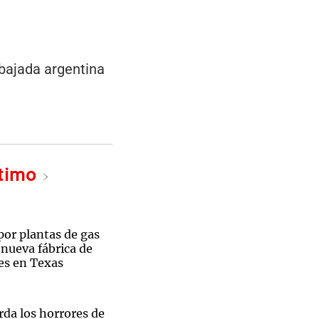
bajada argentina
ltimo
por plantas de gas
 nueva fábrica de
es en Texas
rda los horrores de