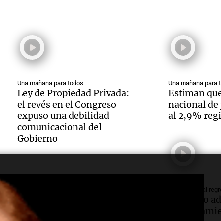
prime
jornad
Gaspar
contra
Una mañana
Audio.
Jorge, 
Episodios
Leo c
orgullo
Messi 
Barcel
sueño
llegad
Una mañana
Audio.
argent
Una mañana para todos
Una mañana para 
llegó"
Episodios
Ley de Propiedad Privada:
Estiman que 
abuelo
el revés en el Congreso
nacional de 
Jorge 
Una mañana
expuso una debilidad
al 2,9% reg
Episodios
Agosti
una en
comunicacional del
Gobierno
Audio.
tras l
con R
nutric
detenc
Vargas
derrib
"En es
Una mañana
Política y Economía
Informados al regr
Episodios
Masiva marcha de
Giordano adv
del de
todos 
sindicatos y
endeudamie