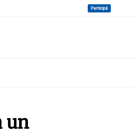
Participá
a un