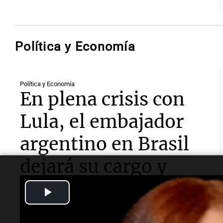
Política y Economía
Política y Economía
En plena crisis con
Lula, el embajador
argentino en Brasil
dejará su cargo y
regresará al país
Play
Video
Daniel Raimondi volverá este domingo a Buenos