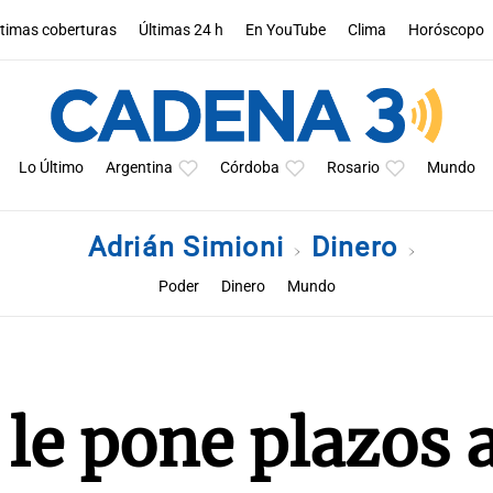
ltimas coberturas
Últimas 24 h
En YouTube
Clima
Horóscopo
Lo Último
Argentina
Córdoba
Rosario
Mundo
Adrián Simioni
Dinero
Poder
Dinero
Mundo
 le pone plazos 