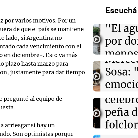
Torme
Escuchá 
02:13
Mundo
filtrac
Más de 1.300 v
Audio.
z por varios motivos. Por un
Shanghái ante l
"El ag
Dolphin
fuera de que el país se mantiene
Pennis
ro lado, si Argentina no
por d
huella
02:03
Tecnología
ontado cada vencimiento con el
Airbnb acelera 
meno
o en diciembre-. Esto va más
funciones graci
Merce
artificial en s
dio plazo hasta marzo para
imagi
Sosa: 
Audio.
ron, justamente para dar tiempo
Una Mañana
01:49
Mundo
emoció
Rosario
El Pentágono so
Orella
Audio.
industria de d
Episodios
filtro
en la producci
celebr
e preguntó al equipo de
accide
máxim
uesta.
peña d
01:31
Ciencia
Mendo
Reducir alimen
Una Mañana
folclo
disminuye anto
 arriesgar si hay un
Rosario
muert
salud, según es
Audio.
Episodios
ondo. Son optimistas porque
Córdo