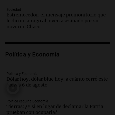
Audio.
Santa Fe, segunda provincia con
más femicidios del país, según informe
Sociedad
de Casa del Encuentro
Estremecedor: el mensaje premonitorio que
Panorama Federal
le dio un amigo al joven asesinado por su
Episodios
novia en Chaco
Audio.
Santa Fe reactivará 1.500
viviendas paralizadas tras el cierre de
Procrear en la provincia
Panorama Federal
Política y Economía
Episodios
Audio.
Debate en el Senado por la ley de
propiedad privada genera preocupación
y críticas entre senadores
Política y Economía
Dólar hoy, dólar blue hoy: a cuánto cerró este
Panorama Federal
jueves 6 de agosto
Episodios
Audio.
La comunidad boliviana en Salta:
un pilar cultural y social según Antonio
Política esquina Economía
Marocco
Tierras: ¿Y si en lugar de declamar la Patria
Panorama Federal
prueban con ocuparla?