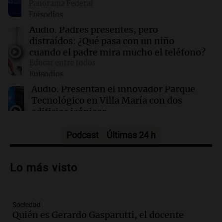
Panorama Federal
Episodios
16:27
Básquet
Audio.
Padres presentes, pero
Jugaban al básquet en una plaza de Córdoba y
distraídos: ¿Qué pasa con un niño
apareció Facundo Campazzo: el increíble
cuando el padre mira mucho el teléfono?
momento
Educar entre todos
Episodios
16:23
Deportes
Audio.
Presentan el innovador Parque
Los Pumas ya tienen el equipo listo para
Tecnológico en Villa María con dos
enfrentar a Sudáfrica en Vélez este sábado
edificios icónicos
Panorama Federal
Episodios
Podcast
Últimas 24 h
Audio.
Polémica en el fútbol argentino:
árbitros bajo la lupa tras fallos
Lo más visto
controvertidos
Panorama Federal
Episodios
Sociedad
Audio.
El kirchnerismo no logra apoyo
Quién es Gerardo Gasparutti, el docente
para modificar proyecto de propiedad