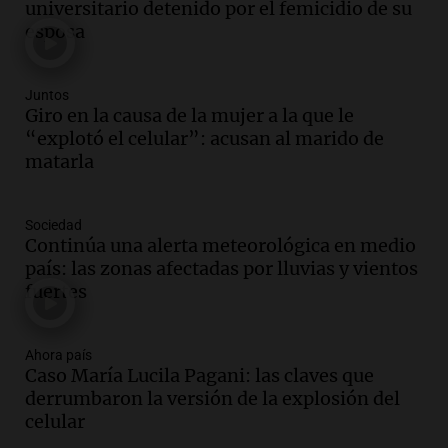
universitario detenido por el femicidio de su
privada en el Senado Nacional
esposa
Panorama Federal
Episodios
Audio.
Estados Unidos advierte sobre
Juntos
contrato entre cooperativa argentina y
Giro en la causa de la mujer a la que le
Huawei en Neuquén
“explotó el celular”: acusan al marido de
Panorama Federal
matarla
Episodios
Audio.
El vicegobernador de Salta resalta
Sociedad
la presencia de 70.000 bolivianos en la
Continúa una alerta meteorológica en medio
provincia y su integración
país: las zonas afectadas por lluvias y vientos
Panorama Federal
fuertes
Episodios
Audio.
La amiga del Papa León XIV
recordó su paso por Perú: "Nos decía
Ahora país
Caso María Lucila Pagani: las claves que
siempre: ''Difundan el milagro''"
derrumbaron la versión de la explosión del
Viva la Radio
celular
Episodios