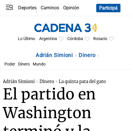
Deportes
Caminos
Opinión
Participá
Programas
Últimas coberturas
Últimas 24 h
En YouTube
Clima
Horóscopo
Lo Último
Argentina
Córdoba
Rosario
Adrián Simioni
Dinero
Poder
Dinero
Mundo
Adrián Simioni
Dinero
La quinta pata del gato
El partido en
Washington