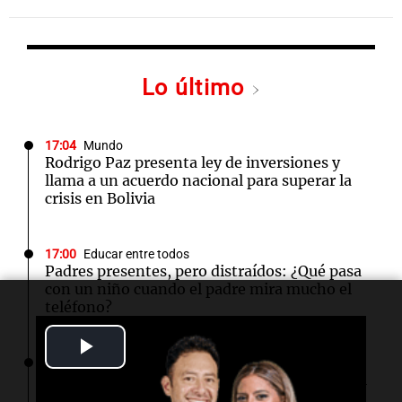
Lo último
17:04
Mundo
Rodrigo Paz presenta ley de inversiones y
llama a un acuerdo nacional para superar la
crisis en Bolivia
17:00
Educar entre todos
Padres presentes, pero distraídos: ¿Qué pasa
con un niño cuando el padre mira mucho el
teléfono?
Play
16:58
Mundo
Comienza ensayo de vacunas para prevenir el
Video
cáncer de colon antes de su desarrollo