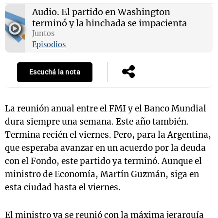
Audio.
El partido en Washington
terminó y la hinchada se impacienta
Juntos
Notas
Episodios
s
Notas
La Sole en
Escuchá la nota
ial
Mundial 2026
Cadena 3
La reunión anual entre el FMI y el Banco Mundial
dura siempre una semana. Este año también.
Termina recién el viernes. Pero, para la Argentina,
que esperaba avanzar en un acuerdo por la deuda
con el Fondo, este partido ya terminó. Aunque el
ministro de Economía, Martín Guzmán, siga en
esta ciudad hasta el viernes.
El ministro ya se reunió con la máxima jerarquía