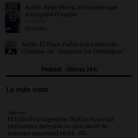
este lunes 10 de agosto
Audio.
Jorge Messi, el hombre que
acompañó el sueño
00:22
La previa
Clima
Clima en Mendoza: cómo estará el tiempo
Episodios
este lunes 10 de agosto
Audio.
El Flaco Pailos y la Camerata
Córdoba, en "Amamos los Domingos"
Amamos los Domingos
Episodios
Podcast
Últimas 24 h
Audio.
Patricia Palmer y Mario Pasik
hablaron de su obra en Cadena 3
Lo más visto
Amamos los Domingos
Episodios
Deportes
Audio.
Córdoba espera a León XIV con el
El futbolista argentino Matías Pourrain
recuerdo del paso de Juan Pablo II: "Te
permanece detenido en una cárcel de
traspasaba con la mirada"
máxima seguridad en EE. UU.
Amamos los Domingos