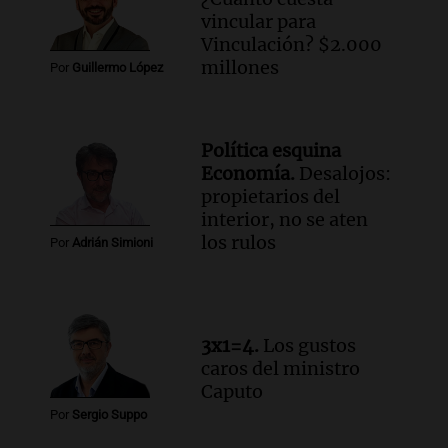
Audio.
Una mujer de 40 años muere en
vincular para
un accidente en la Ruta 321 cerca de
Vinculación? $2.000
García Fernández
millones
Por
Guillermo López
Panorama Federal
Episodios
Audio.
El Tesoro Nacional captura 12
Política esquina
billones de pesos y genera excedente de
Economía.
Desalojos:
liquidez de 4 billones
propietarios del
Panorama Federal
interior, no se aten
Episodios
los rulos
Por
Adrián Simioni
Audio.
La lección del Titanic y la
humildad en tiempos de tormenta
según San Ignacio de Loyola
Panorama Federal
3x1=4.
Los gustos
Episodios
caros del ministro
Audio.
Tormentas y filtraciones: "El
Caputo
agua entra por donde menos
Por
Sergio Suppo
imaginamos"
Una Mañana para todos Rosario