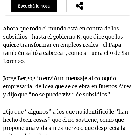
Escuchá la nota
Notas
Ahora que todo el mundo está en contra de los
s
Notas
subsidios -hasta el gobierno K, que dice que los
La Sole en
quiere transformar en empleos reales- el Papa
ial
Mundial 2026
Cadena 3
también salió a cabecear, como si fuera el 9 de San
Lorenzo.
Jorge Bergoglio envió un mensaje al coloquio
empresarial de Idea que se celebra en Buenos Aires
y dijo que “no se puede vivir de subsidios”.
Dijo que “algunos” a los que no identificó le “han
hecho decir cosas” que él no sostiene, como que
propone una vida sin esfuerzo o que desprecia la