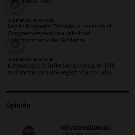
regresará al país
Corte Suprema tras fallo que aparta a
Pagani como rector
Panorama Federal
Una mañana para todos
Episodios
Ley de Propiedad Privada: el revés en el
Audio.
El cardenal Ángel Rossi advirtió
Congreso expuso una debilidad
que la justicia social viene siendo
comunicacional del Gobierno
“despreciada y burlada”
Santa Misa
Una mañana para todos
Episodios
Estiman que la inflación nacional de julio
Audio.
La Bulaya se prepara para el cierre
será menor al 2,9% registrado en CABA
de su gran muestra anual con la
participación de miles de visitantes
Panorama Federal
Episodios
Audio.
El Senado de Santa Fe aprueba
Opinión
Ley de Emergencia Hídrica ante el
fenómeno del Niño
Panorama Federal
Subasta millonaria.
Episodios
¿Cuánto cuesta