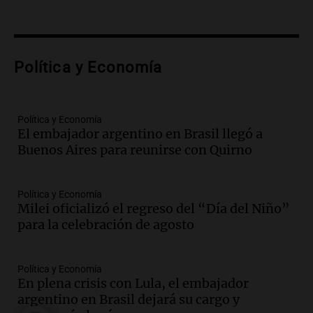
Rosa
Panorama Federal
Episodios
Audio.
Amaycha del Valle avanza en
Política y Economía
investigación internacional sobre asma
con nueva tecnología médica
Panorama Federal
Episodios
Política y Economía
El embajador argentino en Brasil llegó a
Audio.
Suspenden descuento en SUBE y
Buenos Aires para reunirse con Quirno
aumentan tarifas del SUBTE en Buenos
Aires desde agosto
Panorama Federal
Política y Economía
Episodios
Milei oficializó el regreso del “Día del Niño”
Audio.
Kicillof critica la desregulación
para la celebración de agosto
financiera y el aumento de la morosidad
en Buenos Aires
Panorama Federal
Política y Economía
En plena crisis con Lula, el embajador
Episodios
argentino en Brasil dejará su cargo y
Audio.
La UNT evalúa apelación ante la