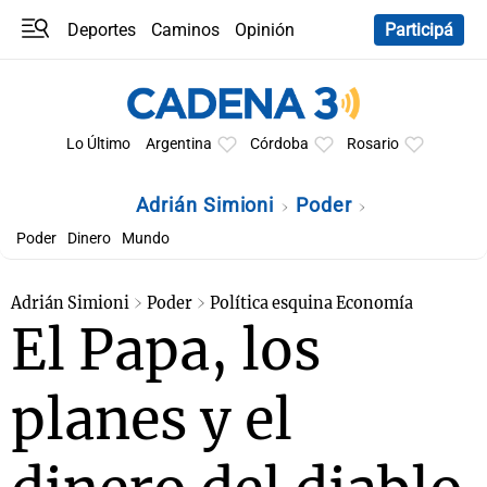
Deportes
Caminos
Opinión
Participá
Programas
Últimas coberturas
Últimas 24 h
En YouTube
Clima
Horóscopo
Lo Último
Argentina
Córdoba
Rosario
Adrián Simioni
Poder
Poder
Dinero
Mundo
Adrián Simioni
Poder
Política esquina Economía
El Papa, los
planes y el