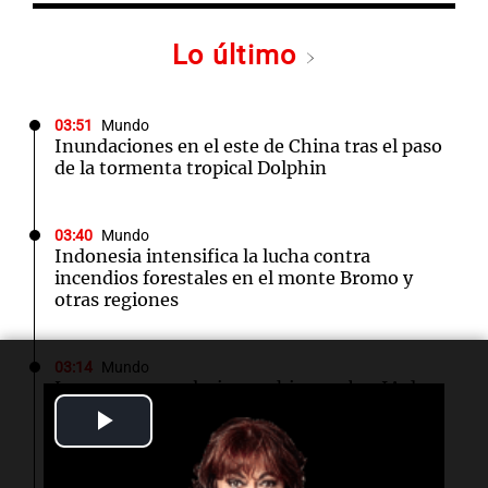
Lo último
03:51
Mundo
Inundaciones en el este de China tras el paso
de la tormenta tropical Dolphin
03:40
Mundo
Indonesia intensifica la lucha contra
incendios forestales en el monte Bromo y
otras regiones
03:14
Mundo
Las nuevas regulaciones chinas sobre IA de
compañía generan descontento entre los
Play
usuarios
Video