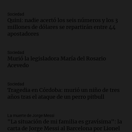
Episodios
Audio.
El observatorio de Bosque Alegre,
Sociedad
un imperdible cordobés para los
Quini: nadie acertó los seis números y los 3
amantes de la astronomía
millones de dólares se repartirán entre 44
Amamos los Domingos
apostadores
Episodios
Audio.
“No entendíamos qué cantaban”:
Sociedad
la historia del club de Irlanda
Murió la legisladora María del Rosario
revolucionado por hinchas argentinos
Acevedo
Amamos los Domingos
Episodios
Audio.
Crisis diplomática: el embajador
Sociedad
Tragedia en Córdoba: murió un niño de tres
argentino regresa al país tras conflicto
años tras el ataque de un perro pitbull
con Brasil
Panorama Federal
Episodios
La muerte de Jorge Messi
Audio.
Bomberos asisten a senderista
"La situación de mi familia es gravísima": la
con fractura de tobillo en refugio Doña
carta de Jorge Messi al Barcelona por Lionel