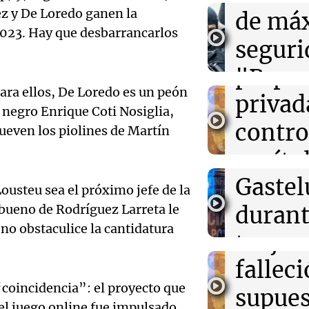
el fuego fue co
debati
ez y De Loredo ganen la
de má
2023. Hay que desbarrancarlos
Audio.
proyec
seguri
11:03
La Popu
Agenda de baile
Asesin
propi
"Busc
Córdoba
Para ellos, De Loredo es un peón
influe
privad
evitar
 negro Enrique Coti Nosiglia,
11:03
Sociedad
La ANMAT prohí
mexic
contro
dirija 
ueven los piolines de Martín
antiinflamatori
Audio.
planta industri
César
capítu
Noticias Ro
Episodios
Detien
Gaste
tierra
11:02
Fútbol
ousteu sea el próximo jefe de la
Juniors suma j
esposo
duran
 bueno de Rodríguez Larreta le
las 14
Figueroa es ref
Audio.
Regional Amat
 no obstaculice la cantidatura
mujer 
transm
Noticias
Vatica
Episodios
falleci
vivo e
expres
“coincidencia”: el proyecto que
supues
Culiac
 el juego online fue impulsado