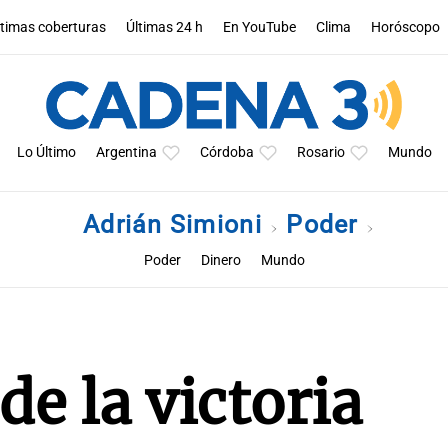
ltimas coberturas
Últimas 24 h
En YouTube
Clima
Horóscopo
Lo Último
Argentina
Córdoba
Rosario
Mundo
Adrián Simioni
Poder
Poder
Dinero
Mundo
e la victoria