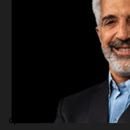
Senado: con eje en
los desalojos se
debate el proyecto
sobre propiedad
privada
La sesión está prevista para las 14; el proyecto
contempla reformas al Código Civil y Comercial
sobre desalojos, ley del Manejo del Fuego y
expropiaciones.
Opinión