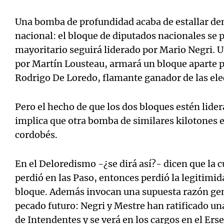
Una bomba de profundidad acaba de estallar den
nacional: el bloque de diputados nacionales se p
mayoritario seguirá liderado por Mario Negri. U
por Martín Lousteau, armará un bloque aparte p
Notas
Notas
Rodrigo De Loredo, flamante ganador de las ele
Editorial
Mundial 2026
La Sol
Pero el hecho de que los dos bloques estén lide
implica que otra bomba de similares kilotones e
cordobés.
En el Deloredismo -¿se dirá así?- dicen que la c
perdió en las Paso, entonces perdió la legitimida
bloque. Además invocan una supuesta razón gen
pecado futuro: Negri y Mestre han ratificado una
de Intendentes y se verá en los cargos en el Erse