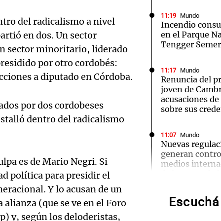
11:19
Mundo
tro del radicalismo a nivel
Incendio cons
artió en dos. Un sector
en el Parque N
Tengger Semer
n sector minoritario, liderado
residido por otro cordobés:
Notas
Notas
No
11:17
Mundo
cciones a diputado en Córdoba.
Renuncia del p
e en Cadena 3
El huracán de Arequito
Cadena 3 en
joven de Cambr
acusaciones de 
rados por dos cordobeses
sobre sus crede
stalló dentro del radicalismo
11:07
Mundo
Nuevas regulac
Audio.
generan contro
ulpa es de Mario Negri. Si
medios interna
Trasla
defensores de l
d política para presidir el
eracional. Y lo acusan de un
Canter
Escuchá 
11:06
Sociedad
 alianza (que se ve en el Foro
Principio de in
Audio.
cárcel
p) y, según los deloderistas,
colegio Miseric