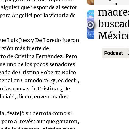
apoyo 
explos
Sinalo
, alguien que responde al sector
madre
ara Angelici por la victoria de
celula
Panorama F
Audio.
buscad
Episodios
Córdo
Torme
Méxic
Audio.
Noticias
ue Luis Juez y De Loredo fueron
viento
medio 
Episodios
ersión más fuerte de
de vie
Podcast
afecta
to de Cristina Fernández. Pero
de
fuerte
fue uno de los pocos senadores
recom
desapa
gado de Cristina Roberto Boico
gener
Audio.
para l
penal en Comodoro Py, es decir,
Panorama F
inconv
Episodios
 las causas de Cristina. ¿De
años d
Noticias
en Cór
icial?, dicen, envenenados.
Episodios
Audio.
2141,
árbol
trabaj
ia, festejó su derrota como si
famili
obstac
o pero al revés: aunque ganaron,
de la 
manti