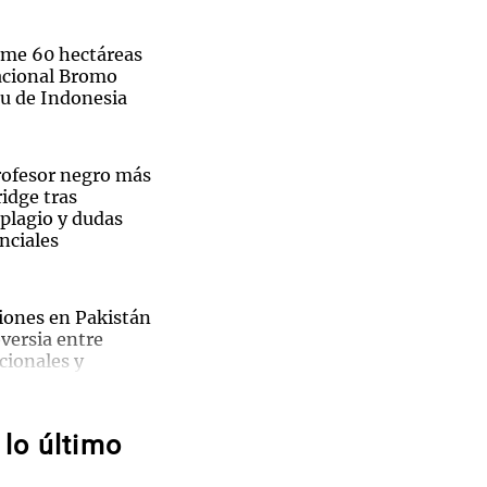
ume 60 hectáreas
acional Bromo
u de Indonesia
Notas
tas
Notas
Venezuela de
rofesor negro más
 Groenlandia
Comprometidos
Madur
idge tras
plagio y dudas
nciales
iones en Pakistán
versia entre
cionales y
daron a
a prensa
o a una
lo último
cendio en el
Senado
 federal
ordia de Rosario: