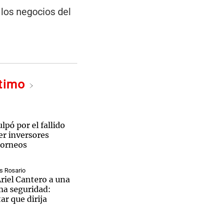
 los negocios del
ltimo
lpó por el fallido
er inversores
torneos
s Rosario
riel Cantero a una
ma seguridad:
r que dirija