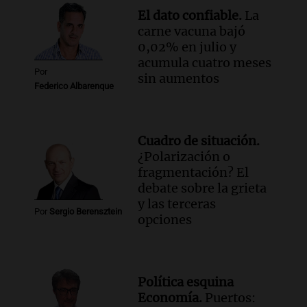
el actual secretario general de la
El dato confiable.
La
Conferencia Episcopal Argentina.
carne vacuna bajó
Noticias Rosario
0,02% en julio y
Episodios
acumula cuatro meses
Por
sin aumentos
Federico Albarenque
Cuadro de situación.
¿Polarización o
fragmentación? El
debate sobre la grieta
y las terceras
Por
Sergio Berensztein
opciones
Política esquina
Economía.
Puertos: