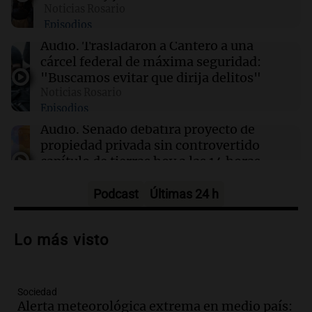
Noticias Rosario
controlado en un aula
Episodios
Audio.
Trasladaron a Cantero a una
11:03
La Popu
cárcel federal de máxima seguridad:
Agenda de bailes de cuarteto en Córdoba
"Buscamos evitar que dirija delitos"
Noticias Rosario
Episodios
11:03
Sociedad
La ANMAT prohíbe lotes de crema
Audio.
Senado debatirá proyecto de
antiinflamatoria tras robo en planta industrial
propiedad privada sin controvertido
capítulo de tierras hoy a las 14 horas
Noticias
Episodios
Podcast
Últimas 24 h
Audio.
Asesinan a influencer mexicano
César Gastelum durante transmisión en
Lo más visto
vivo en Culiacán, Sinaloa
Panorama Federal
Episodios
Sociedad
Audio.
Detienen al esposo de mujer que
Alerta meteorológica extrema en medio país: