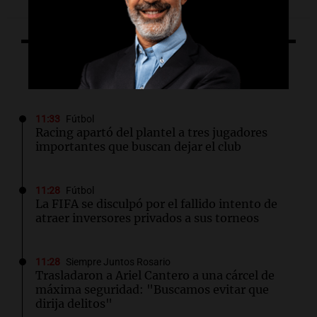
Lo último
11:33
Fútbol
Racing apartó del plantel a tres jugadores
importantes que buscan dejar el club
11:28
Fútbol
La FIFA se disculpó por el fallido intento de
atraer inversores privados a sus torneos
11:28
Siempre Juntos Rosario
Trasladaron a Ariel Cantero a una cárcel de
máxima seguridad: "Buscamos evitar que
dirija delitos"