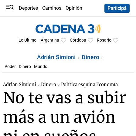
Deportes
Caminos
Opinión
Participá
Programas
Últimas coberturas
Últimas 24 h
En YouTube
Clima
Horóscopo
Lo Último
Argentina
Córdoba
Rosario
Adrián Simioni
Dinero
Poder
Dinero
Mundo
Adrián Simioni
Dinero
Política esquina Economía
No te vas a subir
más a un avión