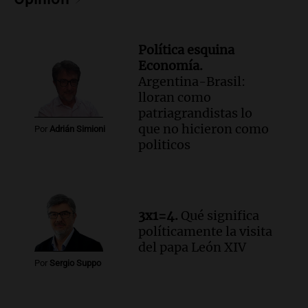
Noticias
Episodios
Política esquina
Audio.
Suspenden viaje a Catamarca por
Economía.
alerta meteorológico de ministros
Argentina-Brasil:
Santini y Caputo
lloran como
Panorama Federal
patriagrandistas lo
Episodios
que no hicieron como
Por
Adrián Simioni
Audio.
Incremento del precio de la
politicos
carne frente a la pasta artesanal en
Córdoba
Noticias
Episodios
Audio.
Movilización frente al Congreso
3x1=4.
Qué significa
por tierras se mantiene pese a
políticamente la visita
temporales y cambios legislativos
del papa León XIV
Panorama Federal
Por
Sergio Suppo
Episodios
Audio.
Monseñor Raúl Pizarro Travers es