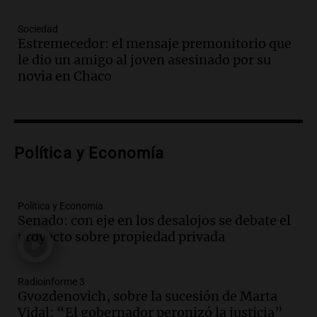
Audio.
A 13 años de Salta 2141,
familiares mantienen vivo el reclamo de
Sociedad
memoria y justicia
Estremecedor: el mensaje premonitorio que
Noticias Rosario
le dio un amigo al joven asesinado por su
Episodios
novia en Chaco
Audio.
Los trabajadores de la Unión
Obrera Metalúrgica advierten sobre
pérdida de empleos en la industria
metalúrgica
Panorama Federal
Política y Economía
Episodios
Audio.
El Senado debate proyecto de
propiedad privada sin capítulo de tierras
Política y Economía
desde las 14 horas
Senado: con eje en los desalojos se debate el
Panorama Federal
proyecto sobre propiedad privada
Episodios
Audio.
Giro en la causa de la mujer a la
que le “explotó el celular”: acusan al
Radioinforme 3
marido de matarla
Gvozdenovich, sobre la sucesión de Marta
Juntos
Vidal: “El gobernador peronizó la justicia”