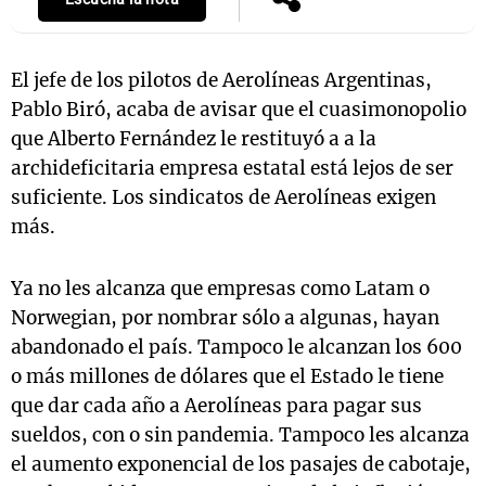
El jefe de los pilotos de Aerolíneas Argentinas,
Notas
Pablo Biró, acaba de avisar que el cuasimonopolio
s
Notas
que Alberto Fernández le restituyó a a la
La Sole en
ial
archideficitaria empresa estatal está lejos de ser
Mundial 2026
Cadena 3
suficiente. Los sindicatos de Aerolíneas exigen
más.
Ya no les alcanza que empresas como Latam o
Norwegian, por nombrar sólo a algunas, hayan
abandonado el país. Tampoco le alcanzan los 600
o más millones de dólares que el Estado le tiene
que dar cada año a Aerolíneas para pagar sus
sueldos, con o sin pandemia. Tampoco les alcanza
el aumento exponencial de los pasajes de cabotaje,