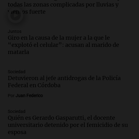
falleció tras supuesta explosión de
todas las zonas complicadas por lluvias y
celular en Córdoba
vientos fuerte
Noticias
Episodios
Audio.
El Vaticano expresa su apoyo a
Juntos
madres buscadoras en México en medio
Giro en la causa de la mujer a la que le
de crisis de desapariciones
“explotó el celular”: acusan al marido de
Panorama Federal
matarla
Episodios
Audio.
Tormentas y vientos intensos
Sociedad
afectan Santa Fe: recomendaciones para
Detuvieron al jefe antidrogas de la Policía
los vecinos
Federal en Córdoba
Noticias
Episodios
Por
Juan Federico
Audio.
Ráfagas de viento fuertes
generan inconvenientes en Córdoba: un
Sociedad
Quién es Gerardo Gasparutti, el docente
árbol obstaculiza avenidas
universitario detenido por el femicidio de su
Noticias
esposa
Episodios