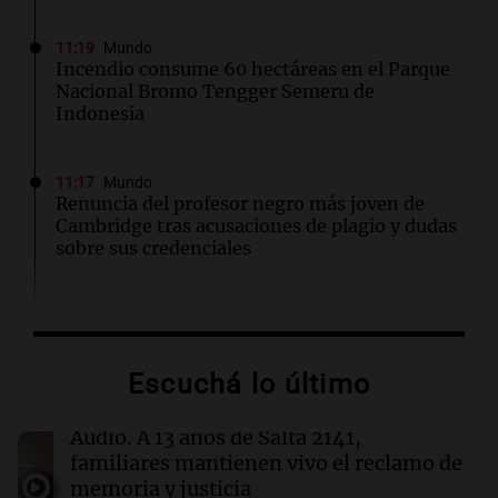
11:19
Mundo
Incendio consume 60 hectáreas en el Parque
Nacional Bromo Tengger Semeru de
Indonesia
11:17
Mundo
Renuncia del profesor negro más joven de
Cambridge tras acusaciones de plagio y dudas
sobre sus credenciales
11:07
Mundo
Nuevas regulaciones en Pakistán generan
controversia entre medios internacionales y
Escuchá lo último
defensores de la prensa
Audio.
A 13 años de Salta 2141,
11:06
Sociedad
familiares mantienen vivo el reclamo de
Principio de incendio en el colegio
memoria y justicia
Misericordia de Rosario: el fuego fue