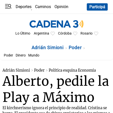
Deportes
Caminos
Opinión
Participá
Programas
Últimas coberturas
Últimas 24 h
En YouTube
Clima
Horóscopo
Lo Último
Argentina
Córdoba
Rosario
Adrián Simioni
Poder
Poder
Dinero
Mundo
Adrián Simioni
Poder
Política esquina Economía
Alberto, pedile la
Play a Máximo
El kirchnerismo ignora el principio de realidad. Cristina se