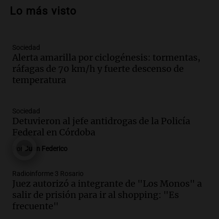
Cristo Redentor por acumulación de
Lo más visto
nieve se extiende a 22 días
Panorama Federal
Episodios
Sociedad
Audio.
Estudiantes de Italia realizan
Alerta amarilla por ciclogénesis: tormentas,
prácticas docentes en Córdoba para
ráfagas de 70 km/h y fuerte descenso de
enriquecer su formación educativa
temperatura
Panorama Federal
Episodios
Audio.
La Universidad de Milán y su
Sociedad
colaboración con la municipalidad para
Detuvieron al jefe antidrogas de la Policía
la educación y parques
Federal en Córdoba
Panorama Federal
Por
Juan Federico
Episodios
Audio.
Monseñor Fenoy celebra la visita
Radioinforme 3 Rosario
de León XIV a Argentina y reflexiona
Juez autorizó a integrante de "Los Monos" a
sobre su impacto espiritual
salir de prisión para ir al shopping: "Es
Panorama Federal
frecuente"
Episodios