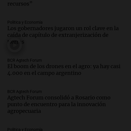
recursos”
Episodios
Audio.
Detención del jefe antidrogas de
la Policía Federal en Córdoba por
Política y Economía
irregularidades en procedimientos
Los gobernadores jugaron un rol clave en la
Panorama Federal
caída de capítulo de extranjerización de
Episodios
tierras
Audio.
Trabajaba con su padre, se
capacitó en la escuela de oficios y
BCR Agtech Forum
mantiene la residencia de la UNC
El boom de los drones en el agro: ya hay casi
Gajes del Oficio
4.000 en el campo argentino
Episodios
Audio.
Juicio a Óscar González: testigos
revelan detalles del siniestro en las
BCR Agtech Forum
Altas Cumbres
Agtech Forum consolidó a Rosario como
punto de encuentro para la innovación
Panorama Federal
agropecuaria
Episodios
Audio.
Carlos Balean recuerda el Papa
Móvil diseñado por su padre para la
Política y Economía