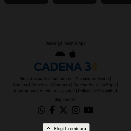
Descargá nuestra App
|
|
Nuestros padres fundadores
Por siempre Mario
|
|
|
|
Cadena 3 Comercial
Contacto
Cadena Heat
La Popu
|
|
Integrar nuestra red
Aviso Legal
Política de Privacidad
Seguinos en
Elegí tu emisora