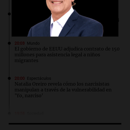
20:11
Congreso Aapresid 2026
Ahyre adelantó su nueva canción en Cadena 3
desde el Congreso Aapresid
20:03
Mundo
El gobierno de EEUU adjudica contrato de 150
millones para asistencia legal a niños
migrantes
20:00
Espectáculos
Natalia Oreiro revela cómo los narcisistas
manipulan a través de la vulnerabilidad en
'Yo, narciso'
19:58
Sociedad
Publican la primera imagen de la joven
arrestada por el homicidio de Matías Álvarez