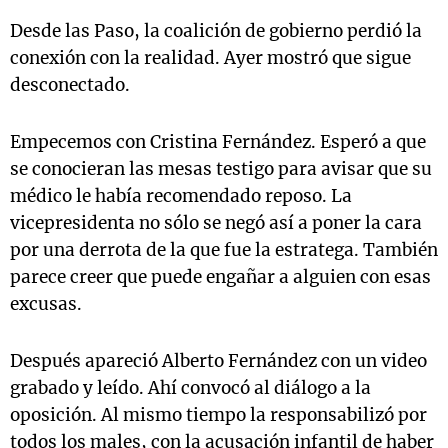
Desde las Paso, la coalición de gobierno perdió la
conexión con la realidad. Ayer mostró que sigue
desconectado.
Notas
s
Notas
La Sole en
Empecemos con Cristina Fernández. Esperó a que
ial
Mundial 2026
Cadena 3
se conocieran las mesas testigo para avisar que su
médico le había recomendado reposo. La
vicepresidenta no sólo se negó así a poner la cara
por una derrota de la que fue la estratega. También
parece creer que puede engañar a alguien con esas
excusas.
Después apareció Alberto Fernández con un video
grabado y leído. Ahí convocó al diálogo a la
oposición. Al mismo tiempo la responsabilizó por
todos los males, con la acusación infantil de haber