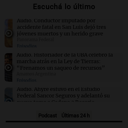
Guardia en Chaco
Escuchá lo último
19:57
Sociedad
Audio.
Conductor imputado por
Economía, inversiones y producción: el
accidente fatal en San Luis dejó tres
debate que llega con Experiencia IDEA
jóvenes muertos y un herido grave
Rosario
Panorama Federal
Episodios
19:55
Boca Juniors
Audio.
Historiador de la UBA celebró la
Por qué Boca juega en la cancha de Huracán
marcha atrás en la Ley de Tierras:
ante Estudiantes
“Frenamos un saqueo de recursos”
Amamos Argentina
Episodios
19:53
Mundo
La Fiscalía de Guatemala admite ante la CIDH
Audio.
Ahyre estuvo en el Estudio
la cooptación por grupos de poder
Federal Sancor Seguros y adelantó su
nuevo tema a Cadena 3 Rosario.
Viva la Radio Rosario
Episodios
Podcast
Últimas 24 h
Audio.
Cierre del Paso Internacional