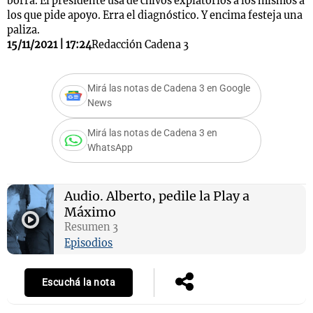
borra. El presidente usa de chivos expiatorios a los mismos a
los que pide apoyo. Erra el diagnóstico. Y encima festeja una
paliza.
15/11/2021 | 17:24
Redacción Cadena 3
Mirá las notas de Cadena 3 en Google
News
Mirá las notas de Cadena 3 en
WhatsApp
Audio.
Alberto, pedile la Play a
Máximo
Resumen 3
Episodios
Escuchá la nota