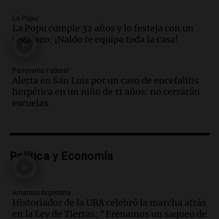
Audio.
El papamóvil de Juan Pablo II
revive con la visita de León XIV y una
La Popu
La Popu cumple 32 años y lo festeja con un
historia nacida en Córdoba
regalazo: ¡Naldo te equipa toda la casa!
Viva la Radio
Episodios
Audio.
El ministro de Economía de Santa
Panorama Federal
Fe relativiza el impacto del fallo sobre
Alerta en San Luis por un caso de encefalitis
jubilaciones en la provincia
herpética en un niño de 11 años: no cerrarán
Panorama Federal
escuelas
Episodios
Audio.
La visita del Papa León XIV a
Argentina causa gran alegría en Santa
Fe, confirma el arzobispo Fenoi
Política y Economía
Panorama Federal
Episodios
Audio.
Visita del Papa León XIV: el
Amamos Argentina
organizador de la gira de Juan Pablo II
Historiador de la UBA celebró la marcha atrás
recordó el desafío logístico
en la Ley de Tierras: “Frenamos un saqueo de
Viva la Radio