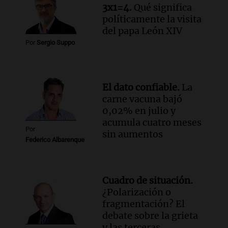
papa León XIV: "Será una bocanada de
3x1=4.
Qué significa
aire fresco para todos"
políticamente la visita
del papa León XIV
Viva la Radio
Episodios
Por
Sergio Suppo
Audio.
Casi 5.000 estudiantes participan
en la segunda edición de Enséñame
Tucumán, el concurso educativo
El dato confiable.
La
Panorama Federal
carne vacuna bajó
Episodios
0,02% en julio y
acumula cuatro meses
Por
sin aumentos
Federico Albarenque
Cuadro de situación.
¿Polarización o
fragmentación? El
debate sobre la grieta
y las terceras