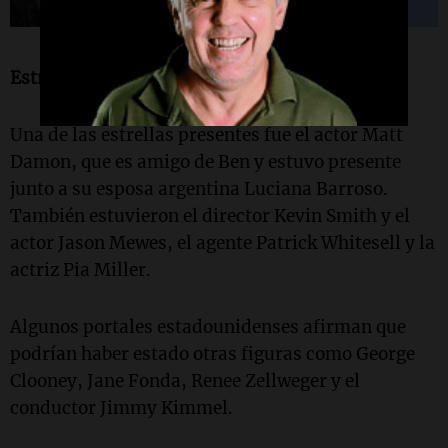
Estrellas invitadas y grandes ausencias
Una de las estrellas presentes fue el actor Matt
Damon, que es amigo de Ben y estuvo presente
junto a su esposa argentina Luciana Barroso.
También estuvieron el director Kevin Smith y el
actor Jason Mewes, el agente Patrick Whitesell y la
actriz Pia Miller.
Algunos portales estadounidenses afirman que
podrían haber estado otras figuras como George
Clooney, Jane Fonda, Renee Zellweger y el
conductor Jimmy Kimmel.