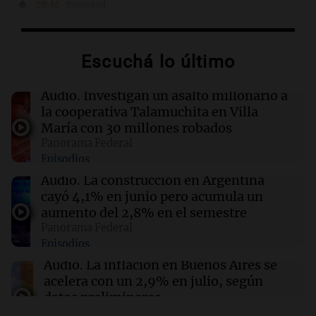
08:46
Sociedad
Rosario amaneció con 4,9°C y se espera una
máxima de 14°C
Escuchá lo último
08:45
Mundo
Cierra el caso de la jueza Afiuni en Venezuela y
Audio.
Investigan un asalto millonario a
se restituye su libertad plena
la cooperativa Talamuchita en Villa
María con 30 millones robados
Panorama Federal
08:34
Sociedad
Episodios
Un politólogo brasileño afirmó que Hezbolá
opera en la Triple Frontera
Audio.
La construcción en Argentina
cayó 4,1% en junio pero acumula un
aumento del 2,8% en el semestre
08:30
Sociedad
Panorama Federal
Tratamientos para el sobrepeso: más
Episodios
accesibles y con menos mitos en Argentina
Audio.
La inflación en Buenos Aires se
acelera con un 2,9% en julio, según
datos preliminares
Panorama Federal