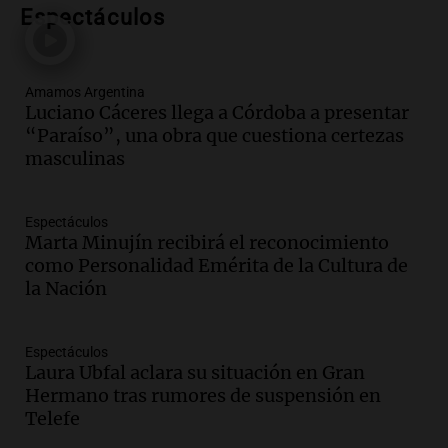
convocan marcha por justicia tras su
Espectáculos
trágica muerte en Villa Mercedes
Panorama Federal
Episodios
Amamos Argentina
Audio.
Reparaciones en acueducto
Luciano Cáceres llega a Córdoba a presentar
Novalí finalizan y se normaliza el
“Paraíso”, una obra que cuestiona certezas
suministro de agua en San Luis
masculinas
Panorama Federal
Episodios
Espectáculos
Audio.
Docentes de Jujuy enfrentan
Marta Minujín recibirá el reconocimiento
descuentos de salarios de hasta 700.000
como Personalidad Emérita de la Cultura de
pesos, denuncia sindicato
la Nación
Panorama Federal
Episodios
Audio.
Brutal asalto en Concepción:
Espectáculos
Laura Ubfal aclara su situación en Gran
anciano de 88 años golpeado para
Hermano tras rumores de suspensión en
robarle un millón de pesos
Telefe
Panorama Federal
Episodios