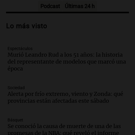
Episodios
Podcast
Últimas 24 h
Audio.
La justicia niega pedido de
Facundo Moyano para levantar
Lo más visto
perimetral sobre Candela Arizaga
Panorama Federal
Episodios
Espectáculos
Audio.
La inflación en Buenos Aires se
Murió Leandro Rud a los 51 años: la historia
acelera al 2,9% en julio y anticipa datos
del representante de modelos que marcó una
oficiales
época
Panorama Federal
Episodios
Audio.
San Miguel de Tucumán: 433
Sociedad
luminarias públicas destruidas en 14
Alerta por frío extremo, viento y Zonda: qué
meses por vandalismo y robos
provincias están afectadas este sábado
Panorama Federal
Episodios
Audio.
San Miguel de Tucumán:
Básquet
Se conoció la causa de muerte de una de las
vandalismo destruye 433 luminarias
promesas de la NBA: qué reveló el informe
públicas en 14 meses y afecta la