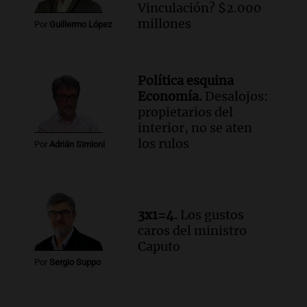
Vinculación? $2.000
Episodios
millones
Por
Guillermo López
Audio.
El alfajor argentino busca a sus
nuevos campeones en una competencia
nacional
Política esquina
Buen día, Argentina
Economía.
Desalojos:
Episodios
propietarios del
Audio.
El alfajor argentino busca a sus
interior, no se aten
nuevos campeones en una competencia
los rulos
Por
Adrián Simioni
nacional
Buen día, Argentina
Episodios
3x1=4.
Los gustos
caros del ministro
Caputo
Por
Sergio Suppo