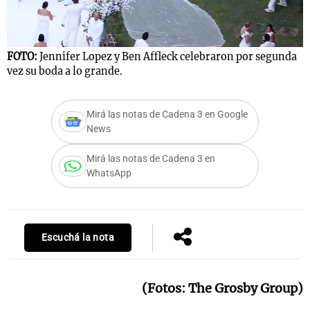
FOTO:
Jennifer Lopez y Ben Affleck celebraron por segunda
Notas
vez su boda a lo grande.
s
Notas
La Sole en
ial
Mundial 2026
Cadena 3
Mirá las notas de Cadena 3 en Google
News
Mirá las notas de Cadena 3 en
WhatsApp
Escuchá la nota
(Fotos: The Grosby Group)