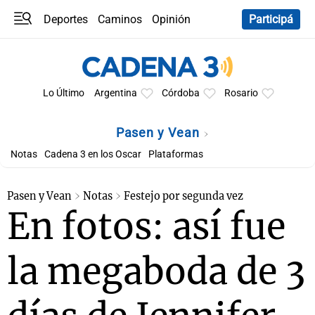
Deportes
Caminos
Opinión
Participá
Programas
Últimas coberturas
Últimas 24 h
En YouTube
Clima
Horóscopo
Lo Último
Argentina
Córdoba
Rosario
Pasen y Vean
Notas
Cadena 3 en los Oscar
Plataformas
Pasen y Vean
Notas
Festejo por segunda vez
En fotos: así fue
la megaboda de 3