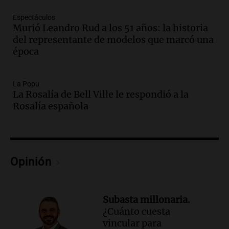
Audio.
Rechazaron el pedido de Facundo
Espectáculos
Moyano para levantar la perimetral
Murió Leandro Rud a los 51 años: la historia
sobre Candela Arizaga
del representante de modelos que marcó una
Panorama Federal
época
Episodios
Audio.
Iliana Lick, la argentina detenida
por el ICE, obtuvo la libertad bajo fianza
La Popu
La Rosalía de Bell Ville le respondió a la
en Estados Unidos
Rosalía española
Buen día, Argentina
Episodios
Audio.
Jugueterías en transformación:
crece la venta online y cae el
movimiento en los locales
Opinión
Buen día, Argentina
Episodios
Subasta millonaria.
Audio.
Por qué nos cuesta decir que no y
¿Cuánto cuesta
qué consecuencias tiene ceder siempre
vincular para
Buen día, Argentina