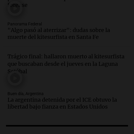
forense
seguridad
Panorama Federal
Episodios
Audio.
Secuestran 28 bultos de
Panorama Federal
"Algo pasó al aterrizar": dudas sobre la
mercadería extranjera en control
muerte del kitesurfista en Santa Fe
fronterizo en Tucumán
Panorama Federal
Episodios
Trágico final: hallaron muerto al kitesurfista
Audio.
Mujer de 92 años fallece
que buscaban desde el jueves en la Laguna
mientras esperaba cobrar su jubilación
Setúbal
en San Luis
Panorama Federal
Episodios
Buen día, Argentina
Audio.
Detienen a Sergio Fárez por
La argentina detenida por el ICE obtuvo la
abuso sexual: juicio programado para
libertad bajo fianza en Estados Unidos
diciembre de 2025
Panorama Federal
Episodios
Audio.
Familiares de Lautaro Britos