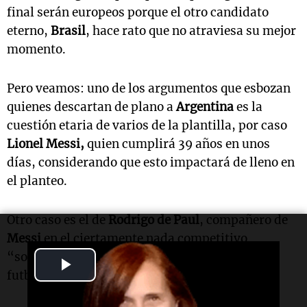
final serán europeos porque el otro candidato
eterno,
Brasil
, hace rato que no atraviesa su mejor
momento.
Pero veamos: uno de los argumentos que esbozan
quienes descartan de plano a
Argentina
es la
cuestión etaria de varios de la plantilla, por caso
Lionel Messi,
quien cumplirá 39 años en unos
días, considerando que esto impactará de lleno en
el planteo.
Otro caso es el de
Rodrigo de Paul
, compañero de
Messi
en el ciertamente nada competitivo
“soccer”, situación que no le brindaría a los
Play
futbolistas el estado de otros tiempos de elite.
Video