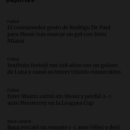
metros del río Suquía y retiraron hasta
800 kilos de basura por jornada
Una mañana para todos
Episodios
Fútbol
El conmovedor gesto de Rodrigo De Paul
Audio.
La historia de la servilleta que
para Messi tras marcar un gol con Inter
firmó Jorge Messi para el primer
Miami
contrato de Leo con Barcelona
Una mañana para todos
Episodios
Fútbol
Instituto festejó sus 108 años con un golazo
Audio.
Joan Gaspart: "Sin Jorge, no sé si
de Luna y sumó su tercer triunfo consecutivo
Messi hubiera llegado adonde llegó"
Una mañana para todos
Episodios
Fútbol
Inter Miami sufrió sin Messi y perdió 2-1
Audio.
El orgullo y el sueño argentino de
ante Monterrey en la Leagues Cup
Jorge Messi en una entrevista con Rony
Vargas en 2007
Una mañana para todos
Boca Juniors
Episodios
Boca rescató un empate 1-1 ante Vélez y dejó