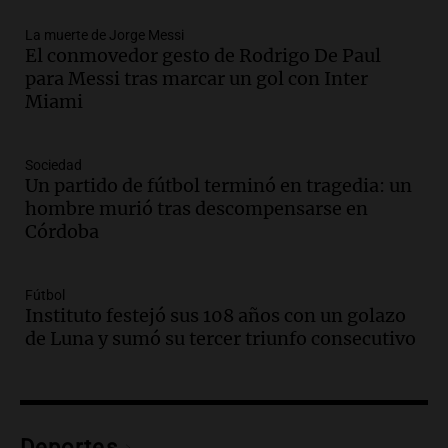
Una mañana para todos
La muerte de Jorge Messi
Episodios
El conmovedor gesto de Rodrigo De Paul
Audio.
Ley de Propiedad Privada: el revés
para Messi tras marcar un gol con Inter
en el Congreso expuso una debilidad
Miami
comunicacional del Gobierno
Una mañana para todos
Episodios
Sociedad
Un partido de fútbol terminó en tragedia: un
Audio.
Casabindo se prepara para una
hombre murió tras descompensarse en
celebración única: 30.000 turistas y el
Córdoba
tradicional Toreo de la Vincha
Una mañana para todos
Episodios
Fútbol
Audio.
Borges, abogada de Pourrain:
Instituto festejó sus 108 años con un golazo
"Tres hombres se lo llevaron para
de Luna y sumó su tercer triunfo consecutivo
hacerle preguntas y nunca regresó"
Una mañana para todos
Episodios
Audio.
Voluntarios limpiaron 9.000
Deportes