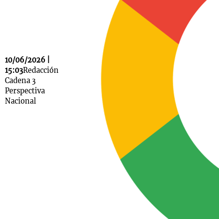
Notas
s
Notas
10/06/2026 |
La Sole en
15:03
Redacción
ial
Mundial 2026
Cadena 3
Cadena 3
Perspectiva
Nacional