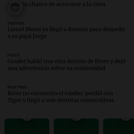
Audio.
El abuelo de Agostina Vega, tras
pasar la chance de acercarse a la cima
las nuevas detenciones: "En esa casa
todos tenían algo que ver"
Deportes
Una mañana para todos
Lionel Messi ya llegó a Rosario para despedir
Episodios
a su papá Jorge
Audio.
Una nutricionista derribó el mito
del desayuno ideal: qué alimentos
conviene priorizar
Fútbol
Una mañana para todos
Coudet habló tras otra derrota de River y dejó
Episodios
una advertencia sobre su continuidad
Audio.
Murió Jorge Messi
River Plate
Una mañana para todos
River no encuentra el rumbo: perdió con
Episodios
Tigre y llegó a seis derrotas consecutivas
Audio.
Mateo, a los 25 años, lucha
contra el tiempo: necesita un trasplante
para poder seguir viviend
Una mañana para todos