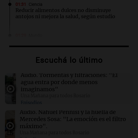
01:31
Ciencia
Reducir alimentos dulces no disminuye
antojos ni mejora la salud, según estudio
01:29
Mundo
El lago Mead alcanza su nivel más bajo en 90
años, evidenciando la crisis hídrica en EE.UU.
Escuchá lo último
00:32
Clima
Clima en Salta: cómo estará el tiempo este
Audio.
Tormentas y filtraciones: "El
domingo 9 de agosto
agua entra por donde menos
imaginamos"
Una Mañana para todos Rosario
00:26
Clima
Episodios
Clima en Tucumán: cómo estará el tiempo
este domingo 9 de agosto
Audio.
Nahuel Pennisi y la huella de
Mercedes Sosa: "La emoción es el filtro
máximo".
00:21
Clima
Una Mañana para todos Rosario
Clima en Mendoza: cómo estará el tiempo