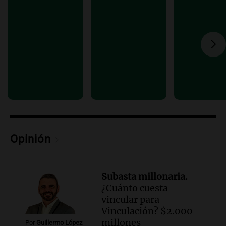
Episodios
Audio.
Estiman que la inflación nacional
de julio será menor al 2,9% registrado
en CABA
Una mañana para todos
Episodios
Audio.
Altas Cumbres: rescataron a una
cabra que llevaba ocho días atrapada en
un precipicio
Una mañana para todos
Episodios
Opinión
Audio.
Chile planteó mejorar la
conectividad fronteriza, aérea y digital
con Jujuy
Subasta millonaria.
Panorama Federal
¿Cuánto cuesta
Episodios
vincular para
Vinculación? $2.000
millones
Por
Guillermo López