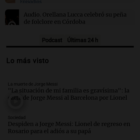
Episodios
este domingo 9 de agosto
Audio.
Orellana Lucca celebró su peña
de folclore en Córdoba
Tarde y Media
Episodios
Podcast
Últimas 24 h
Audio.
Trágico accidente en Mendoza:
un muerto y varios heridos tras caída de
Lo más visto
vehículos desde un puente
Panorama Federal
Episodios
La muerte de Jorge Messi
Audio.
Tragedia en Mendoza: un muerto
"La situación de mi familia es gravísima": la
y cinco heridos tras caer dos autos desde
carta de Jorge Messi al Barcelona por Lionel
un puente
Una mañana para todos
Episodios
Sociedad
Audio.
Messi llegará esta noche a
Despiden a Jorge Messi: Lionel de regreso en
Rosario para acompañar a su familia
Rosario para el adiós a su papá
tras la muerte de su papá