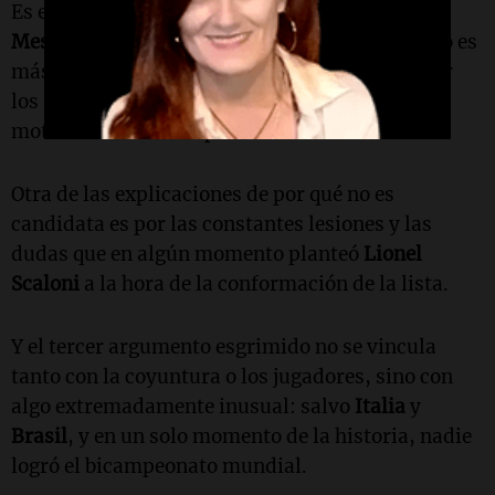
Es el vaso medio vacío. El vaso lleno es que hoy
Messi
ya no tendrá la velocidad de antaño, pero es
más completo y versátil. Y
De Paul
, a juzgar por
los amistosos, sigue siendo el irremplazable
motor del mediocampo.
Otra de las explicaciones de por qué no es
candidata es por las constantes lesiones y las
dudas que en algún momento planteó
Lionel
Scaloni
a la hora de la conformación de la lista.
Y el tercer argumento esgrimido no se vincula
tanto con la coyuntura o los jugadores, sino con
algo extremadamente inusual: salvo
Italia
y
Brasil
, y en un solo momento de la historia, nadie
logró el bicampeonato mundial.