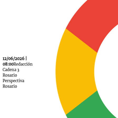
Notas
s
Notas
La Sole en
ial
Mundial 2026
Cadena 3
12/06/2026 |
08:00
Redacción
Cadena 3
Rosario
Perspectiva
Rosario