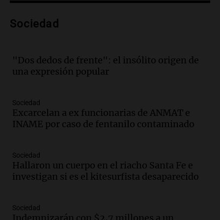
Episodios
Audio.
Anuncian los ganadores de
Sociedad
premios en Cadena 3: más de 15.000
mensajes recibidos
Noticias
"Dos dedos de frente": el insólito origen de
Episodios
una expresión popular
Audio.
La Rioja inicia pago de bonos y
avanza en discusión electoral y
Sociedad
protección de tierras
Excarcelan a ex funcionarias de ANMAT e
Panorama Federal
INAME por caso de fentanilo contaminado
Episodios
Audio.
Los Tekis presentaron
"Cordillera y Mar" y llenaron de
Sociedad
carnaval el estudio de Cadena 3
Hallaron un cuerpo en el riacho Santa Fe e
Juntos
investigan si es el kitesurfista desaparecido
Episodios
Audio.
La Expo La Bulaye 2026
Sociedad
comienza con sorpresas y grandes
Indemnizarán con $2,7 millones a un