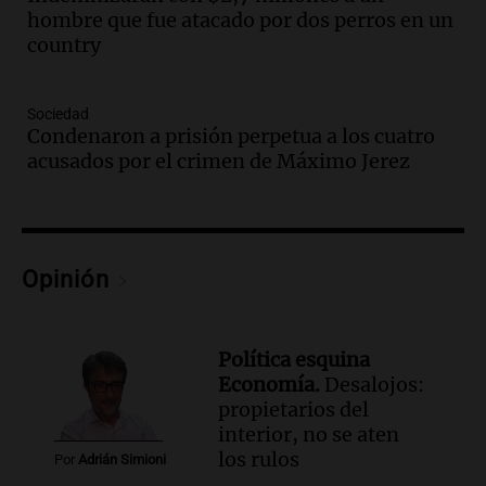
premios para los visitantes
hombre que fue atacado por dos perros en un
Noticias
country
Episodios
Audio.
Córdoba: destituyeron a la
intendenta interina de Villa Santa Cruz
Sociedad
del Lago y se atrincheró
Condenaron a prisión perpetua a los cuatro
acusados por el crimen de Máximo Jerez
Juntos
Episodios
Audio.
Clases de tango y milonga en la
Confitería El Oriental: una propuesta
cultural imperdible
Opinión
Noticias
Episodios
Audio.
Más de la mitad de la población
Política esquina
reza en la intimidad, según un informe
Economía.
Desalojos:
de la UBA
propietarios del
El dato confiable
interior, no se aten
Episodios
los rulos
Por
Adrián Simioni
Audio.
Cientos de fieles celebran a San