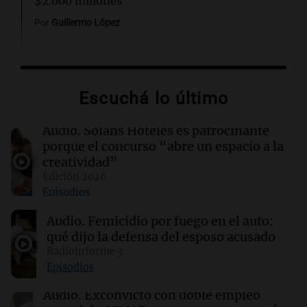
$2.000 millones
Por
Guillermo López
14:08
Sociedad
Hallaron un cuerpo en el riacho Santa Fe e
investigan si es el kitesurfista desaparecido
Escuchá lo último
14:04
Tecnología
Audio.
Solans Hoteles es patrocinante
Hackers acceden a datos de clientes de
porque el concurso “abre un espacio a la
Framework en un ciberataque masivo
creatividad”
Edición 2026
Episodios
14:03
Tecnología
Cloudflare presenta Kitesurf, un navegador
Audio.
Femicidio por fuego en el auto:
diseñado para agentes de IA
qué dijo la defensa del esposo acusado
Radioinforme 3
14:03
Mundo
Episodios
Familias brasileñas sufren pérdidas de 12.200
millones de dólares por apuestas en línea
Audio.
Exconvicto con doble empleo