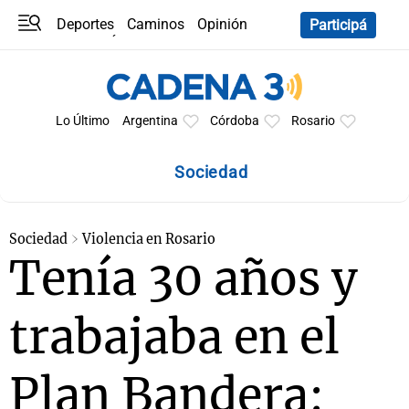
Deportes
Caminos
Opinión
Participá
Programas
Últimas coberturas
Últimas 24 h
En YouTube
Clima
Horóscopo
Lo Último
Argentina
Córdoba
Rosario
Sociedad
Sociedad
Violencia en Rosario
Tenía 30 años y
trabajaba en el
Plan Bandera: