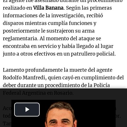
El agente fue asesinado durante un procedimiento
realizado en
Villa Banana
. Según las primeras
informaciones de la investigación, recibió
disparos mientras cumplía funciones y
posteriormente le sustrajeron su arma
reglamentaria. Al momento del ataque se
encontraba en servicio y había llegado al lugar
junto a otros efectivos en un patrullero policial.
Lamento profundamente la muerte del agente
Rodolfo Manfredi, quien cayó en cumplimiento del
deber durante un procedimiento de la Policía
Federal Argentina en Rosario.
Play
Acompaño a su familia, a sus seres queridos y a
toda la familia policial en este momento de dolor.
Video
También deseo…