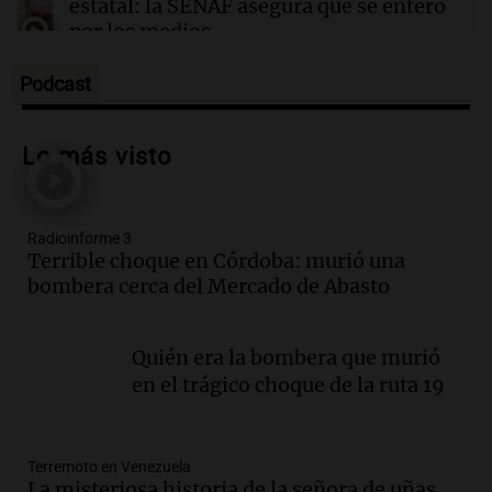
estatal: la SENAF asegura que se enteró
por los medios
Radioinforme 3
Episodios
Podcast
Audio.
Los gustos caros del ministro
Caputo | Por Sergio Suppo
Lo más visto
3x1:4
Episodios
Radioinforme 3
Audio.
Desalojos: propietarios del
Terrible choque en Córdoba: murió una
interior, no se aten los rulos | Por
bombera cerca del Mercado de Abasto
Adrián Simioni
Política esquina Economía
Episodios
Quién era la bombera que murió
Audio.
Tras atrincherarse, la intendenta
en el trágico choque de la ruta 19
interina de Villa Santa Cruz del Lago
aceptó dejar el cargo
Ahora país
Terremoto en Venezuela
Episodios
La misteriosa historia de la señora de uñas