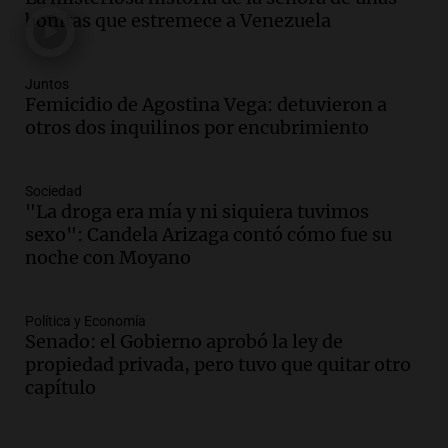
Audio.
La justicia investiga una estafa
bonitas que estremece a Venezuela
millonaria a través de una financiera en
Mendoza y San Rafael
Panorama Federal
Juntos
Femicidio de Agostina Vega: detuvieron a
Episodios
otros dos inquilinos por encubrimiento
Audio.
Cómo serán los desalojos exprés
y contratos de alquiler si se aprueba la
ley de propiedad privada
Sociedad
Ahora país
"La droga era mía y ni siquiera tuvimos
Episodios
sexo": Candela Arizaga contó cómo fue su
Audio.
Se inaugura la décimo primera
noche con Moyano
exposición agrícola en Bulaya con
diversas atracciones para todos
Política y Economía
Panorama Federal
Senado: el Gobierno aprobó la ley de
Episodios
propiedad privada, pero tuvo que quitar otro
Audio.
Se atrincheró la intendenta
capítulo
interina de Villa Santa Cruz del Lago
tras ser destituida
Ahora país