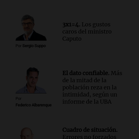
Cayetano pidiendo trabajo y salud en
Córdoba
Panorama Federal
3x1=4.
Los gustos
Episodios
caros del ministro
Audio.
"Tiene que haber una
Caputo
reglamentación": el reclamo del Kennel
Por
Sergio Suppo
Club por los criaderos de perros
Noticias Rosario
Episodios
Audio.
Trump acusa a México de
El dato confiable.
Más
perjudicar la economía estadounidense
de la mitad de la
y defiende sus aranceles
población reza en la
Panorama Federal
intimidad, según un
Por
Episodios
informe de la UBA
Federico Albarenque
Cuadro de situación.
Errores no forzados