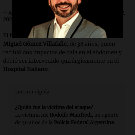
— Alejandra Monteoliva (@AleMonteoliva)
June 12,
2026
El hecho también dejó herido al cabo
Emilio
Miguel Gómez Villafañe
, de 38 años, quien
recibió dos impactos de bala en el abdomen y
debió ser intervenido quirúrgicamente en el
Hospital Italiano
.
Lectura rápida
¿Quién fue la víctima del ataque?
La víctima fue
Rodolfo Manfredi
, un agente
de 30 años de la
Policía Federal Argentina
.