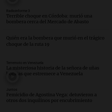
Episodios
Audio.
Inflación: por qué el 2,9% de
Radioinforme 3
julio en CABA no anticipa el dato
Terrible choque en Córdoba: murió una
nacional, según economista
bombera cerca del Mercado de Abasto
Informados al regreso
Episodios
Quién era la bombera que murió en el trágico
Audio.
Giordano advirtió por el
choque de la ruta 19
endeudamiento: "La solución es que
haya más crédito y a menor tasa"
Informados al regreso
Episodios
Terremoto en Venezuela
La misteriosa historia de la señora de uñas
Audio.
Media sanción a la ley de
bonitas que estremece a Venezuela
inviolabilidad: un avance para
propietarios e inquilinos en Argentina
Panorama Federal
Juntos
Episodios
Femicidio de Agostina Vega: detuvieron a
Audio.
Promocionan cortes de cerdo
otros dos inquilinos por encubrimiento
ante la caída de consumo de carne de
vaca por precios.