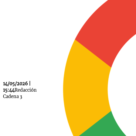
Notas
s
Notas
La Sole en
ial
Mundial 2026
Cadena 3
14/05/2026 |
15:44
Redacción
Cadena 3