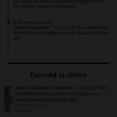
La Granja de Zenón se suma a la gran Fiesta
del Día del Niño en el Kempes
20:45
La Argentina, hoy
Gabriela Irrazábal: “Un 35,5% de la población
del país fue a templos a buscar ayuda el último
año”
20:43
Básquet
Se conoció la causa de muerte de una de las
promesas de la NBA: qué reveló el informe
forense
Escuchá lo último
20:29
Sociedad
Audio.
Gabriela Irrazábal: “Un 35,5% de
Rescataron a 146 perros hacinados durante
la población del país fue a templos a
allanamientos a dos criaderos en Córdoba
buscar ayuda el último año”
La Argentina, hoy
Episodios
20:20
Radioinforme 3