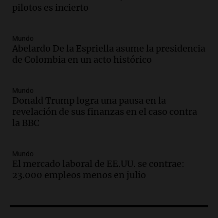
María, necesita un trasplante de médula
pilotos es incierto
en Estados Unidos
Panorama Federal
Episodios
Mundo
Abelardo De la Espriella asume la presidencia
Audio.
Fieles celebran a San Cayetano
de Colombia en un acto histórico
en Córdoba pidiendo pan, paz y trabajo
Viva la Radio
Episodios
Mundo
Donald Trump logra una pausa en la
Audio.
Día Internacional de la Cerveza:
revelación de sus finanzas en el caso contra
mitos, secretos y el desafío de producir
la BBC
cerveza artesanal
Viva la Radio
Episodios
Mundo
El mercado laboral de EE.UU. se contrae:
Audio.
Tucumán enfrenta un equilibrio
23.000 empleos menos en julio
financiero precario debido a la caída del
consumo y recaudación
Panorama Federal
Episodios