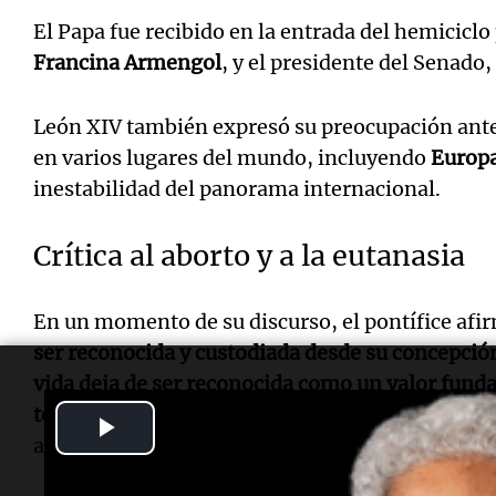
El Papa fue recibido en la entrada del hemiciclo
Francina Armengol
, y el presidente del Senado,
León XIV también expresó su preocupación ante
en varios lugares del mundo, incluyendo
Europ
inestabilidad del panorama internacional.
Crítica al aborto y a la eutanasia
En un momento de su discurso, el pontífice afi
ser reconocida y custodiada desde su concepción 
vida deja de ser reconocida como un valor fund
tener nuestras sociedades?"
Esta declaración f
Play
a la práctica del aborto y la eutanasia.
Video