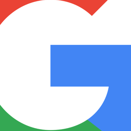
Notas
Notas
No
e en Cadena 3
El huracán de Arequito
Cadena 3 en