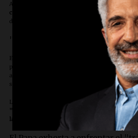
Además, enfatizó que
"la defensa de la vida hu
civilización"
, justo cuando el Congreso se prep
de ley destinada a blindar la eutanasia ante posi
"La discrepancia no conlleva hum
El Papa instó a
"construir una cultura de la rec
pluralidad política no debería llevar a la desca
adversario. Resaltó que incluso el conflicto pue
siempre que se busque mitigar las diferencias a 
León XIV subrayó que quienes tienen responsab
"custodiar la palabra para desarmar el lenguaje
la discrepancia no conlleva humillación"
.
El Papa exhorta a enfrentar el "t