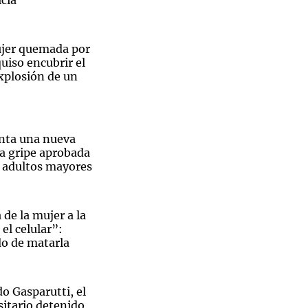
cia
ujer quemada por
uiso encubrir el
xplosión de un
nta una nueva
la gripe aprobada
a adultos mayores
 de la mujer a la
el celular”:
do de matarla
o Gasparutti, el
sitario detenido