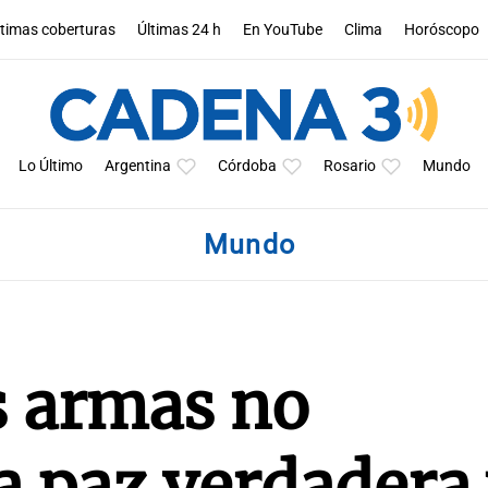
ltimas coberturas
Últimas 24 h
En YouTube
Clima
Horóscopo
Lo Último
Argentina
Córdoba
Rosario
Mundo
Mundo
s armas no
a paz verdadera