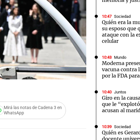
memoria y justi
10:47
Sociedad
Quién era la m
su esposo que q
ataque con la e
celular
10:43
Mundo
Moderna prese
vacuna contra 
por la FDA par
10:40
Juntos
Giro en la causa
que le “explotó 
Mirá las notas de Cadena 3 en
acusan al mari
WhatsApp
10:39
Sociedad
Quién es Gerard
docente univer