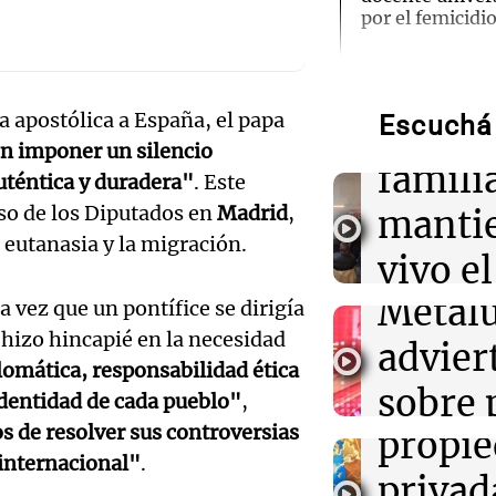
por el femicidi
Audio.
años d
10:37
Fútbol
Paulo Dybala, l
para presentar
a apostólica a España, el papa
Audio.
Escuchá 
2141,
alternativa
n imponer un silencio
trabaj
famili
uténtica y duradera"
. Este
10:34
Mundo
de la 
eso de los Diputados en
Madrid
,
manti
Yemen: ataques
de 30 muertos 
eutanasia y la migración.
Obrer
vivo e
gubernamental
Audio.
Metalú
de me
a vez que un pontífice se dirigía
10:31
Política y Eco
 hizo hincapié en la necesidad
Senado: con eje
Senado
advier
justici
se debate el pr
lomática, responsabilidad ética
propiedad priv
proyec
sobre 
Noticias Ro
 identidad de cada pueblo"
,
Episodios
Audio.
os de resolver sus controversias
propi
de emp
10:29
Mundo
 internacional"
.
El Senado decla
la caus
privad
la indu
desacato por n