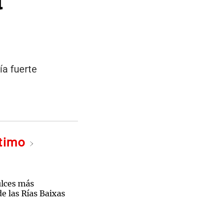
ía fuerte
ltimo
ulces más
e las Rías Baixas