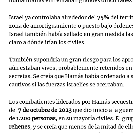
humanitarias enfrentaban grandes dificultades 
Israel ya controlaba alrededor del
75%
del terri
zona de amortiguamiento o puesto bajo órdene
Israel también había sellado en gran medida las
claro a dónde irían los civiles.
También supondría un gran riesgo para los a
aún estaban vivos, probablemente retenidos en 
secretas. Se creía que Hamás había ordenado a 
cautivos si las fuerzas israelíes se acercaban.
Los combatientes liderados por Hamás secuest
del
7 de octubre de 2023
que dio inicio a la guer
de
1.200 personas
, en su mayoría civiles. El g
rehenes
, y se creía que menos de la mitad de el