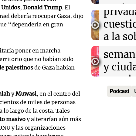
Audio.
contra
 Unidos
,
Donald Trump
. El
privad
Mendo
rael debería reocupar Gaza, dijo
kirch
cuest
 que “dependería en gran
prepar
Panorama F
a la s
Episodios
un fin
digital
sitaría poner en marcha
seman
Audio.
Argent
territorio que no habían sido
y ciud
de palestinos
de Gaza habían
"Mono
Panorama F
Audio.
march
Episodios
Kapan
Conde
contra
Podcast
alah
y
Muwasi
, en el centro del
adelan
tres a
de tier
ientos de miles de personas
show 
o largo de la costa. Tales
prisió
Panorama F
Audio.
to masivo
y alterarían aún más
Rosari
Episodios
suspen
 ONU y las organizaciones
Medic
Viva la Radi