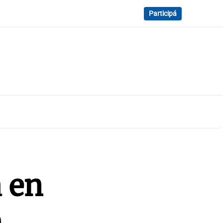
Participá
 en
a