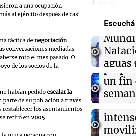
Audio.
01:59
Mundo
usieron a una ocupación
Laura Galván br
de neo
ás al ejército después de casi
Centroamerica
establece nuevo
Escuchá 
compit
Mundi
01:29
Ciencia
na táctica de
negociación
Audio.
La fertilizació
Nataci
las conversaciones mediadas
del trabajo en 
Mendo
espermatozoid
aberse roto el mes pasado. O
aguas 
estudio
oyo de los socios de la
prepar
frente 
Audio.
un fin
01:24
Mundo
Tiroteo en escu
Moren
Tailandia: vario
Galleg
seman
rno habían pedido
escalar la
ataque
Turno Noch
n parte de su población a través
enfren
y prot
Episodios
Audio.
y restablecer los asentamientos
01:09
Mundo
intens
ley de 
La transformac
se retiró en
2005
.
el Sen
modernización 
movili
Panorama F
efectos en los 
propi
 la única persona con
Episodios