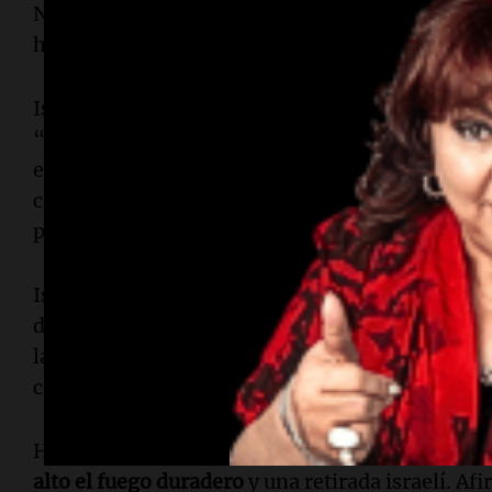
Netanyahu y su exministro de defensa, alegan
humanidad, incluido el uso de la hambruna co
Israel rechazaba las acusaciones y acusaba a qu
“libelo de sangre” antisemita. Decía que había 
evitar dañar a los civiles y culpaba a Hamás por
combatientes estaban profundamente atrinche
pobladas.
Israel afirmaba que seguiría luchando hasta que
devueltos, Hamás fuera derrotado o desarmado, 
la opción de “emigración voluntaria”, que los pa
comunidad internacional ven como una
expulsi
Hamás había dicho que solo liberaría a los rehe
alto el fuego duradero
y una retirada israelí. Af