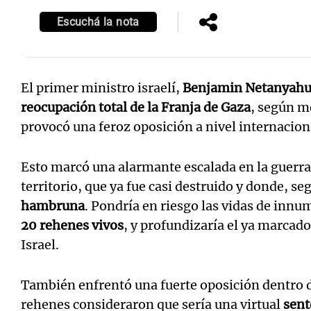
Escuchá la nota
El primer ministro israelí,
Benjamin Netanyah
Notas
Notas
reocupación total de la Franja de Gaza
, según m
Editorial
Mundial 2026
La Sol
provocó una feroz oposición a nivel internaciona
Esto marcó una alarmante escalada en la guerra
territorio, que ya fue casi destruido y donde, se
hambruna
. Pondría en riesgo las vidas de innu
20 rehenes vivos
, y profundizaría el ya marcad
Israel.
También enfrentó una fuerte oposición dentro de 
rehenes consideraron que sería una virtual
sent