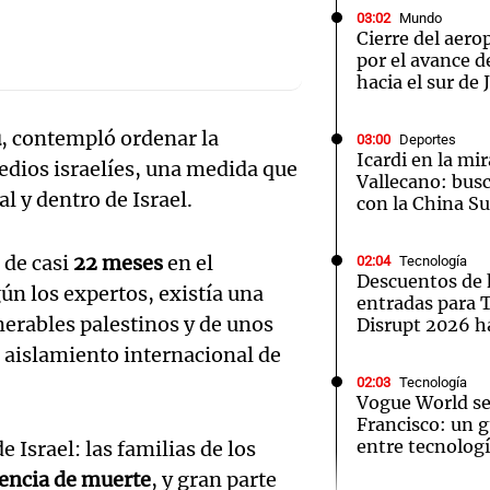
03:02
Mundo
Cierre del aer
por el avance d
hacia el sur de
u
, contempló ordenar la
03:00
Deportes
Notas
Notas
No
Icardi en la mi
edios israelíes, una medida que
Vallecano: bus
e en Cadena 3
El huracán de Arequito
Cadena 3 en
l y dentro de Israel.
con la China S
 de casi
22 meses
en el
02:04
Tecnología
Descuentos de 
gún los expertos, existía una
entradas para
merables palestinos y de unos
Disrupt 2026 
o aislamiento internacional de
02:03
Tecnología
Vogue World se
Francisco: un g
entre tecnolog
Israel: las familias de los
encia de muerte
, y gran parte