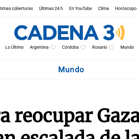
ltimas coberturas
Últimas 24 h
En YouTube
Clima
Horóscopo
Lo Último
Argentina
Córdoba
Rosario
Mundo
Mundo
ra reocupar Gaza
an escalada de l