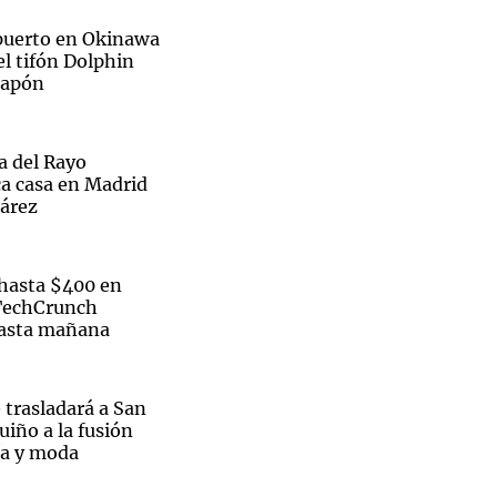
opuerto en Okinawa
el tifón Dolphin
 Japón
Notas
tas
Notas
ra del Rayo
Venezuela de
ca casa en Madrid
 Groenlandia
Comprometidos
Madur
uárez
hasta $400 en
 TechCrunch
hasta mañana
 trasladará a San
uiño a la fusión
ía y moda