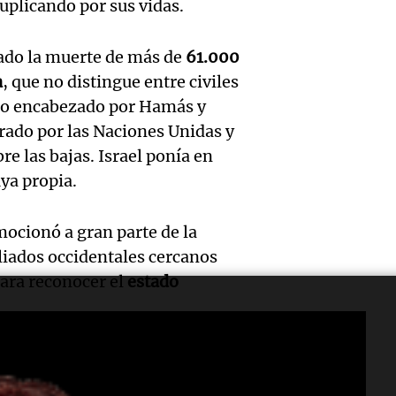
Blanca
uplicando por sus vidas.
“Enfre
jueves
psicól
Audio.
Boca, 
Panorama F
cado la muerte de más de
61.000
expert
Episodios
Docen
a
, que no distingue entre civiles
donde 
ludopa
rno encabezado por Hamás y
italia
ser li
rado por las Naciones Unidas y
“Tener
visitar
e las bajas. Israel ponía en
La Cadena d
Audio.
casino
Episodios
ya propia.
ciudad
Meteo
mano 
Córdob
mocionó a gran parte de la
alertó
peligr
liados occidentales cercanos
interi
Audio.
Niño t
para reconocer el
estado
La Argentin
sobre 
Episodios
sigue
más ll
parqu
trabaj
evento
anzar acusaciones de
educat
Audio.
emitido órdenes de arresto para
para
extre