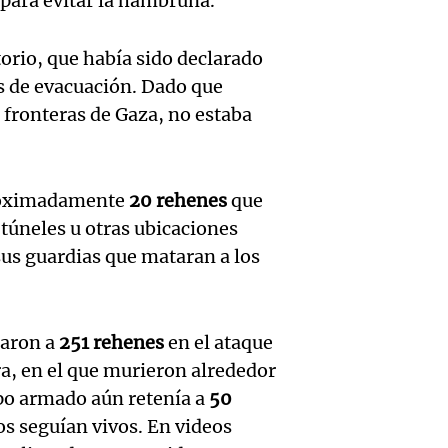
para evitar la hambruna.
hombr
Episodios
reprod
simula
torio, que había sido declarado
Audio.
entre 
de rec
s de evacuación. Dado que
contra
por p
 fronteras de Gaza, no estaba
en San
Gonzá
de fert
Panorama F
Audio.
avanz
la ost
Episodios
proximadamente
20 rehenes
que
teatro
testim
de mil
túneles u otras ubicaciones
sus guardias que mataran a los
la bie
clave 
Amamos Arg
Episodios
Audio.
la tem
accide
Marott
raron a
251 rehenes
en el ataque
Rock R
Villa 
ra, en el que murieron alrededor
cordob
bandas
Panorama F
Audio.
rupo armado aún retenía a
50
Episodios
Recole
todos 
los seguían vivos. En videos