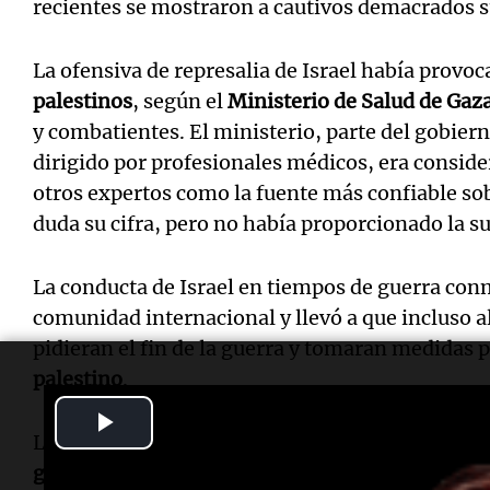
recientes se mostraron a cautivos demacrados s
La ofensiva de represalia de Israel había provo
palestinos
, según el
Ministerio de Salud de Gaz
y combatientes. El ministerio, parte del gobie
dirigido por profesionales médicos, era conside
otros expertos como la fuente más confiable sobr
duda su cifra, pero no había proporcionado la su
La conducta de Israel en tiempos de guerra con
comunidad internacional y llevó a que incluso a
pidieran el fin de la guerra y tomaran medidas 
palestino
.
Play
La
Corte Internacional de Justicia
contemplaba l
Video
genocidio
, y la
Corte Penal Internacional
había 