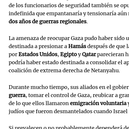
de los funcionarios de seguridad también se op
indefinida que empantanaría y tensionaría aún m
dos años de guerras regionales
.
La amenaza de reocupar Gaza pudo haber sido u
destinada a presionar a
Hamás
después de que 
por
Estados Unidos
,
Egipto
y
Qatar
parecieran h
podría haber estado destinada a consolidar el ap
coalición de extrema derecha de Netanyahu.
Durante mucho tiempo, sus aliados en el gobie
guerra
, tomar el control de Gaza, reubicar a gra
de lo que ellos llamaron
emigración voluntaria
judíos que fueron desmantelados cuando Israel 
Si prevalecen o no probablemente dependerá de