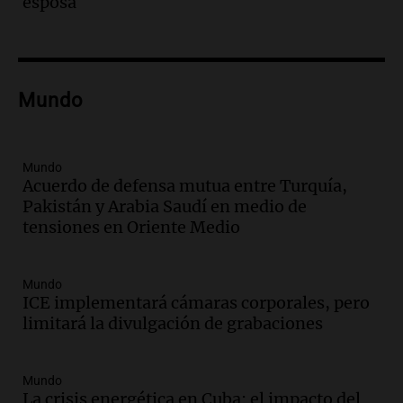
esposa
Episodios
Audio.
Cae colombiano acusado de venta
de droga por delivery en el microcentro
y plazas de Mendoza
Mundo
Panorama Federal
Episodios
Audio.
Disminuyen las víctimas fatales
por accidentes de tránsito en el primer
Mundo
Acuerdo de defensa mutua entre Turquía,
semestre del 2026
Pakistán y Arabia Saudí en medio de
Panorama Federal
tensiones en Oriente Medio
Episodios
Audio.
Disminuyen las víctimas fatales
por accidentes de tránsito en el primer
Mundo
semestre de 2026
ICE implementará cámaras corporales, pero
Panorama Federal
limitará la divulgación de grabaciones
Episodios
Audio.
La santafesina Renata
Reinheimer fue premiada a nivel
Mundo
mundial: "La ciencia tiene muchas
La crisis energética en Cuba: el impacto del