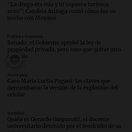
Audio.
El primer semestre de 2026
"La droga era mía y ni siquiera tuvimos
reporta menos víctimas fatales en
sexo": Candela Arizaga contó cómo fue su
accidentes de tránsito en Mendoza
noche con Moyano
Panorama Federal
Episodios
Política y Economía
Audio.
El gobierno de La Rioja lanzará
Senado: el Gobierno aprobó la ley de
pago en chachos para empleados
propiedad privada, pero tuvo que quitar otro
públicos a partir del 17 de octubre
capítulo
Noticias
Episodios
Ahora país
Caso María Lucila Pagani: las claves que
Audio.
Luis Herrera
derrumbaron la versión de la explosión del
Actualidad
celular
Episodios
Audio.
Los empleados públicos en
Sociedad
Córdoba ganan más del doble que los
Quién es Gerardo Gasparutti, el docente
privados, según un estudio
universitario detenido por el femicidio de su
Noticias