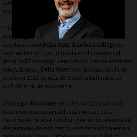
autoridades toda la información necesaria. Y
seguimos esperando respuestas".
La universidad canceló el lunes las clases y los
eventos para celebrar el 100 aniversario de su
apertura como
Delta State Teachers College
en
septiembre de 1925. Ubicada en el corazón del
delta de Mississippi, cerca de los límites estatales
con Arkansas,
Delta State
tuvo una matrícula de
otoño en 2024 de más de 2.600 estudiantes, el
42% de ellos de raza negra.
Varias publicaciones en redes sociales sobre el
caso evocaron un período más oscuro en la
historia de Estados Unidos, cuando los asesinatos
de personas de raza negra, casi exclusivamente a
manos de blancos, infligieron terror racial en