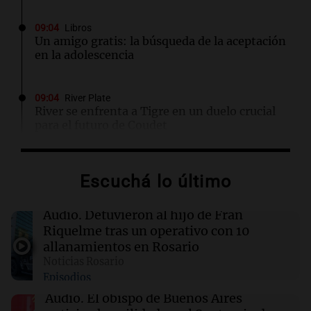
09:04
Libros
Un amigo gratis: la búsqueda de la aceptación
en la adolescencia
09:04
River Plate
River se enfrenta a Tigre en un duelo crucial
para el futuro de Coudet
09:03
Libros
Escuchá lo último
El llanto de los muertos: un misterio que
revive en Fjällbacka
Audio.
Detuvieron al hijo de Fran
Riquelme tras un operativo con 10
09:03
Libros
allanamientos en Rosario
Un hombre de honor: entre el amor y la
Noticias Rosario
corrupción en la Nueva York de 1968
Episodios
Audio.
El obispo de Buenos Aires
09:01
Radioinforme 3