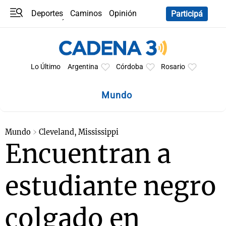
Deportes
Caminos
Opinión
Participá
Programas
Últimas coberturas
Últimas 24 h
En YouTube
Clima
Horóscopo
Lo Último
Argentina
Córdoba
Rosario
Mundo
Mundo
Cleveland, Mississippi
Encuentran a
estudiante negro
colgado en