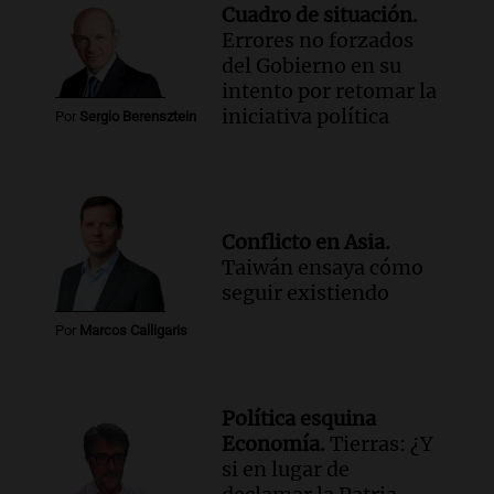
Inseguridad Rural convoca a
Cuadro de situación.
productores agropecuarios para
Errores no forzados
septiembre
del Gobierno en su
Panorama Federal
intento por retomar la
Episodios
iniciativa política
Audio.
Se aprueban modificaciones en el
Por
Sergio Berensztein
régimen de expropiaciones y desalojos
tras sesión legislativa intensa
Noticias
Episodios
Conflicto en Asia.
Audio.
Ciudadanía italiana: un fallo
Taiwán ensaya cómo
abrió una vía de reclamo para miles de
seguir existiendo
descendientes
Radioinforme 3
Por
Marcos Calligaris
Episodios
Audio.
Rafaela impulsa un registro de
comedores y merenderos comunitarios
Política esquina
para mejorar la asistencia alimentaria
Economía.
Tierras: ¿Y
Panorama Federal
si en lugar de
Episodios