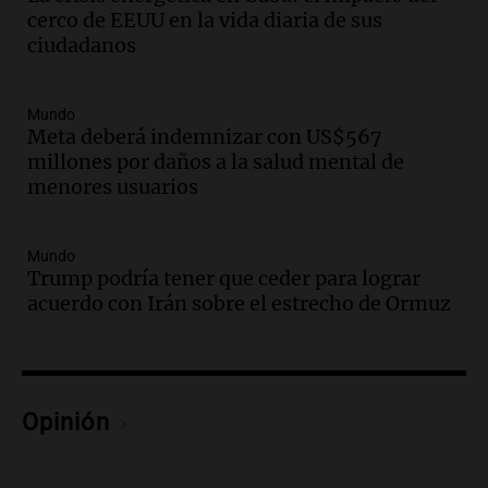
facetas"
cerco de EEUU en la vida diaria de sus
Noticias Rosario
ciudadanos
Episodios
Audio.
Un camionero muere tras volcar
en la autopista Tucumán-Famagüeya
Mundo
cerca del puente Marianela
Meta deberá indemnizar con US$567
Panorama Federal
millones por daños a la salud mental de
Episodios
menores usuarios
Audio.
Detienen a hombre con
elementos robados en Rafaela durante
Mundo
la madrugada del viernes
Trump podría tener que ceder para lograr
Panorama Federal
acuerdo con Irán sobre el estrecho de Ormuz
Episodios
Audio.
Violento robo en peluquería de
Córdoba: delincuentes escapados con
dinero y objetos de valor
Opinión
Panorama Federal
Episodios
Audio.
La Mesa Regional por