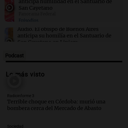
anticipa humilidad en el Santuario de
Aerolíneas Argentinas cerró 2025 con
San Cayetano
superávit y pagará Ganancias por primera vez
Panorama Federal
Episodios
Audio.
El obispo de Buenos Aires
anticipa su homilía en el Santuario de
San Cayetano en Liniers
Panorama Federal
Episodios
Podcast
Audio.
Prisión preventiva para
motociclista por intento de homicidio
Lo más visto
en Santa Lucía, Tucumán
Panorama Federal
Episodios
Radioinforme 3
Audio.
Aumento de tarifas de luz en
Terrible choque en Córdoba: murió una
Tucumán afecta a hogares con subas de
bombera cerca del Mercado de Abasto
hasta el 38% en agosto
Panorama Federal
Episodios
Sociedad