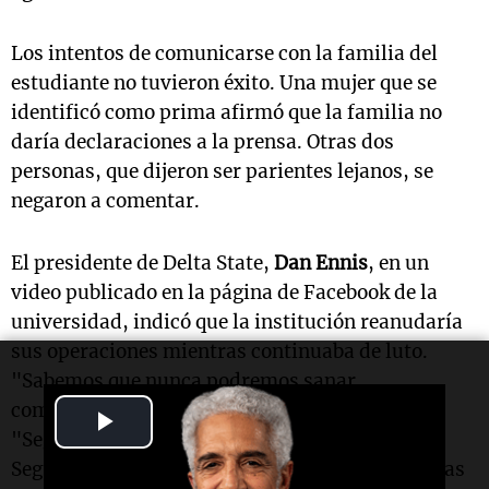
Los intentos de comunicarse con la familia del
estudiante no tuvieron éxito. Una mujer que se
identificó como prima afirmó que la familia no
daría declaraciones a la prensa. Otras dos
personas, que dijeron ser parientes lejanos, se
negaron a comentar.
El presidente de Delta State,
Dan Ennis
, en un
video publicado en la página de Facebook de la
universidad, indicó que la institución reanudaría
sus operaciones mientras continuaba de luto.
"Sabemos que nunca podremos sanar
completamente esta herida", dijo Ennis.
Play
"Seguimos cooperando con los investigadores.
Video
Seguimos asegurándonos de que se entregue a las