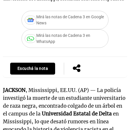
Mirá las notas de Cadena 3 en Google
News
Notas
s
Notas
Mirá las notas de Cadena 3 en
La Sole en
WhatsApp
ial
Mundial 2026
Cadena 3
Escuchá la nota
JACKSON
, Mississippi, EE.UU. (AP) — La policía
investigó la muerte de un estudiante universitario
de raza negra, encontrado colgado de un árbol en
el campus de la
Universidad Estatal de Delta
en
Mississippi, lo que desató rumores en línea
evocando la historia de violencia racista en el