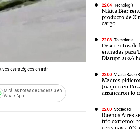
22:04
Tecnología
Nikita Bier ren
producto de X t
cargo
22:03
Tecnología
Notas
Notas
No
Descuentos de 
entradas para
e en Cadena 3
El huracán de Arequito
Cadena 3 en
Disrupt 2026 ha
ivos estratégicos en Irán
22:00
Viva la Radio 
Madres pidieron
Joaquín en Ros
Mirá las notas de Cadena 3 en
arrancaron lo 
WhatsApp
22:00
Sociedad
Buenos Aires s
frío extremo: 
cercanas a 0°C 
Audio.