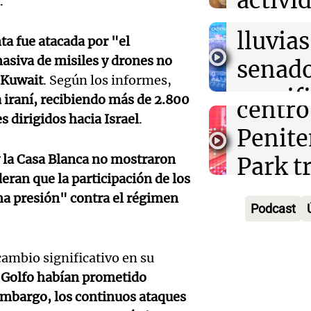
activi
.
secuel
Mendo
horari
lluvias
ta fue atacada por "el
celebr
apertu
asiva de misiles y drones no
senad
apertu
Panorama F
Kuwait
. Según los informes,
manifi
Episodios
ia iraní, recibiendo más de 2.800
centro
es dirigidos hacia
Israel
.
oposic
Penite
de tier
Audio.
 la Casa Blanca no mostraron
Park tr
Audio.
Panorama F
eran que la participación de los
en Ros
años d
Episodios
ma presión" contra el régimen
Pedro
Podcast
piden 
por fal
Colom
ley Jo
nieve
remat
ambio significativo en su
Viva la Radi
Panorama F
 Golfo habían prometido
Audio.
hacien
Episodios
Episodios
embargo, los continuos ataques