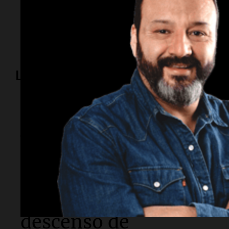
Emiratos Árabes Unidos
Irán
conflicto
refinería
Lo más visto
Sociedad
Alerta amarilla por
ciclogénesis:
tormentas, ráfagas
de 70 km/h y fuerte
descenso de