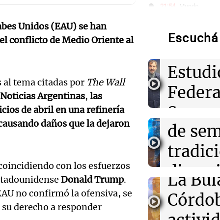
gerent
21:54
Mundo
Líderes indíge
liberados tras 
abes Unidos (EAU) se han
Expon
sin juicio
Escuchá 
el conflicto de Medio Oriente al
visitó 
21:50
La Cadena del
Audio.
Estudi
Belgrano visita
objetivo de rec
 al tema citadas por
The Wall
patron
Federa
la buena senda
Noticias Argentinas
,
las
Ticino
Seguro
cios de abril en una refinería
Audio.
21:46
Boca Juniors
 causando daños que la dejaron
Ascacíbar se e
de se
Aapres
un gol ante Es
Prepar
muchas sensac
tradic
Rosari
para la
Audio.
coincidiendo con los esfuerzos
divers
Congreso A
21:41
Sociedad
La Bul
estadounidense
Donald Trump
.
Candela Arizag
Episodios
Galleg
campo
la denuncia co
EAU no confirmó la ofensiva, se
Córdo
Moyano: "Teng
enfren
n su derecho a responder
Panorama F
cualquiera"
Audio.
Episodios