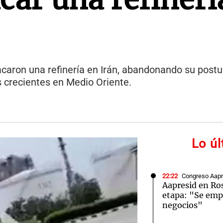
acaron una refinería en Irán, abandonando su postu
 crecientes en Medio Oriente.
Lo ú
22:22
Congreso Aapr
Aapresid en Ro
etapa: "Se emp
negocios"