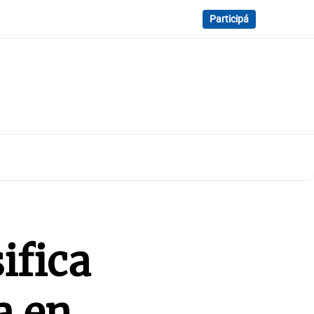
Participá
ifica
a en