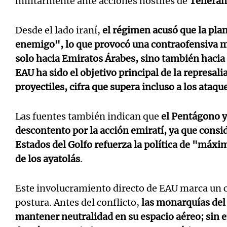
militarmente ante acciones hostiles de
Teherán
Desde el lado iraní,
el régimen acusó que la plan
enemigo", lo que provocó una contraofensiva m
solo hacia Emiratos Árabes, sino también hacia
EAU ha sido el objetivo principal de la represal
proyectiles, cifra que supera incluso a los ataqu
Las fuentes también indican que
el Pentágono y
descontento por la acción emiratí, ya que consid
Estados del Golfo refuerza la política de "máxi
de los ayatolás
.
Este involucramiento directo de EAU marca un c
postura. Antes del conflicto,
las monarquías del
mantener neutralidad en su espacio aéreo; sin 