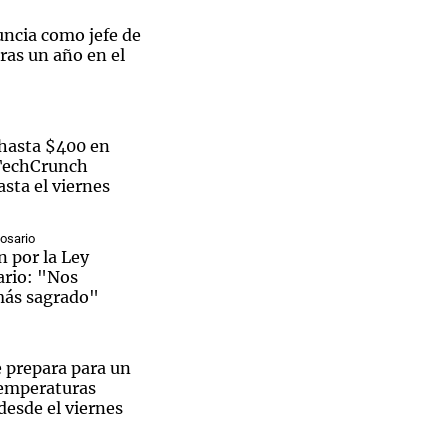
uncia como jefe de
ras un año en el
Notas
tas
Notas
hasta $400 en
Venezuela de
 TechCrunch
 Groenlandia
Comprometidos
Madur
sta el viernes
Rosario
 por la Ley
ario: "Nos
más sagrado"
e prepara para un
temperaturas
desde el viernes
El