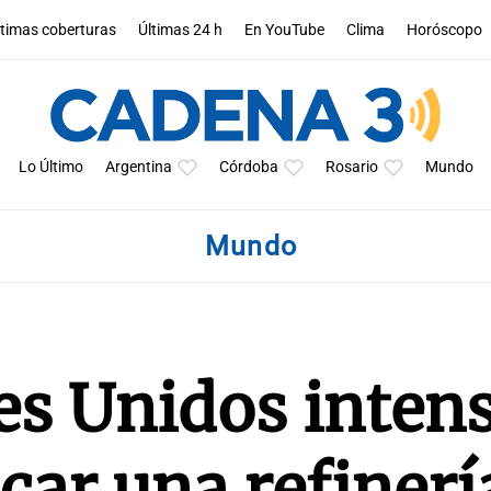
ltimas coberturas
Últimas 24 h
En YouTube
Clima
Horóscopo
Lo Último
Argentina
Córdoba
Rosario
Mundo
Mundo
s Unidos intens
acar una refinerí