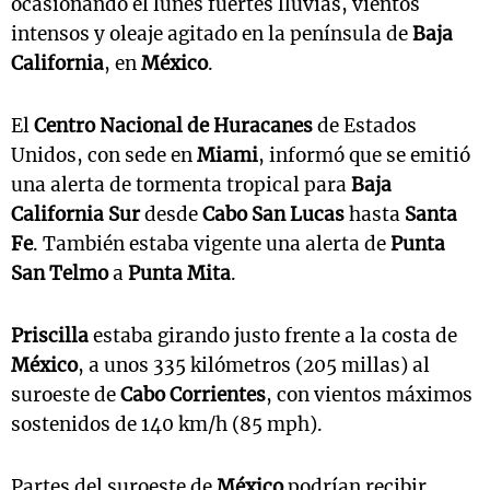
ocasionando el lunes fuertes lluvias, vientos
intensos y oleaje agitado en la península de
Baja
California
, en
México
.
El
Centro Nacional de Huracanes
de Estados
Unidos, con sede en
Miami
, informó que se emitió
una alerta de tormenta tropical para
Baja
California Sur
desde
Cabo San Lucas
hasta
Santa
Fe
. También estaba vigente una alerta de
Punta
San Telmo
a
Punta Mita
.
Priscilla
estaba girando justo frente a la costa de
México
, a unos 335 kilómetros (205 millas) al
suroeste de
Cabo Corrientes
, con vientos máximos
sostenidos de 140 km/h (85 mph).
Partes del suroeste de
México
podrían recibir