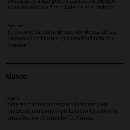
Rescataron a 146 perros hacinados durante
actividades para toda la familia
allanamientos a dos criaderos en Córdoba
Panorama Federal
Episodios
Básquet
Audio.
Villa María presenta nuevos
Se conoció la causa de muerte de una de las
edificios y una casa del estudiante para
promesas de la NBA: qué reveló el informe
jóvenes de la región
forense
Panorama Federal
Episodios
Audio.
Preparativos finales para la gran
exposición en la sociedad rural de
Bulaya este sábado
Mundo
Panorama Federal
Episodios
Audio.
Denuncias por represión en el
Mundo
Congreso y evacuación por derrame de
Líderes iraníes apuestan a la victoria en
oxígeno en Montecastro
medio de tensiones con Estados Unidos y la
Panorama Federal
situación en el estrecho de Ormuz
Episodios