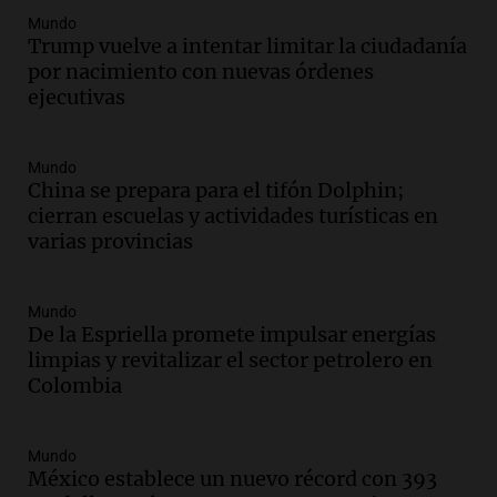
Audio.
Río Gallegos reporta frío extremo
Mundo
y llega avión para escuelas de la décima
Trump vuelve a intentar limitar la ciudadanía
brigada aérea
por nacimiento con nuevas órdenes
Panorama Federal
ejecutivas
Episodios
Audio.
La justicia reconoce al COVID
como enfermedad laboral tras la muerte
Mundo
China se prepara para el tifón Dolphin;
de un docente
cierran escuelas y actividades turísticas en
Panorama Federal
varias provincias
Episodios
Audio.
Aumento de tarifas de luz en San
Luis a partir de agosto por nueva
Mundo
regulación de la energía
De la Espriella promete impulsar energías
Panorama Federal
limpias y revitalizar el sector petrolero en
Episodios
Colombia
Audio.
Gabriela Irrazábal: “Un 35,5% de
la población del país fue a templos a
buscar ayuda el último año”
Mundo
México establece un nuevo récord con 393
La Argentina, hoy