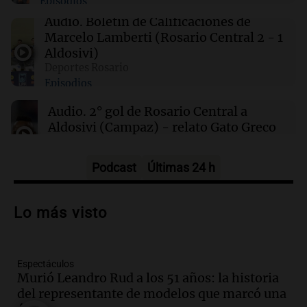
Episodios
00:27
Clima
Clima en Tucumán: cómo estará el tiempo
Audio.
Boletín de Calificaciones de
este sábado 8 de agosto
Marcelo Lamberti (Rosario Central 2 - 1
Aldosivi)
Deportes Rosario
00:21
Clima
Episodios
Clima en Mendoza: cómo estará el tiempo
este sábado 8 de agosto
Audio.
2° gol de Rosario Central a
Aldosivi (Campaz) - relato Gato Greco
Deportes Rosario
Episodios
Podcast
Últimas 24 h
Audio.
Nuevo desarrollo urbano y casa
del estudiante impulsan el crecimiento
Lo más visto
en Villa María
Panorama Federal
Episodios
Espectáculos
Audio.
La gran exposición de la rural de
Murió Leandro Rud a los 51 años: la historia
la Bulaya abrirá sus puertas mañana con
del representante de modelos que marcó una
diversas actividades y sorpresas