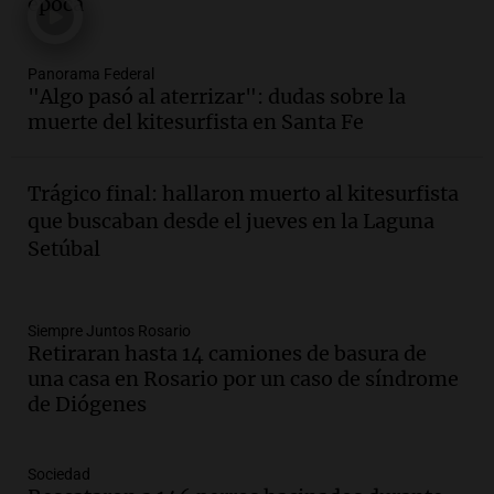
época
Panorama Federal
Episodios
Audio.
Villa María presenta nuevos
Panorama Federal
edificios y proyecta una casa del
"Algo pasó al aterrizar": dudas sobre la
estudiante con 48 municipios
muerte del kitesurfista en Santa Fe
involucrados
Panorama Federal
Episodios
Trágico final: hallaron muerto al kitesurfista
Audio.
1° gol de Rosario Central a
que buscaban desde el jueves en la Laguna
Aldosivi (Zalazar en contra) - relato
Setúbal
Gato Greco
Deportes Rosario
Episodios
Audio.
Recomendaciones de vino
Siempre Juntos Rosario
Retiraran hasta 14 camiones de basura de
bonarda para disfrutar el fin de semana
una casa en Rosario por un caso de síndrome
en Mendoza
de Diógenes
Panorama Federal
Episodios
Audio.
Mañana inicia la gran exposición
Sociedad
en la Sociedad Rural de Bulaya con