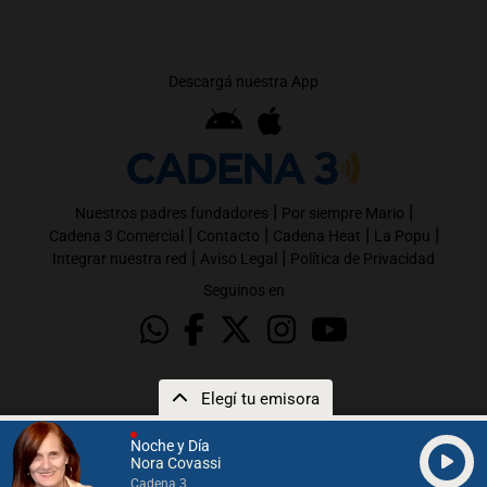
Descargá nuestra App
|
|
Nuestros padres fundadores
Por siempre Mario
|
|
|
|
Cadena 3 Comercial
Contacto
Cadena Heat
La Popu
|
|
Integrar nuestra red
Aviso Legal
Política de Privacidad
Seguinos en
Elegí tu emisora
Noche y Día
Nora Covassi
Cadena 3