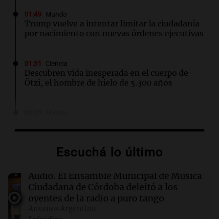
01:49
Mundo
Trump vuelve a intentar limitar la ciudadanía
por nacimiento con nuevas órdenes ejecutivas
01:31
Ciencia
Descubren vida inesperada en el cuerpo de
Ötzi, el hombre de hielo de 5.300 años
00:55
Mundo
China se prepara para el tifón Dolphin; cierran
escuelas y actividades turísticas en varias
provincias
Escuchá lo último
00:32
Clima
Audio.
El Ensamble Municipal de Música
Clima en Salta: cómo estará el tiempo este
Ciudadana de Córdoba deleitó a los
sábado 8 de agosto
oyentes de la radio a puro tango
Amamos Argentina