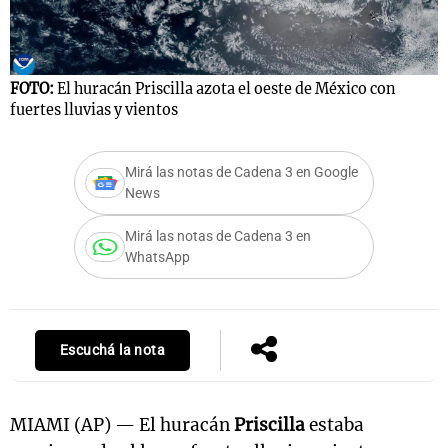
Notas
FOTO:
El huracán Priscilla azota el oeste de México con
s
Notas
fuertes lluvias y vientos
La Sole en
ial
Mundial 2026
Cadena 3
Mirá las notas de Cadena 3 en Google
News
Mirá las notas de Cadena 3 en
WhatsApp
Escuchá la nota
MIAMI (AP) — El huracán
Priscilla
estaba