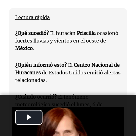
Lectura rápida
¿Qué sucedió?
El huracán
Priscilla
ocasionó
fuertes lluvias y vientos en el oeste de
México
.
¿Quién informó esto?
El
Centro Nacional de
Huracanes
de Estados Unidos emitió alertas
relacionadas.
¿Cuándo ocurrió?
El fenómeno
meteorológico sucedió el lunes, 6 de
octubre de 2025.
Play
¿Dónde se localiza?
Las alertas se dieron
Video