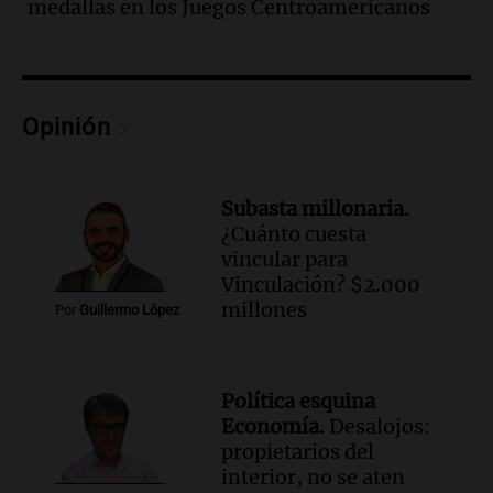
medallas en los Juegos Centroamericanos
Episodios
Audio.
"Algo pasó al aterrizar": dudas
sobre la muerte del kitesurfista en
Santa Fe.
Noticias Rosario
Opinión
Episodios
Audio.
José Roccuzzo, cortes de carne y
compras de Antonella: bromas en
Subasta millonaria.
Rosario.
¿Cuánto cuesta
Ahora país
vincular para
Episodios
Vinculación? $2.000
Audio.
José Roccuzzo, cortes de carne y
millones
Por
Guillermo López
compras de Antonella: bromas en
Rosario.
Viva la Radio Rosario
Política esquina
Episodios
Economía.
Desalojos:
Audio.
Luciano Cáceres llega a Córdoba a
propietarios del
presentar “Paraíso”, una obra que
interior, no se aten
cuestiona certezas masculinas