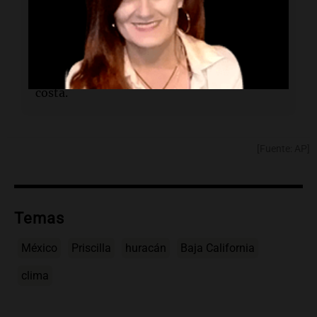
para
Baja California Sur
, incluyendo
Cabo
San Lucas
.
¿Cómo afecta a la población?
Hay riesgos de
inundación y marejadas peligrosas en la
costa.
[Fuente: AP]
Temas
México
Priscilla
huracán
Baja California
clima