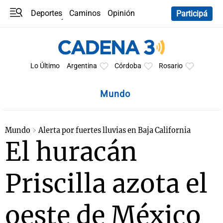
Deportes
Caminos
Opinión
Participá
Programas
Últimas coberturas
Últimas 24 h
En YouTube
Clima
Horóscopo
Lo Último
Argentina
Córdoba
Rosario
Mundo
Mundo
Alerta por fuertes lluvias en Baja California
El huracán
Priscilla azota el
oeste de México