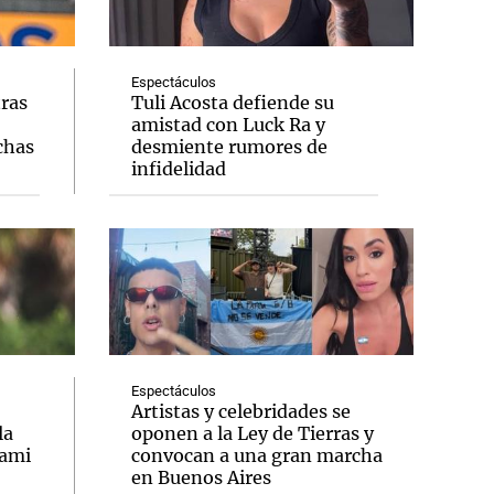
Espectáculos
tras
Tuli Acosta defiende su
amistad con Luck Ra y
Notas
chas
desmiente rumores de
tas
Notas
infidelidad
Venezuela de
 Groenlandia
Comprometidos
Madur
Espectáculos
Artistas y celebridades se
la
oponen a la Ley de Tierras y
iami
convocan a una gran marcha
en Buenos Aires