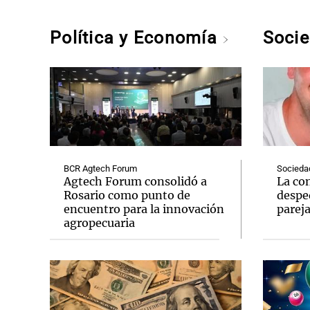
Política y Economía
Soci
BCR Agtech Forum
Socieda
Agtech Forum consolidó a
La co
Rosario como punto de
desped
encuentro para la innovación
parej
agropecuaria