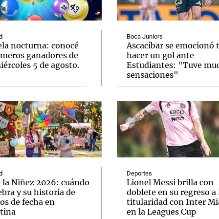
d
Boca Juniors
ela nocturna: conocé
Ascacíbar se emocionó 
úmeros ganadores de
hacer un gol ante
ércoles 5 de agosto.
Estudiantes: "Tuve mu
Notas
Notas
No
sensaciones"
e en Cadena 3
El huracán de Arequito
Cadena 3 en
d
Deportes
e la Niñez 2026: cuándo
Lionel Messi brilla con
ebra y su historia de
doblete en su regreso a 
os de fecha en
titularidad con Inter M
tina
en la Leagues Cup