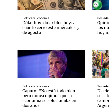
Política y Economía
Socieda
Dólar hoy, dólar blue hoy: a
Quini
cuánto cerró este miércoles 5
los n
de agosto
hoy mi
Notas
Notas
Editorial
Mundial 2026
La Sol
Política y Economía
Socieda
Caputo: "No está todo bien,
Día d
pero nunca dijimos que la
se cel
economía se solucionaba en
cambi
dos años"
Argen