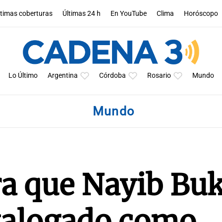
ltimas coberturas
Últimas 24 h
En YouTube
Clima
Horóscopo
Lo Último
Argentina
Córdoba
Rosario
Mundo
Mundo
a que Nayib Buk
atalogado como