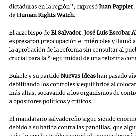
dictaduras en la región”, expresó
Juan Pappier
,
de
Human Rights Watch
.
El arzobispo de
El Salvador
,
José Luis Escobar A
expresaron preocupación el miércoles y llamó a 
la aprobación de la reforma sin consultar al pue
crucial para la “legitimidad de una reforma con
Bukele y su partido
Nuevas Ideas
han pasado año
debilitando los controles y equilibrios al colocar
más altas, socavando a los organismos de contr
a opositores políticos y críticos.
El mandatario salvadoreño sigue siendo enorm
debido a su batida contra las pandillas, que alg
país, lo que ha traído seguridad, aunque los crí