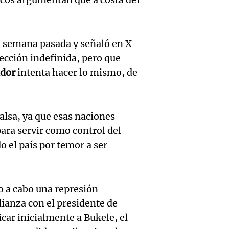
Audio.
(Zalaz
involu
Recom
contra
Audio.
Panorama F
a semana pasada y señaló en X
de vin
relato
Episodios
inicia 
cción indefinida, pero que
para di
Greco
ador
intenta hacer lo mismo, de
exposi
fin de
Deportes Ro
la Soc
Episodios
Audio.
Mendo
Rural 
alsa, ya que esas naciones
María 
Panorama F
ara servir como control del
Bulaya
Episodios
o el país por temor a ser
nuevo
activi
Audio.
edific
para t
Prepar
casa d
o a cabo una represión
famili
lianza con el presidente de
finales
estudi
icar inicialmente a Bukele, el
Panorama F