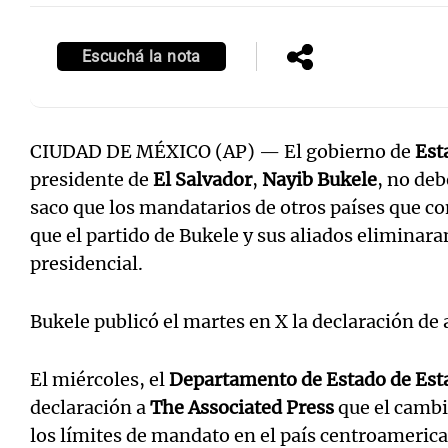
Escuchá la nota
Notas
Notas
CIUDAD DE MÉXICO (AP) — El gobierno de
Est
Editorial
Mundial 2026
La Sol
presidente de
El Salvador
,
Nayib Bukele
, no deb
saco que los mandatarios de otros países que co
que el partido de Bukele y sus aliados eliminar
presidencial.
Bukele publicó el martes en X la declaración de
El miércoles, el
Departamento de Estado de Est
declaración a
The Associated Press
que el cambi
los límites de mandato en el país centroamerica