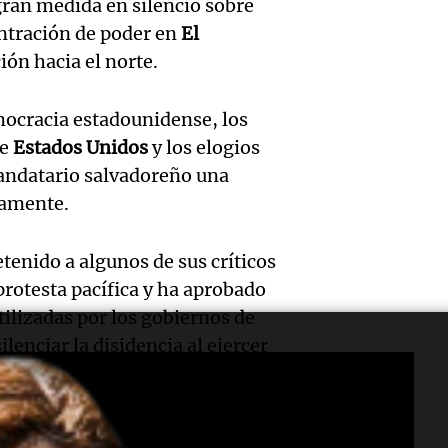
Audio.
gran
para j
an medida en silencio sobre
Episodios
ntración de poder en
El
Denunc
exposi
de la 
ión hacia el norte.
repres
la soc
Panorama F
Episodios
Audio.
Congr
ocracia estadounidense, los
rural 
de
Estados Unidos
y los elogios
Galleg
evacua
este s
mandatario salvadoreño una
report
derra
damente.
Panorama F
Episodios
Audio.
extre
oxígen
tenido a algunos de sus críticos
justici
llega 
Monte
rotesta pacífica y ha aprobado
tilizadas por los gobiernos de
recono
para e
Panorama F
Audio.
ilenciar la disidencia al ejercer
Episodios
COVID
de la 
financiamiento extranjero.
Aumen
enfer
brigad
tarifas
adémicos, periodistas y
Panorama F