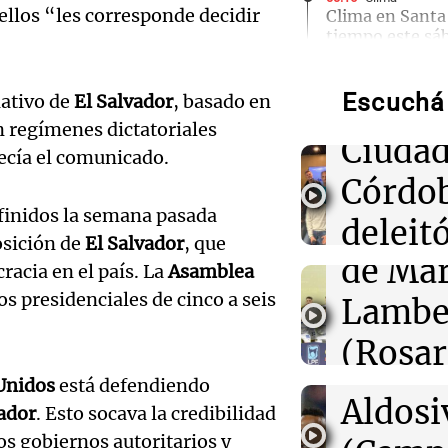
llos “les corresponde decidir
Clima en Santa 
Ensam
tiempo este sá
Munici
00:11
Clima
Escuchá 
ativo de
El Salvador
, basado en
Músic
Clima en Rosari
tiempo este sá
n regímenes dictatoriales
Audio.
Ciudad
decía el comunicado.
de
00:08
Córdo
La Cadena del
Independiente 
finidos la semana pasada
de local a Estu
Califi
deleitó
Cuarto y escala
osición de
El Salvador
, que
zona
de Mar
oyente
racia en el país. La
Asamblea
Audio.
 presidenciales de cinco a seis
Lambe
radio 
00:05
Clima
de Ros
Clima en CABA:
(Rosar
tango
tiempo este sá
Centra
Unidos
está defendiendo
Central
Amamos Arg
Audio.
Aldosi
Episodios
ador
. Esto socava la credibilidad
Aldosi
os gobiernos autoritarios y