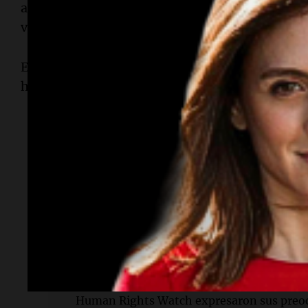
abogados han huido de
El Salvador
en los últim
vieron obligados a elegir entre el exilio o la pris
Esta historia fue traducida del inglés por un edi
herramienta de inteligencia artificial generativ
Lectura rápida
¿Qué declaró el gobierno estadounidense s
gobierno de Estados Unidos afirmó que no
dictador.
¿Quiénes expresaron preocupación sobre l
Salvador? El arzobispo José Luis Escobar Al
Human Rights Watch expresaron sus preo