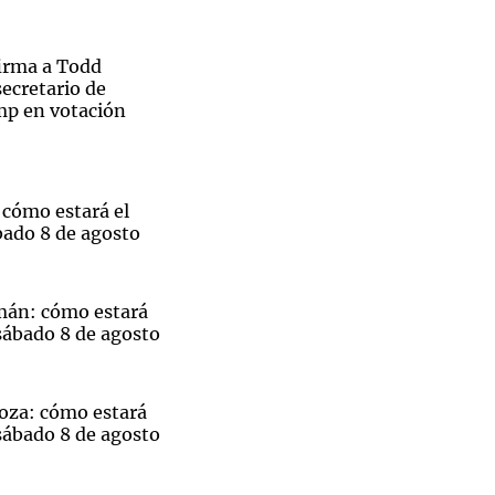
irma a Todd
ecretario de
ump en votación
Notas
tas
Notas
Venezuela de
 Groenlandia
Comprometidos
Madur
 cómo estará el
bado 8 de agosto
mán: cómo estará
sábado 8 de agosto
oza: cómo estará
sábado 8 de agosto
El