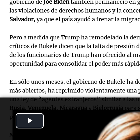
gobierno de
Joe Biden
también permaneció en gr
las violaciones de derechos humanos y la conce
Salvador
, ya que el país ayudó a frenar la migrac
Pero a medida que Trump ha remodelado la dem
críticos de Bukele dicen que la falta de presión 
de los funcionarios de Trump han ofrecido al 
oportunidad para consolidar el poder más rápi
En sólo unos meses, el gobierno de Bukele ha de
más abiertos, ha reprimido violentamente una p
una ley de “agentes extranjeros” similar a las u
Rusia
,
Venezuela
,
Nicaragua
y
Bielorrusia
para s
presión sobre organizaciones que dependen de 
Play
Video
Más de 100
activistas de derechos humanos
, ac