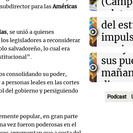
desarr
(Camp
Deportes Ro
 subdirector para las
Américas
Audio.
urbano
relato
Episodios
exposi
del es
Greco
las
, se unió a quienes
la rura
impuls
Deportes Ro
los legisladores a reconsiderar
Episodios
Audio.
Bulaya
crecim
blo salvadoreño, lo cual era
stitucional”.
María 
sus pu
Villa 
nuevo
mañan
Panorama F
s consolidando su poder,
Episodios
edifici
divers
 a personas leales en las cortes
Audio.
ol del gobierno y persiguiendo
proyec
activi
Podcast
Rosari
casa d
sorpre
Centra
emente popular, en gran parte
estudi
Panorama F
Aldosi
una vez fueron poderosas en el
Episodios
48 mun
ticos argumentan que a costa del