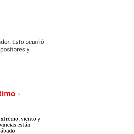
dor. Esto ocurrió
opositores y
ltimo
 extremo, viento y
vincias están
 sábado