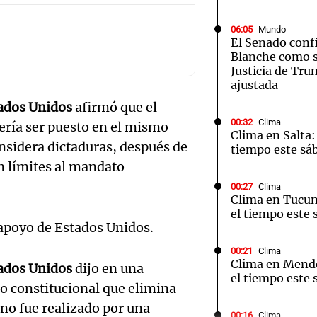
06:05
Mundo
El Senado conf
Blanche como s
Justicia de Tr
ajustada
Notas
Notas
No
ados Unidos
afirmó que el
00:32
Clima
e en Cadena 3
El huracán de Arequito
Cadena 3 en
ería ser puesto en el mismo
Clima en Salta:
nsidera dictaduras, después de
tiempo este sá
an límites al mandato
00:27
Clima
Clima en Tucu
el tiempo este 
 apoyo de Estados Unidos.
00:21
Clima
Clima en Mend
ados Unidos
dijo en una
el tiempo este 
o constitucional que elimina
Audio.
no fue realizado por una
00:16
Clima