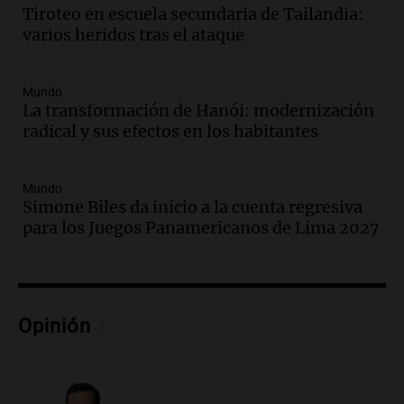
Tiroteo en escuela secundaria de Tailandia:
sobre los parques educativos
varios heridos tras el ataque
Amamos Argentina
Episodios
Audio.
Meteorólogo alertó que El Niño
Mundo
traerá más lluvias y eventos extremos
La transformación de Hanói: modernización
durante la primavera
radical y sus efectos en los habitantes
Informados al regreso
Episodios
Mundo
Audio.
Córdoba sigue trabajando para
Simone Biles da inicio a la cuenta regresiva
restablecer el servicio de electricidad
para los Juegos Panamericanos de Lima 2027
tras fuertes vientos
Panorama Federal
Episodios
Audio.
Según una encuesta, el 80% de
los empresarios del país cree que la
Opinión
economía mejorará el próximo año
Amamos Argentina
Episodios