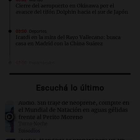
Cierre del aeropuerto en Okinawa por el
avance del tifón Dolphin hacia el sur de Japón
03:00
Deportes
Icardi en la mira del Rayo Vallecano: busca
casa en Madrid con la China Suárez
03:00
Espectáculos
El Rayo Vallecano busca fichar a Icardi y la
China Suárez se muda a Madrid
Escuchá lo último
02:04
Tecnología
Descuentos de hasta $400 en entradas para
Audio.
Sin traje de neoprene, compite en
TechCrunch Disrupt 2026 hasta mañana
el Mundial de Natación en aguas gélidas
frente al Perito Moreno
Turno Noche
02:03
Tecnología
Episodios
Vogue World se trasladará a San Francisco: un
guiño a la fusión entre tecnología y moda