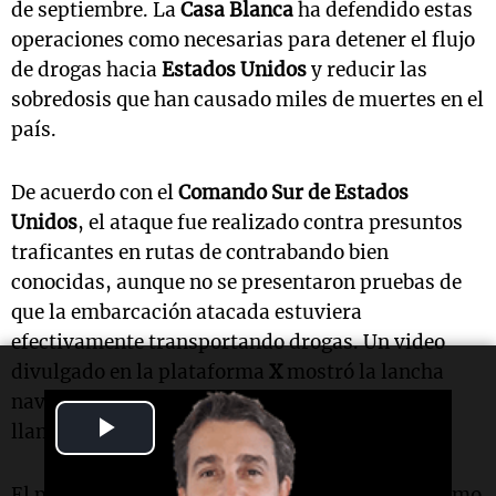
de septiembre. La
Casa Blanca
ha defendido estas
operaciones como necesarias para detener el flujo
de drogas hacia
Estados Unidos
y reducir las
sobredosis que han causado miles de muertes en el
país.
De acuerdo con el
Comando Sur de Estados
Unidos
, el ataque fue realizado contra presuntos
traficantes en rutas de contrabando bien
conocidas, aunque no se presentaron pruebas de
que la embarcación atacada estuviera
efectivamente transportando drogas. Un video
divulgado en la plataforma
X
mostró la lancha
navegando rápidamente antes de estallar en
Play
llamas.
Video
El presidente
Trump
ha descrito la situación como