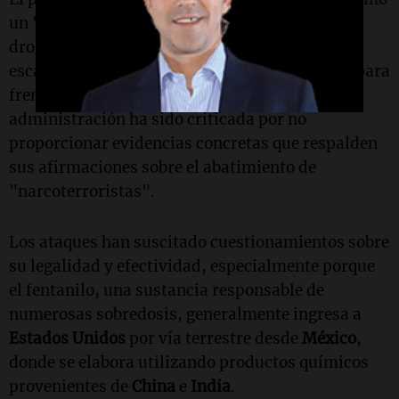
un "conflicto armado" contra los cárteles de
drogas latinoamericanos, justificando así la
escalada de ataques como una medida crucial para
frenar el tráfico de drogas. Sin embargo, su
administración ha sido criticada por no
proporcionar evidencias concretas que respalden
sus afirmaciones sobre el abatimiento de
"narcoterroristas".
Los ataques han suscitado cuestionamientos sobre
su legalidad y efectividad, especialmente porque
el fentanilo, una sustancia responsable de
numerosas sobredosis, generalmente ingresa a
Estados Unidos
por vía terrestre desde
México
,
donde se elabora utilizando productos químicos
provenientes de
China
e
India
.