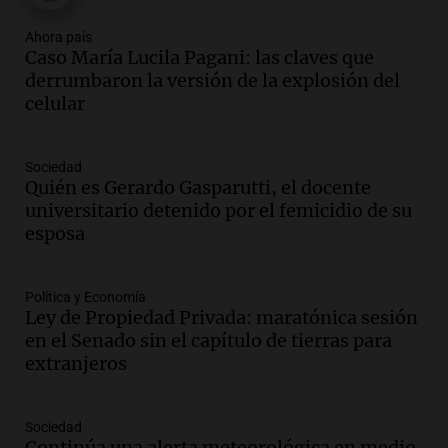
Episodios
Ahora país
Audio.
El "Mono" de Kapanga
Caso María Lucila Pagani: las claves que
adelantó su show en Rosario.
derrumbaron la versión de la explosión del
Viva la Radio Rosario
celular
Episodios
Audio.
Condenan a tres años de prisión
Sociedad
en suspenso a hombre por simular robo
Quién es Gerardo Gasparutti, el docente
de recaudación en San Luis
universitario detenido por el femicidio de su
Panorama Federal
esposa
Episodios
Audio.
Medicina reproductiva, entre la
ayuda por problemas de fertilidad y la
Política y Economía
Ley de Propiedad Privada: maratónica sesión
ostentación de millonarios
en el Senado sin el capítulo de tierras para
Amamos Argentina
extranjeros
Episodios
Audio.
El juicio contra Oscar González
avanza con testimonios clave sobre el
Sociedad
accidente en Villa Dolores
Continúa una alerta meteorológica en medio