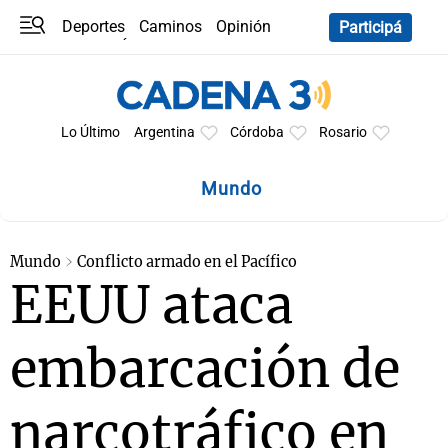
Deportes
Caminos
Opinión
Participá
Programas
Últimas coberturas
Últimas 24 h
En YouTube
Clima
Horóscopo
Lo Último
Argentina
Córdoba
Rosario
Mundo
Mundo
Conflicto armado en el Pacífico
EEUU ataca
embarcación de
narcotráfico en