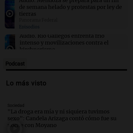
Audio.
Mendoza se prepara para un fin
de semana helado y protestas por ley de
tierras
01:59
Mundo
Panorama Federal
Laura Galván brilla en los Centroamericanos y
Episodios
México establece nuevo récord de oros
Audio.
Río Gallegos enfrenta frío
intenso y movilizaciones contra el
kirchnerismo
Panorama Federal
Episodios
Podcast
Audio.
Debate en el Senado sobre
propiedad privada y cuestionamientos a
Lo más visto
la soberanía digital en Argentina
Panorama Federal
Episodios
Sociedad
Audio.
Mendoza se prepara para un fin
"La droga era mía y ni siquiera tuvimos
de semana helado y ciudadanos
sexo": Candela Arizaga contó cómo fue su
marchan contra reforma de tierras
noche con Moyano
Panorama Federal