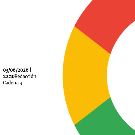
Notas
s
Notas
La Sole en
ial
Mundial 2026
Cadena 3
03/06/2026 |
22:10
Redacción
Cadena 3