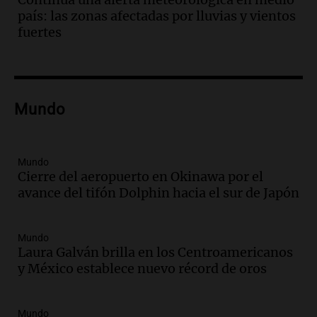
Panorama Federal
país: las zonas afectadas por lluvias y vientos
Episodios
fuertes
Audio.
El teatro Real da la bienvenida a
la temporada Rock Real con bandas
tributo todos los jueves
Panorama Federal
Mundo
Episodios
Audio.
Nicolás Marotta, el cordobés de
Recoleta: “Enfrentar a Boca, sea donde
sea, va a ser lindo”
Mundo
Cierre del aeropuerto en Okinawa por el
La Cadena del Gol
avance del tifón Dolphin hacia el sur de Japón
Episodios
Audio.
Débora Blanca, psicóloga experta
en ludopatía: “Tener el casino en la
Mundo
mano es muy peligroso”
Laura Galván brilla en los Centroamericanos
La Argentina, hoy
y México establece nuevo récord de oros
Episodios
Audio.
Docentes italianos visitaron la
Mundo
ciudad de Córdoba para interiorizarse