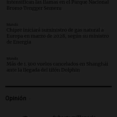
intensifican las llamas en el Parque Nacional
Jorge Messi en una entrevista con Rony
Bromo Tengger Semeru
Vargas en 2007
Una mañana para todos
Episodios
Mundo
Audio.
El abuelo de Agostina Vega, tras
Chipre iniciará suministro de gas natural a
las nuevas detenciones: "En esa casa
Europa en marzo de 2028, según su ministro
todos tenían algo que ver"
de Energía
Una mañana para todos
Episodios
Mundo
Audio.
Una nutricionista derribó el mito
Más de 1.300 vuelos cancelados en Shanghái
del desayuno ideal: qué alimentos
ante la llegada del tifón Dolphin
conviene priorizar
Una mañana para todos
Episodios
Audio.
Murió Jorge Messi
Opinión
Una mañana para todos
Episodios