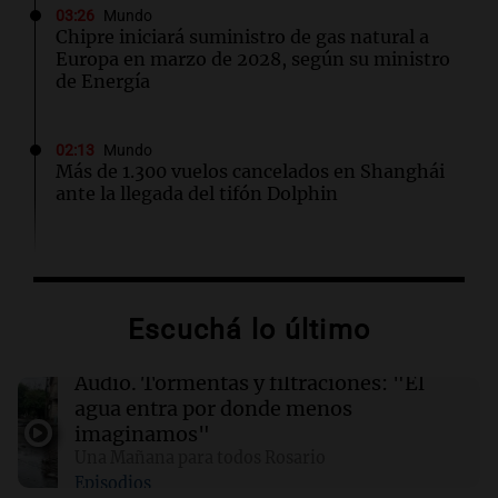
03:26
Mundo
Chipre iniciará suministro de gas natural a
Europa en marzo de 2028, según su ministro
de Energía
02:13
Mundo
Más de 1.300 vuelos cancelados en Shanghái
ante la llegada del tifón Dolphin
02:03
Tecnología
Airbnb acelera el lanzamiento de funciones
gracias a la inteligencia artificial en su
Escuchá lo último
búsqueda
Audio.
Tormentas y filtraciones: "El
01:49
Mundo
agua entra por donde menos
El Pentágono solicita a la industria de defensa
imaginamos"
un aumento en la producción de armas
Una Mañana para todos Rosario
Episodios