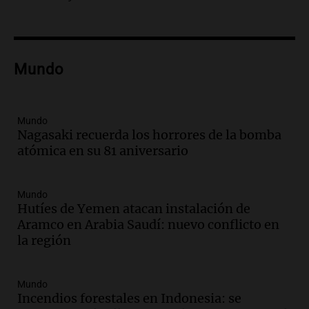
hacerle preguntas y nunca regresó"
Una mañana para todos
Episodios
Audio.
Voluntarios limpiaron 9.000
Mundo
metros del río Suquía y retiraron hasta
800 kilos de basura por jornada
Una mañana para todos
Episodios
Mundo
Nagasaki recuerda los horrores de la bomba
Audio.
La historia de la servilleta que
atómica en su 81 aniversario
firmó Jorge Messi para el primer
contrato de Leo con Barcelona
Una mañana para todos
Mundo
Episodios
Hutíes de Yemen atacan instalación de
Aramco en Arabia Saudí: nuevo conflicto en
Audio.
Joan Gaspart: "Sin Jorge, no sé si
la región
Messi hubiera llegado adonde llegó"
Una mañana para todos
Episodios
Mundo
Incendios forestales en Indonesia: se
Audio.
El orgullo y el sueño argentino de