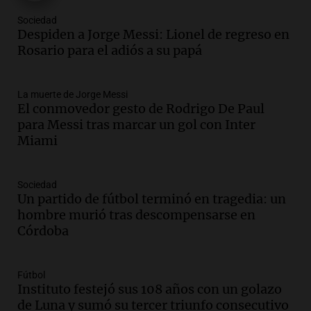
Episodios
Sociedad
Audio.
Messi llegará esta noche a
Despiden a Jorge Messi: Lionel de regreso en
Rosario para acompañar a su familia
Rosario para el adiós a su papá
tras la muerte de su papá
Una mañana para todos
La muerte de Jorge Messi
Episodios
El conmovedor gesto de Rodrigo De Paul
Audio.
Ley de Propiedad Privada: el revés
para Messi tras marcar un gol con Inter
en el Congreso expuso una debilidad
Miami
comunicacional del Gobierno
Una mañana para todos
Episodios
Sociedad
Un partido de fútbol terminó en tragedia: un
Audio.
Casabindo se prepara para una
hombre murió tras descompensarse en
celebración única: 30.000 turistas y el
Córdoba
tradicional Toreo de la Vincha
Una mañana para todos
Episodios
Fútbol
Audio.
Borges, abogada de Pourrain:
Instituto festejó sus 108 años con un golazo
"Tres hombres se lo llevaron para
de Luna y sumó su tercer triunfo consecutivo