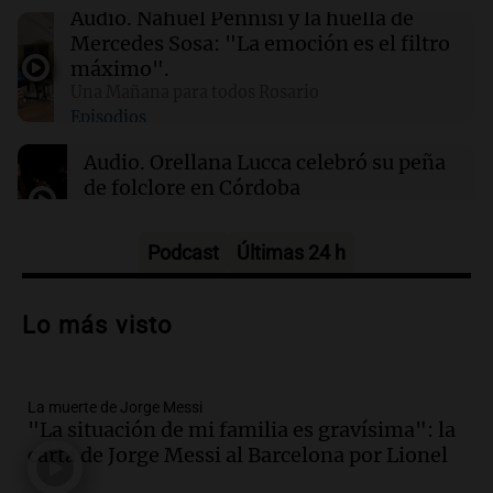
01:31
Ciencia
Audio.
Nahuel Pennisi y la huella de
Reducir alimentos dulces no disminuye
Mercedes Sosa: "La emoción es el filtro
antojos ni mejora la salud, según estudio
máximo".
Una Mañana para todos Rosario
Episodios
01:29
Mundo
El lago Mead alcanza su nivel más bajo en 90
Audio.
Orellana Lucca celebró su peña
años, evidenciando la crisis hídrica en EE.UU.
de folclore en Córdoba
Tarde y Media
Episodios
Podcast
Últimas 24 h
Audio.
Trágico accidente en Mendoza:
un muerto y varios heridos tras caída de
Lo más visto
vehículos desde un puente
Panorama Federal
Episodios
La muerte de Jorge Messi
Audio.
Tragedia en Mendoza: un muerto
"La situación de mi familia es gravísima": la
y cinco heridos tras caer dos autos desde
carta de Jorge Messi al Barcelona por Lionel
un puente
Una mañana para todos