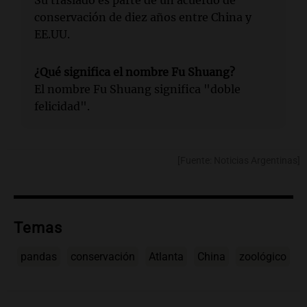
Su traslado es parte de un acuerdo de
conservación de diez años entre China y
EE.UU.
¿Qué significa el nombre Fu Shuang?
El nombre Fu Shuang significa "doble
felicidad".
[Fuente: Noticias Argentinas]
Temas
pandas
conservación
Atlanta
China
zoológico