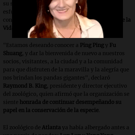
su satisfacción y honor por continuar con los
esfuerzos de preservación e investigación junto
con la
Asociación China para la Conservación de la
Vida Silvestre
.
"Estamos deseando conocer a
Ping Ping
y
Fu
Shuang
, y dar la bienvenida de nuevo a nuestros
socios, visitantes, a la ciudad y a la comunidad
para que disfruten de la maravilla y la alegría que
nos brindan los pandas gigantes", declaró
Raymond B. King
, presidente y director ejecutivo
del zoológico, quien afirmó que la organización se
siente
honrada de continuar desempeñando su
papel en la conservación de la especie
.
El zoológico de
Atlanta
ya había albergado antes a