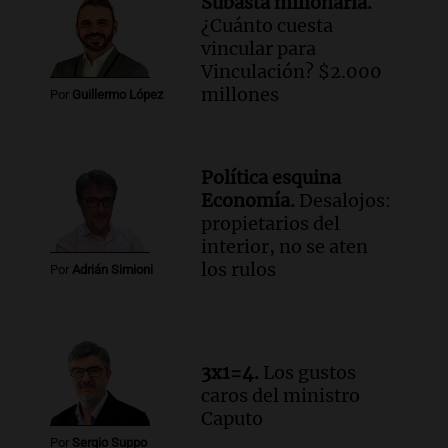
Subasta millonaria.
Audio.
Mateo, a los 25 años, lucha
¿Cuánto cuesta
contra el tiempo: necesita un trasplante
vincular para
para poder seguir viviend
Vinculación? $2.000
Una mañana para todos
millones
Por
Guillermo López
Episodios
Audio.
Estiman que la inflación nacional
de julio será menor al 2,9% registrado
Política esquina
en CABA
Economía.
Desalojos:
Una mañana para todos
propietarios del
Episodios
interior, no se aten
Audio.
Altas Cumbres: rescataron a una
los rulos
Por
Adrián Simioni
cabra que llevaba ocho días atrapada en
un precipicio
Una mañana para todos
Episodios
3x1=4.
Los gustos
Audio.
Chile planteó mejorar la
caros del ministro
conectividad fronteriza, aérea y digital
Caputo
con Jujuy
Por
Sergio Suppo