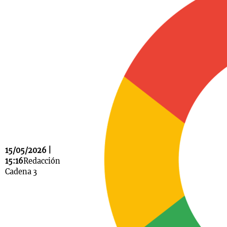
Notas
s
Notas
La Sole en
ial
Mundial 2026
Cadena 3
15/05/2026 |
15:16
Redacción
Cadena 3