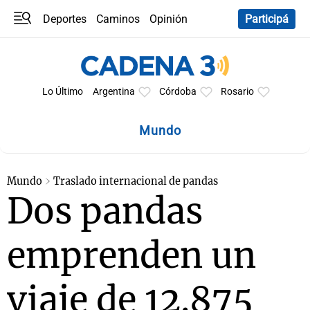
Deportes
Caminos
Opinión
Participá
Programas
Últimas coberturas
Últimas 24 h
En YouTube
Clima
Horóscopo
Lo Último
Argentina
Córdoba
Rosario
Mundo
Mundo
Traslado internacional de pandas
Dos pandas
emprenden un
viaje de 12.875