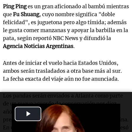
Ping Ping
es un gran aficionado al bambú mientras
que
Fu Shuang
, cuyo nombre significa "doble
felicidad", es juguetona pero algo tímida; además
le gusta comer manzanas y apoyar la barbilla en la
pata, según reportó NBC News y difundió la
Agencia Noticias Argentinas
.
Antes de iniciar el vuelo hacia Estados Unidos,
ambos serán trasladados a otra base más al sur.
La fecha exacta del viaje aún no fue anunciada.
Los pandas serán enviados a Atlanta como parte
de un nuevo acuerdo de conservación por diez
años que se anunció antes de la visita del
Play
presidente estadounidense
Donald Trump
a China.
Video
En un comunicado, el zoológico de
Atlanta
expresó