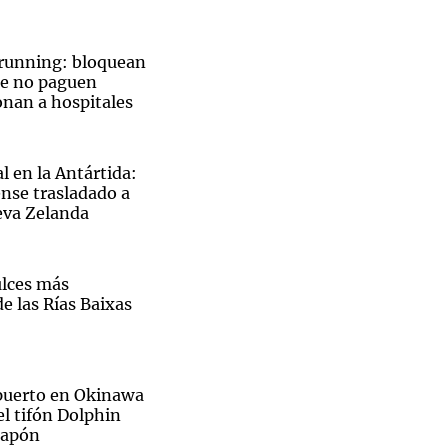
 running: bloquean
ue no paguen
onan a hospitales
Notas
tas
Notas
Venezuela de
l en la Antártida:
 Groenlandia
Comprometidos
Madur
nse trasladado a
eva Zelanda
ulces más
e las Rías Baixas
opuerto en Okinawa
el tifón Dolphin
 Japón