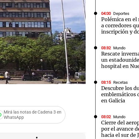
04:00
Deportes
Polémica en el
a corredores q
inscripción y d
Notas
Notas
No
03:32
Mundo
Rescate inverna
e en Cadena 3
El huracán de Arequito
Cadena 3 en
un estadounide
hospital en Nu
03:15
Recetas
Descubre los d
emblemáticos d
en Galicia
Mirá las notas de Cadena 3 en
03:02
Mundo
WhatsApp
Cierre del aer
 Muni de
por el avance d
hacia el sur de