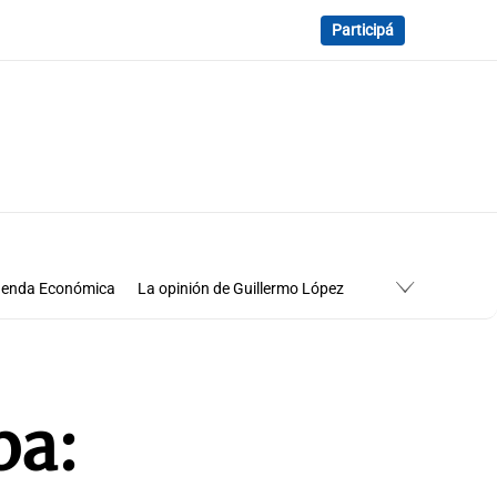
Participá
enda Económica
La opinión de Guillermo López
Economía
Cuadro de situación
ba: