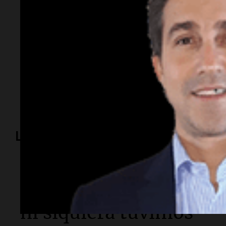
Temas
Córdoba
pasividad anticipada
desigualdad
jubila
Daniel Pazerini
Lo más visto
Sociedad
"La droga era mía y
ni siquiera tuvimos