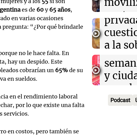
movili
Panorama F
 mujeres y a los
55
si son
propi
Episodios
gentina
es de
60
y
65 años
,
Audio.
contra
privad
ado en varias ocasiones
Mendo
kirch
a pregunta: “¿Por qué brindarle
cuest
prepar
Panorama F
a la s
Episodios
un fin
porque no le hace falta. En
digital
seman
ta, hay un despido. Este
Audio.
Argent
pleados cobrarían un
65%
de su
y ciud
"Mono
iva en sueldos.
Panorama F
Audio.
march
Episodios
Kapan
Conde
ncia en el rendimiento laboral
contra
Podcast
adelan
har, por lo que existe una falta
tres a
de tier
s servicios.
show 
prisió
Panorama F
Audio.
Rosari
Episodios
rro en costos, pero también se
suspen