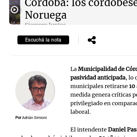
Córdoba: los cordobese
Noruega
Siempre Juntos
Episodios
Escuchá la nota
La
Municipalidad de Cór
pasividad anticipada
, lo
municipales retirarse
10
medida genera críticas po
privilegiado en comparac
laboral.
Por
Adrián Simioni
El intendente
Daniel Pas