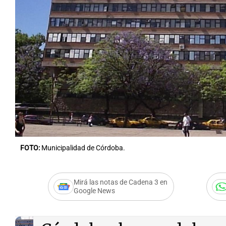
Notas
Notas
Editorial
Mundial 2026
La Sol
FOTO:
Municipalidad de Córdoba.
Mirá las notas de Cadena 3 en
Google News
Audio.
Pasividad en la