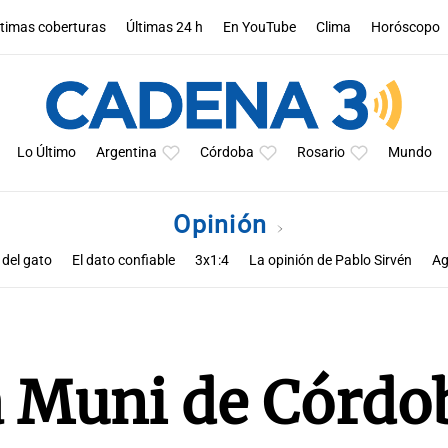
ltimas coberturas
Últimas 24 h
En YouTube
Clima
Horóscopo
Lo Último
Argentina
Córdoba
Rosario
Mundo
Opinión
 del gato
El dato confiable
3x1:4
La opinión de Pablo Sirvén
Ag
s de Zucho
Notas
La opinión de Rodolfo Barili
Política esquina 
a Muni de Córdo