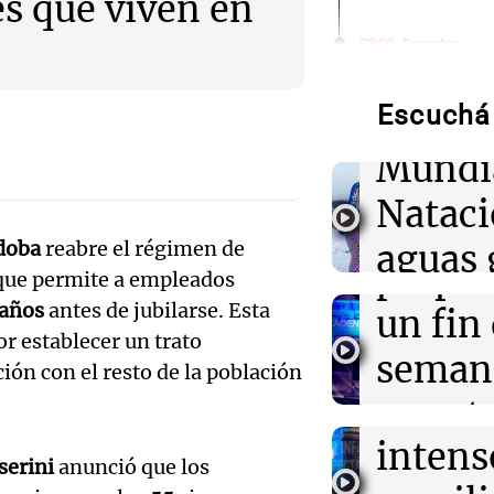
s que viven en
Audio.
03:00
Deportes
Icardi en la mi
de neo
Vallecano: bus
con la China S
Escuchá 
compit
Mundi
03:00
Espectáculos
Audio.
El Rayo Valleca
Nataci
Icardi y la Chi
Mendo
Madrid
doba
reabre el régimen de
aguas 
prepar
 que permite a empleados
02:04
Tecnología
frente 
Descuentos de 
 años
antes de jubilarse. Esta
Audio.
un fin
entradas para
Moren
r establecer un trato
Disrupt 2026 
Galleg
seman
ión con el resto de la población
Turno Noch
enfren
y prot
Episodios
02:03
Tecnología
Audio.
Vogue World se
intens
ley de 
Francisco: un g
el Sen
serini
anunció que los
entre tecnolog