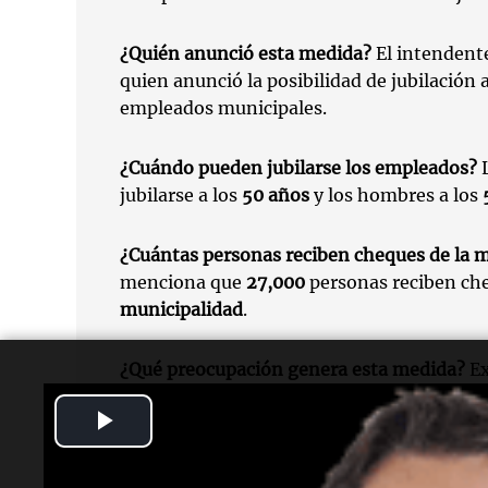
¿Quién anunció esta medida?
El intenden
quien anunció la posibilidad de jubilación 
empleados municipales.
¿Cuándo pueden jubilarse los empleados?
L
jubilarse a los
50 años
y los hombres a los
¿Cuántas personas reciben cheques de la 
menciona que
27,000
personas reciben che
municipalidad
.
¿Qué preocupación genera esta medida?
Ex
los efectos en las finanzas municipales y l
Play
ante la ley.
Video