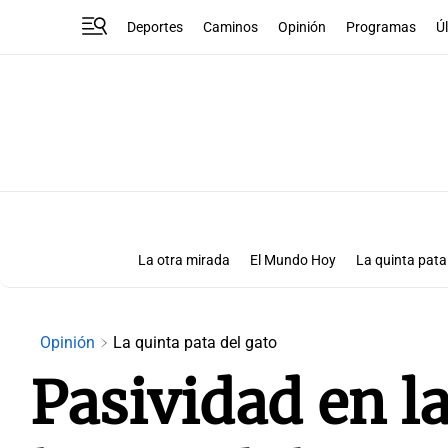
Deportes
Caminos
Opinión
Programas
Ú
La otra mirada
El Mundo Hoy
La quinta pata
Más que números
Las Clave
Opinión
La quinta pata del gato
Pasividad en l