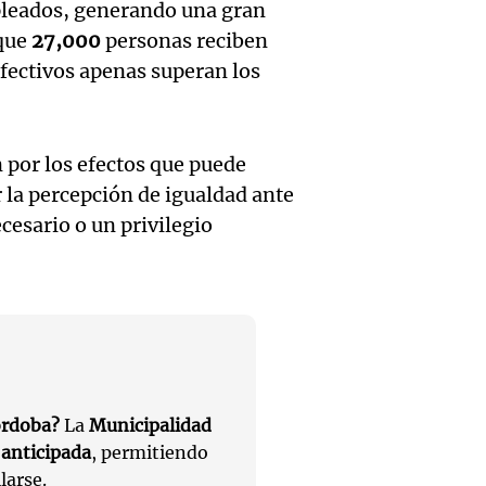
Medic
pleados, generando una gran
Viva la Radi
hombr
Episodios
 que
27,000
personas reciben
reprod
efectivos apenas superan los
simula
Audio.
entre 
de rec
contra
por p
 por los efectos que puede
en San
Gonzá
de fert
 la percepción de igualdad ante
Panorama F
Audio.
ecesario o un privilegio
avanz
la ost
Episodios
teatro
testim
de mil
la bie
clave 
Amamos Arg
Episodios
Audio.
la tem
accide
Marott
Rock R
Villa 
órdoba?
La
Municipalidad
cordob
bandas
Panorama F
 anticipada
, permitiendo
Audio.
Episodios
larse.