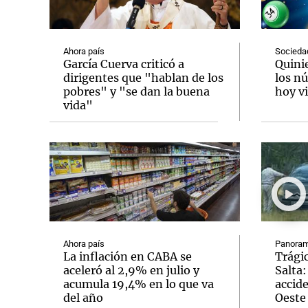
Ahora país
Socieda
García Cuerva criticó a
Quini
dirigentes que "hablan de los
los n
pobres" y "se dan la buena
hoy vi
Notas
Notas
vida"
Editorial
Mundial 2026
La Sol
Ahora país
Panoram
La inflación en CABA se
Trágic
aceleró al 2,9% en julio y
Salta:
acumula 19,4% en lo que va
accid
del año
Oeste