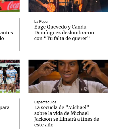
La Popu
Euge Quevedo y Candu
iantes
Domínguez deslumbraron
Notas
do
con “Tu falta de querer”
tas
Notas
Venezuela de
 Groenlandia
Comprometidos
Madur
Espectáculos
para
La secuela de "Michael"
sobre la vida de Michael
Jackson se filmará a fines de
este año