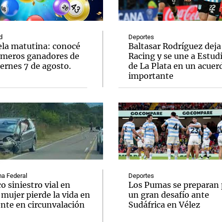
d
Deportes
ela matutina: conocé
Baltasar Rodríguez deja
úmeros ganadores de
Racing y se une a Estud
ernes 7 de agosto.
de La Plata en un acuer
Notas
Notas
No
importante
e en Cadena 3
El huracán de Arequito
Cadena 3 en
a Federal
Deportes
o siniestro vial en
Los Pumas se preparan 
 mujer pierde la vida en
un gran desafío ante
ente en circunvalación
Sudáfrica en Vélez