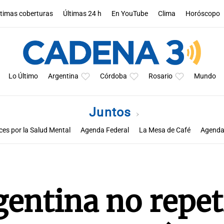
ltimas coberturas
Últimas 24 h
En YouTube
Clima
Horóscopo
Lo Último
Argentina
Córdoba
Rosario
Mundo
Juntos
ces por la Salud Mental
Agenda Federal
La Mesa de Café
Agenda
entina no repet