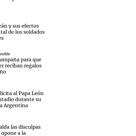
rán y sus efectos
tal de los soldados
Notas
es
tas
Notas
Venezuela de
 Groenlandia
Comprometidos
Madur
osible
campaña para que
r reciban regalos
iño
icita al Papa León
estadio durante su
a a Argentina
lda las disculpas
 opone a la