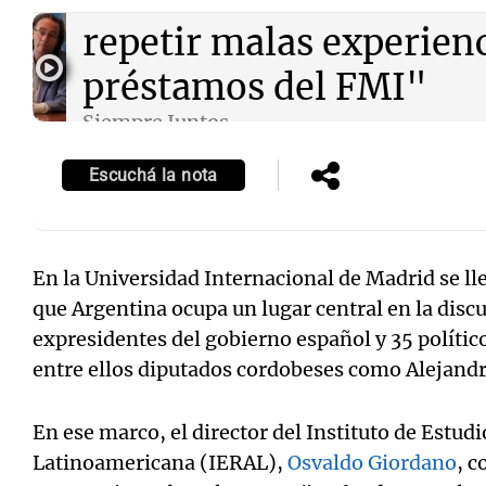
repetir malas experien
préstamos del FMI"
Siempre Juntos
Episodios
Notas
Notas
Escuchá la nota
Editorial
Mundial 2026
La Sol
En la Universidad Internacional de Madrid se ll
que Argentina ocupa un lugar central en la disc
expresidentes del gobierno español y 35 polític
entre ellos diputados cordobeses como Alejandr
En ese marco, el director del Instituto de Estud
Latinoamericana (IERAL),
Osvaldo Giordano
, 