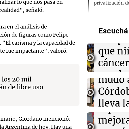
alizar lo que nos pasa en
privatización d
realidad", señaló.
Audio.
14:34
Deportes
Walter Mazzant
Lanza
a en el análisis de
Rosario: "Vamos
Escuchá 
ación de figuras como Felipe
primeros ocho
campa
Audio.
.
"El carisma y la capacidad de
que ni
te fue impactante", valoró.
14:34
Mundo
una be
Las acciones d
cáncer
a pesar de la p
secund
masivas por par
Audio.
regalo
mudó 
los 20 mil
de los
14:28
Política y Eco
día del
án de libre uso
El 80% de los e
Córdob
una mejora eco
ejecut
La Argentin
modera sus exp
lleva l
Episodios
espera
Audio.
bander
14:26
La Argentina P
mejor
minario, Giordano mencionó:
Ganó una beca 
Mazza
univer
se mudó a Córdo
la Argentina de hoy. Hay una