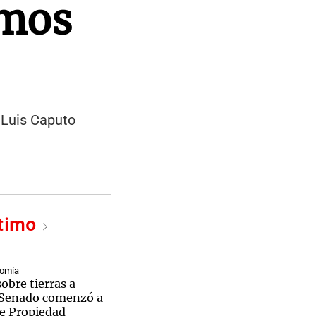
amos
e Luis Caputo
ltimo
nomía
sobre tierras a
l Senado comenzó a
de Propiedad