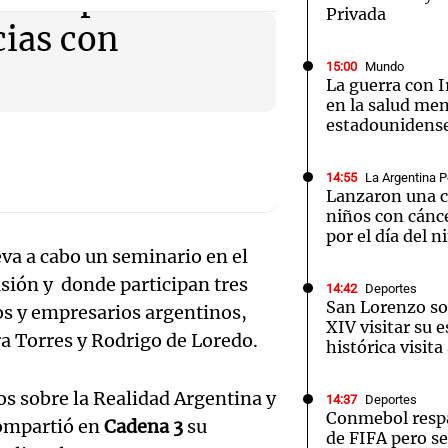
Privada
cias con
15:00
Mundo
La guerra con I
en la salud men
estadounidens
Notas
Notas
No
e en Cadena 3
El huracán de Arequito
Cadena 3 en
14:55
La Argentina P
Lanzaron una 
niños con cánce
por el día del n
eva a cabo un seminario en el
usión y donde participan tres
14:42
Deportes
San Lorenzo sol
os y empresarios argentinos,
XIV visitar su 
a Torres y Rodrigo de Loredo.
histórica visit
ios sobre la Realidad Argentina y
14:37
Deportes
Conmebol respa
compartió en
Cadena 3
su
de FIFA pero se