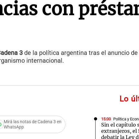
ncias con prést
adena 3
de la política argentina tras el anuncio d
rganismo internacional.
Lo ú
15:00
Política y Eco
Mirá las notas de Cadena 3 en
Sin el capítulo 
WhatsApp
extranjeros, e
IERAL pidió "no
debatir la Ley 