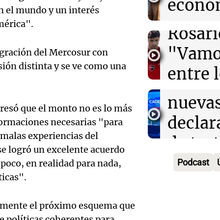
econó
bandera de la u
Cadena
n el mundo y un interés
La Argentin
Audio.
pero 
Episodios
mérica".
Rosari
el juic
sus
"Vamos
tegración del Mercosur con
Oscar
expect
ón distinta y se ve como una
entre 
Gonzá
.
Ahora país
prime
Episodios
Audio.
nueva
resó que el monto no es lo más
ocho"
viento
declar
sformaciones necesarias "para
Deportes Ro
 malas experiencias del
compli
de tes
Episodios
Audio.
e logró un excelente acuerdo
combat
sobre 
Podcast
poco, en realidad para nada,
claves 
ticas".
incend
accide
en la 
forest
Panorama F
idamente el próximo esquema que
la muj
Episodios
Audio.
e políticas coherentes para