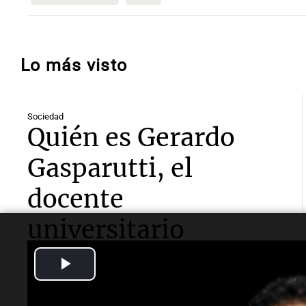
Lo más visto
Sociedad
Quién es Gerardo
Gasparutti, el
docente
universitario
detenido por el
Play
femicidio de su
Video