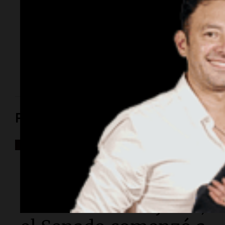
esposa
Tiene 43 años y es un profesional de amplia
trayectoria académica e industrial en el sector
alimentario de Córdoba. Ocupaba un cargo directivo
en la Universidad Siglo 21 hasta su detención.
Política y Economía
Política y Economía
Sin el capítulo sobre
tierras a extranjeros,