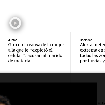
Tucum
Episodios
Audio.
mortal
inform
policí
edifici
explos
imput
Panorama F
edifici
Episodios
arrest
Audio.
Monti
Juntos
Sociedad
agredi
Giro en la causa de la mujer
Alerta mete
viento
Panorama F
a la que le “explotó el
extrema en 
Audio.
niña d
Episodios
celular”: acusan al marido
todas las z
a Tafí 
de matarla
por lluvias 
Juan r
en Tu
con rá
250 mi
Panorama F
hasta 
Episodios
de dól
y caus
Audio.
infrae
Panorama F
Sociedad
Sociedad
en Cór
a travé
Episodios
Estremecedor: el mensaje
Detuvieron a