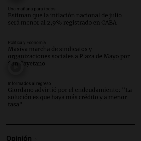
Una mañana para todos
Audio.
El orgullo y el sueño argentino de
Estiman que la inflación nacional de julio
Jorge Messi en una entrevista con Rony
será menor al 2,9% registrado en CABA
Vargas en 2007
Una mañana para todos
Episodios
Política y Economía
Audio.
El abuelo de Agostina Vega, tras
Masiva marcha de sindicatos y
las nuevas detenciones: "En esa casa
organizaciones sociales a Plaza de Mayo por
todos tenían algo que ver"
San Cayetano
Una mañana para todos
Episodios
Informados al regreso
Audio.
Una nutricionista derribó el mito
Giordano advirtió por el endeudamiento: "La
del desayuno ideal: qué alimentos
solución es que haya más crédito y a menor
conviene priorizar
tasa"
Una mañana para todos
Episodios
Audio.
Murió Jorge Messi
Opinión
Una mañana para todos