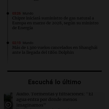
03:26
Mundo
Chipre iniciará suministro de gas natural a
Europa en marzo de 2028, según su ministro
de Energía
02:13
Mundo
Más de 1.300 vuelos cancelados en Shanghái
ante la llegada del tifón Dolphin
02:03
Tecnología
Airbnb acelera el lanzamiento de funciones
gracias a la inteligencia artificial en su
Escuchá lo último
búsqueda
Audio.
Tormentas y filtraciones: "El
01:49
Mundo
agua entra por donde menos
El Pentágono solicita a la industria de defensa
imaginamos"
un aumento en la producción de armas