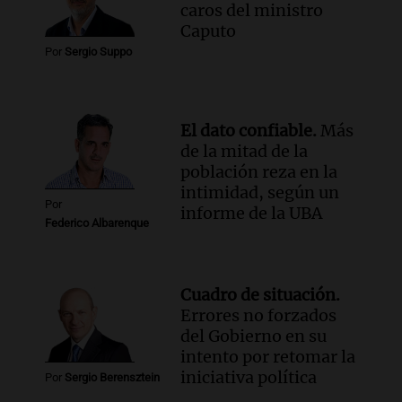
conectividad fronteriza, aérea y digital
caros del ministro
con Jujuy
Caputo
Panorama Federal
Por
Sergio Suppo
Episodios
El dato confiable.
Más
de la mitad de la
población reza en la
intimidad, según un
Por
informe de la UBA
Federico Albarenque
Cuadro de situación.
Errores no forzados
del Gobierno en su
intento por retomar la
iniciativa política
Por
Sergio Berensztein