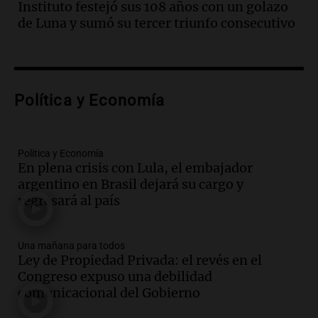
Audio.
Borges, abogada de Pourrain:
Instituto festejó sus 108 años con un golazo
"Tres hombres se lo llevaron para
de Luna y sumó su tercer triunfo consecutivo
hacerle preguntas y nunca regresó"
Una mañana para todos
Episodios
Audio.
Voluntarios limpiaron 9.000
Política y Economía
metros del río Suquía y retiraron hasta
800 kilos de basura por jornada
Una mañana para todos
Episodios
Política y Economía
En plena crisis con Lula, el embajador
Audio.
La historia de la servilleta que
argentino en Brasil dejará su cargo y
firmó Jorge Messi para el primer
regresará al país
contrato de Leo con Barcelona
Una mañana para todos
Episodios
Una mañana para todos
Ley de Propiedad Privada: el revés en el
Audio.
Joan Gaspart: "Sin Jorge, no sé si
Congreso expuso una debilidad
Messi hubiera llegado adonde llegó"
comunicacional del Gobierno
Una mañana para todos
Episodios