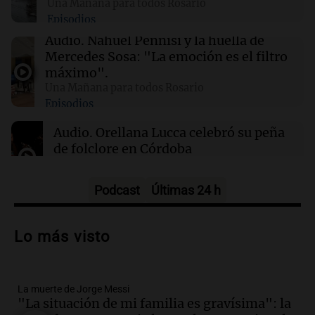
Una Mañana para todos Rosario
Episodios
01:31
Ciencia
Audio.
Nahuel Pennisi y la huella de
Reducir alimentos dulces no disminuye
Mercedes Sosa: "La emoción es el filtro
antojos ni mejora la salud, según estudio
máximo".
Una Mañana para todos Rosario
Episodios
01:29
Mundo
El lago Mead alcanza su nivel más bajo en 90
Audio.
Orellana Lucca celebró su peña
años, evidenciando la crisis hídrica en EE.UU.
de folclore en Córdoba
Tarde y Media
Episodios
Podcast
Últimas 24 h
Audio.
Trágico accidente en Mendoza:
un muerto y varios heridos tras caída de
Lo más visto
vehículos desde un puente
Panorama Federal
Episodios
La muerte de Jorge Messi
Audio.
Tragedia en Mendoza: un muerto
"La situación de mi familia es gravísima": la
y cinco heridos tras caer dos autos desde