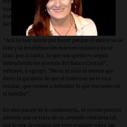
económico, en qué se basa la estabilización
macroeconómica y por qué este acuerdo con el
Fondo es distinto a todos los anteriores, que
incluso firmaron ellos y que pactaron ellos".
"Acá no hay ajuste por hacer porque el ajuste ya se
hizo y la estabilización macroeconómica ya se
hizo, por lo tanto, lo que nos queda es seguir
defendiendo los pasivos del Banco Central",
subrayó, y agregó: "No es ni más ni menos que
darte la garantía de que el Gobierno no te va a
estafar, que vamos a defender lo que vos tenés en
el bolsillo".
En otro pasaje de la conferencia, el vocero precisó
además que se trata de un acuerdo confidencial,
por lo que desmintió los trascendidos sobre los