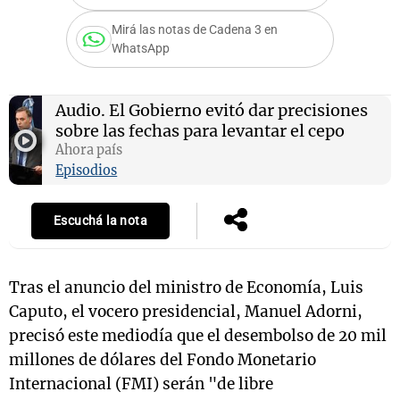
Mirá las notas de Cadena 3 en
WhatsApp
Notas
s
Notas
Audio.
El Gobierno evitó dar precisiones
La Sole en
sobre las fechas para levantar el cepo
ial
Mundial 2026
Cadena 3
Ahora país
Episodios
Escuchá la nota
Tras el anuncio del ministro de Economía, Luis
Caputo, el vocero presidencial, Manuel Adorni,
precisó este mediodía que el desembolso de 20 mil
millones de dólares del Fondo Monetario
Internacional (FMI) serán "de libre