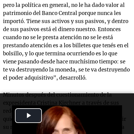
pero la política en general, no le ha dado valor al
patrimonio del Banco Central porque nunca les
importó. Tiene sus activos y sus pasivos, y dentro
de sus pasivos está el dinero nuestro. Entonces
cuando no se le presta atención no se le está
prestando atención es a los billetes que tenés en el
bolsillo, y lo que termina ocurriendo es lo que
viene pasando desde hace muchísimo tiempo: se
te va destruyendo la moneda, se te va destruyendo
el poder adquisitivo", desarrolló.
Minutos después del cuestionamiento de la
expresidenta Cristina Kirchner a través de sus
redes sociales, Adorni añadió: "Es difícil que
Play
quienes destruyeron la moneda hoy puedan abrir
su mente para comprender cómo es el programa
Video