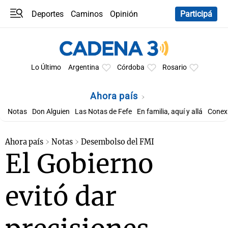
Deportes
Caminos
Opinión
Participá
Programas
Últimas coberturas
Últimas 24 h
En YouTube
Clima
Horóscopo
Lo Último
Argentina
Córdoba
Rosario
Ahora país
Notas
Don Alguien
Las Notas de Fefe
En familia, aquí y allá
Conexi
Ahora país
Notas
Desembolso del FMI
El Gobierno
evitó dar