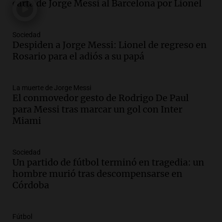
carta de Jorge Messi al Barcelona por Lionel
un puente
Una mañana para todos
Episodios
Sociedad
Audio.
Messi llegará esta noche a
Despiden a Jorge Messi: Lionel de regreso en
Rosario para acompañar a su familia
Rosario para el adiós a su papá
tras la muerte de su papá
Una mañana para todos
La muerte de Jorge Messi
Episodios
El conmovedor gesto de Rodrigo De Paul
Audio.
Ley de Propiedad Privada: el revés
para Messi tras marcar un gol con Inter
en el Congreso expuso una debilidad
Miami
comunicacional del Gobierno
Una mañana para todos
Episodios
Sociedad
Un partido de fútbol terminó en tragedia: un
Audio.
Casabindo se prepara para una
hombre murió tras descompensarse en
celebración única: 30.000 turistas y el
Córdoba
tradicional Toreo de la Vincha
Una mañana para todos
Episodios
Fútbol