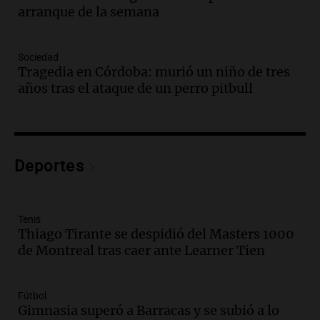
arranque de la semana
Panorama Federal
Episodios
Audio.
Bomberos asisten a senderista
Sociedad
con fractura de tobillo en refugio Doña
Tragedia en Córdoba: murió un niño de tres
Rosa
años tras el ataque de un perro pitbull
Panorama Federal
Episodios
Audio.
Amaycha del Valle avanza en
investigación internacional sobre asma
Deportes
con nueva tecnología médica
Panorama Federal
Episodios
Audio.
Suspenden descuento en SUBE y
Tenis
Thiago Tirante se despidió del Masters 1000
aumentan tarifas del SUBTE en Buenos
de Montreal tras caer ante Learner Tien
Aires desde agosto
Panorama Federal
Episodios
Fútbol
Audio.
Kicillof critica la desregulación
Gimnasia superó a Barracas y se subió a lo