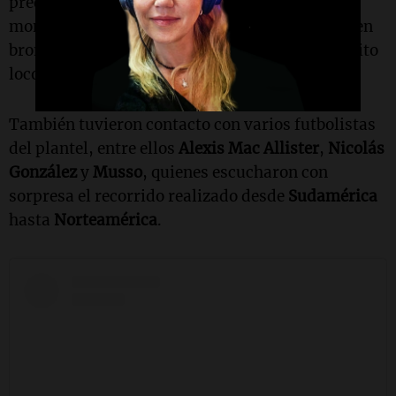
predio. Los ciclistas pudieron compartir un
momento con el entrenador
Lionel Scaloni
, quien
bromeó con ellos al calificarlos como “un poquito
locos” por la hazaña realizada.
También tuvieron contacto con varios futbolistas
del plantel, entre ellos
Alexis Mac Allister
,
Nicolás
González
y
Musso
, quienes escucharon con
sorpresa el recorrido realizado desde
Sudamérica
hasta
Norteamérica
.