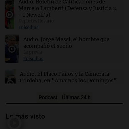
Audio.
Boletín de Calificaciones de
El futbolista argentino Matías Pourrain
Marcelo Lamberti (Defensa y Justicia 2
permanece detenido en una cárcel de máxima
- 1 Newell's)
seguridad en EE. UU.
Deportes Rosario
Episodios
21:32
Ciencia
Audio.
Jorge Messi, el hombre que
¿Por qué los dinosaurios nunca evolucionaron
a tamaños diminutos si alcanzaron
acompañó el sueño
gigantescas proporciones?
La previa
Episodios
21:31
Ciencia
Audio.
El Flaco Pailos y la Camerata
Químicos rompen barreras en reacciones
Córdoba, en "Amamos los Domingos"
químicas al liberar electrones directamente en
solución
Amamos los Domingos
Episodios
Podcast
Últimas 24 h
Audio.
Patricia Palmer y Mario Pasik
hablaron de su obra en Cadena 3
Lo más visto
Amamos los Domingos
Episodios