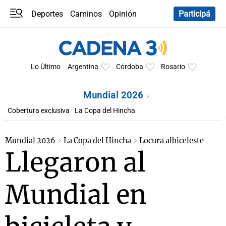
Deportes
Caminos
Opinión
Participá
Programas
Últimas coberturas
Últimas 24 h
En YouTube
Clima
Horóscopo
Lo Último
Argentina
Córdoba
Rosario
Mundial 2026
Cobertura exclusiva
La Copa del Hincha
Mundial 2026
La Copa del Hincha
Locura albiceleste
Llegaron al
Mundial en