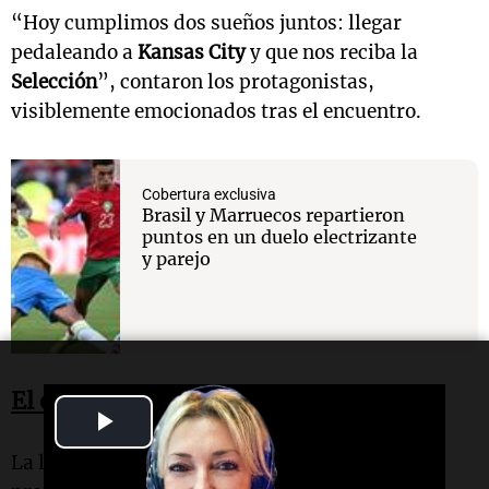
“Hoy cumplimos dos sueños juntos: llegar
pedaleando a
Kansas City
y que nos reciba la
Selección
”, contaron los protagonistas,
visiblemente emocionados tras el encuentro.
Cobertura exclusiva
Brasil y Marruecos repartieron
puntos en un duelo electrizante
y parejo
El encuentro con la “Scaloneta”
Play
La llegada no pasó desapercibida dentro del
Video