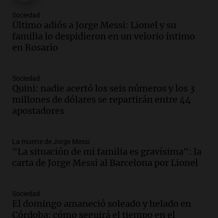
Sociedad
Audio.
Córdoba espera a León XIV con el
Último adiós a Jorge Messi: Lionel y su
recuerdo del paso de Juan Pablo II: "Te
familia lo despidieron en un velorio íntimo
traspasaba con la mirada"
en Rosario
Amamos los Domingos
Episodios
Audio.
El observatorio de Bosque Alegre,
Sociedad
un imperdible cordobés para los
Quini: nadie acertó los seis números y los 3
amantes de la astronomía
millones de dólares se repartirán entre 44
Amamos los Domingos
apostadores
Episodios
Audio.
“No entendíamos qué cantaban”:
La muerte de Jorge Messi
la historia del club de Irlanda
"La situación de mi familia es gravísima": la
revolucionado por hinchas argentinos
carta de Jorge Messi al Barcelona por Lionel
Amamos los Domingos
Episodios
Audio.
Crisis diplomática: el embajador
Sociedad
El domingo amaneció soleado y helado en
argentino regresa al país tras conflicto
Córdoba: cómo seguirá el tiempo en el
con Brasil