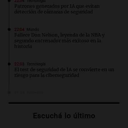
22:04
Tecnología
Patrones generados por IA que evitan
detección de cámaras de seguridad
22:04
Mundo
Fallece Don Nelson, leyenda de la NBA y
segundo entrenador más exitoso en la
historia
22:03
Tecnología
El test de seguridad de IA se convierte en un
riesgo para la ciberseguridad
21:48
Sociedad
Quini: nadie acertó los seis números y los 3
millones de dólares se repartirán entre 44
apostadores
Escuchá lo último
21:36
Deportes