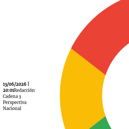
Notas
s
Notas
La Sole en
ial
Mundial 2026
Cadena 3
13/06/2026 |
20:01
Redacción
Cadena 3
Perspectiva
Nacional