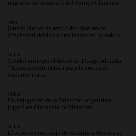
financiera y el aumento de la morosidad
más alto de la Zona B del Torneo Clausura
en Buenos Aires
Panorama Federal
Episodios
Tenis
Jannik Sinner se retiró del Abierto de
Audio.
La UNT evalúa apelación ante la
Cincinnati debido a una lesión en la rodilla
Corte Suprema tras fallo que aparta a
Pagani como rector
Panorama Federal
Fútbol
Episodios
Coudet anticipó el debut de Thiago Almada:
Audio.
El cardenal Ángel Rossi advirtió
"Seguramente estará para la vuelta de
que la justicia social viene siendo
Sudamericana"
“despreciada y burlada”
Santa Misa
Fútbol
Episodios
Un exjugador de la Selección argentina
Audio.
La Bulaya se prepara para el cierre
jugará en Gimnasia de Mendoza
de su gran muestra anual con la
participación de miles de visitantes
Panorama Federal
Fútbol
Episodios
El emotivo mensaje de Rosario a Messi y su