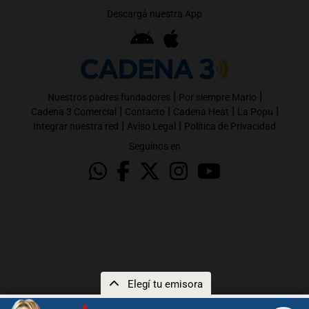
Descargá nuestra App
|
|
Nuestros padres fundadores
Por siempre Mario
|
|
|
|
Cadena 3 Comercial
Contacto
Cadena Heat
La Popu
|
|
Integrar nuestra red
Aviso Legal
Política de Privacidad
Seguinos en
Elegí tu emisora