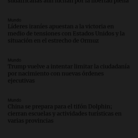
oxígeno en Montecastro
sudafricanas aún luchan por la libertad plena
Panorama Federal
Episodios
Mundo
Audio.
Río Gallegos reporta frío extremo
Líderes iraníes apuestan a la victoria en
y llega avión para escuelas de la décima
medio de tensiones con Estados Unidos y la
brigada aérea
situación en el estrecho de Ormuz
Panorama Federal
Episodios
Audio.
La justicia reconoce al COVID
Mundo
Trump vuelve a intentar limitar la ciudadanía
como enfermedad laboral tras la muerte
por nacimiento con nuevas órdenes
de un docente
ejecutivas
Panorama Federal
Episodios
Audio.
Aumento de tarifas de luz en San
Mundo
Luis a partir de agosto por nueva
China se prepara para el tifón Dolphin;
regulación de la energía
cierran escuelas y actividades turísticas en
Panorama Federal
varias provincias
Episodios
Audio.
Gabriela Irrazábal: “Un 35,5% de