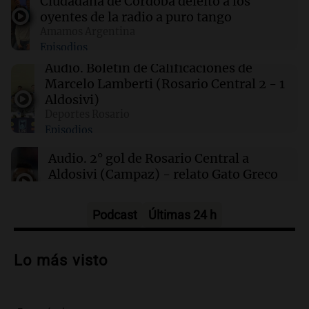
Ciudadana de Córdoba deleitó a los
provincias
oyentes de la radio a puro tango
Amamos Argentina
Episodios
00:32
Clima
Clima en Salta: cómo estará el tiempo este
Audio.
Boletín de Calificaciones de
sábado 8 de agosto
Marcelo Lamberti (Rosario Central 2 - 1
Aldosivi)
Deportes Rosario
00:27
Clima
Episodios
Clima en Tucumán: cómo estará el tiempo
este sábado 8 de agosto
Audio.
2° gol de Rosario Central a
Aldosivi (Campaz) - relato Gato Greco
Deportes Rosario
Episodios
Podcast
Últimas 24 h
Audio.
Nuevo desarrollo urbano y casa
del estudiante impulsan el crecimiento
Lo más visto
en Villa María
Panorama Federal
Episodios