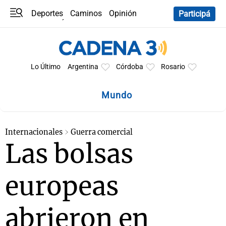
Deportes
Caminos
Opinión
Participá
Programas
Últimas coberturas
Últimas 24 h
En YouTube
Clima
Horóscopo
Lo Último
Argentina
Córdoba
Rosario
Mundo
Internacionales
Guerra comercial
Las bolsas
europeas
abrieron en