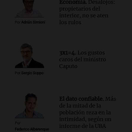
Economía.
Desalojos:
Audio.
Luciano Cáceres llega a Córdoba a
propietarios del
presentar “Paraíso”, una obra que
interior, no se aten
cuestiona certezas masculinas
los rulos
Por
Adrián Simioni
Amamos Argentina
Episodios
3x1=4.
Los gustos
caros del ministro
Caputo
Por
Sergio Suppo
El dato confiable.
Más
de la mitad de la
población reza en la
intimidad, según un
Por
informe de la UBA
Federico Albarenque