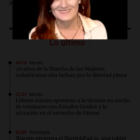
apertura en verde
Lo último
04:16
Mundo
70 años de la Marcha de las Mujeres:
sudafricanas aún luchan por la libertad plena
02:57
Mundo
Líderes iraníes apuestan a la victoria en medio
de tensiones con Estados Unidos y la
situación en el estrecho de Ormuz
02:03
Tecnología
Wacom presenta el MovinkPad 11: una tablet