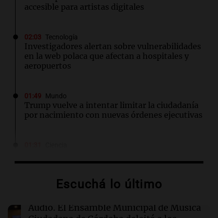
accesible para artistas digitales
02:03
Tecnología
Investigadores alertan sobre vulnerabilidades
en la web polaca que afectan a hospitales y
aeropuertos
01:49
Mundo
Trump vuelve a intentar limitar la ciudadanía
por nacimiento con nuevas órdenes ejecutivas
01:31
Ciencia
Descubren vida inesperada en el cuerpo de
Ötzi, el hombre de hielo de 5.300 años
Escuchá lo último
00:55
Mundo
China se prepara para el tifón Dolphin; cierran
Audio.
El Ensamble Municipal de Música
escuelas y actividades turísticas en varias