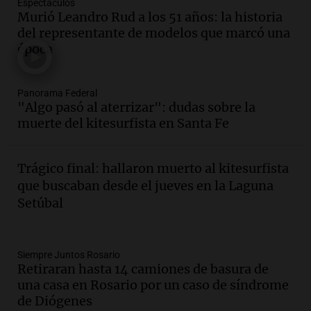
Espectáculos
Audio.
La gran exposición de la rural de
Murió Leandro Rud a los 51 años: la historia
la Bulaya abrirá sus puertas mañana con
del representante de modelos que marcó una
diversas actividades y sorpresas
época
Panorama Federal
Episodios
Audio.
Villa María presenta nuevos
Panorama Federal
edificios y proyecta una casa del
"Algo pasó al aterrizar": dudas sobre la
estudiante con 48 municipios
muerte del kitesurfista en Santa Fe
involucrados
Panorama Federal
Episodios
Trágico final: hallaron muerto al kitesurfista
Audio.
1° gol de Rosario Central a
que buscaban desde el jueves en la Laguna
Aldosivi (Zalazar en contra) - relato
Setúbal
Gato Greco
Deportes Rosario
Episodios
Audio.
Recomendaciones de vino
Siempre Juntos Rosario
Retiraran hasta 14 camiones de basura de
bonarda para disfrutar el fin de semana
una casa en Rosario por un caso de síndrome
en Mendoza
de Diógenes
Panorama Federal