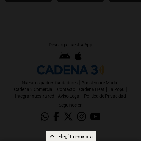
Descargá nuestra App
|
|
Nuestros padres fundadores
Por siempre Mario
|
|
|
|
Cadena 3 Comercial
Contacto
Cadena Heat
La Popu
|
|
Integrar nuestra red
Aviso Legal
Política de Privacidad
Seguinos en
Elegí tu emisora