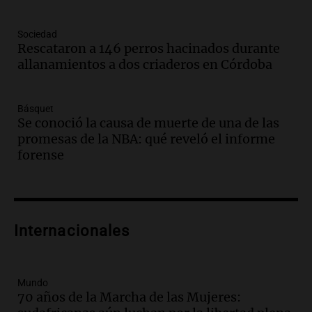
Episodios
Audio.
Mañana inicia la gran exposición
Sociedad
en la Sociedad Rural de Bulaya con
Rescataron a 146 perros hacinados durante
actividades para toda la familia
allanamientos a dos criaderos en Córdoba
Panorama Federal
Episodios
Básquet
Audio.
Villa María presenta nuevos
Se conoció la causa de muerte de una de las
edificios y una casa del estudiante para
promesas de la NBA: qué reveló el informe
jóvenes de la región
forense
Panorama Federal
Episodios
Audio.
Preparativos finales para la gran
exposición en la sociedad rural de
Bulaya este sábado
Internacionales
Panorama Federal
Episodios
Audio.
Denuncias por represión en el
Mundo
Congreso y evacuación por derrame de
70 años de la Marcha de las Mujeres: