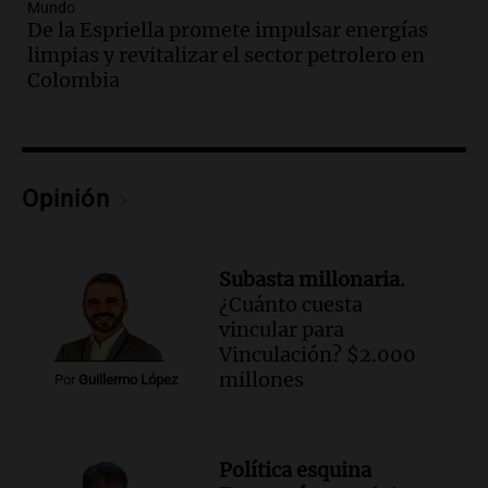
la población del país fue a templos a
Mundo
De la Espriella promete impulsar energías
buscar ayuda el último año”
limpias y revitalizar el sector petrolero en
La Argentina, hoy
Colombia
Episodios
Audio.
"Algo pasó al aterrizar": dudas
sobre la muerte del kitesurfista en
Santa Fe.
Noticias Rosario
Opinión
Episodios
Audio.
José Roccuzzo, cortes de carne y
compras de Antonella: bromas en
Subasta millonaria.
Rosario.
¿Cuánto cuesta
Ahora país
vincular para
Episodios
Vinculación? $2.000
Audio.
José Roccuzzo, cortes de carne y
millones
Por
Guillermo López
compras de Antonella: bromas en
Rosario.
Viva la Radio Rosario
Política esquina
Episodios