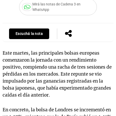
Mirá las notas de Cadena 3 en
WhatsApp
Notas
s
Notas
La Sole en
Escuchá la nota
ial
Mundial 2026
Cadena 3
Este martes, las principales bolsas europeas
comenzaron la jornada con un rendimiento
positivo, rompiendo una racha de tres sesiones de
pérdidas en los mercados. Este repunte se vio
impulsado por las ganancias registradas en la
bolsa japonesa, que había experimentado grandes
caídas el día anterior.
En concreto, la bolsa de Londres se incrementó en