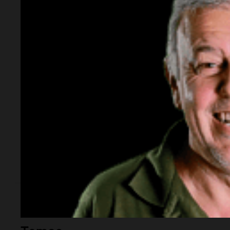
¿Cuándo se jugó el partido?
El encuentro se disputó en la duodécima f
¿Dónde se llevó a cabo?
El partido se realizó en el Estadio José Ama
Sarsfield.
¿Por qué es importante este resultado?
Con este triunfo, Central se posicionó en l
puntos en la Zona B.