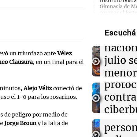
Instituto busca
Gimnasia de M
Audio.
coronar el fest
años
que la
Audio.
Escuchá 
inflac
09:34
Una mañana pa
Del fitness a l
Senad
nacion
qué crece el c
alimentos con 
levó un triunfazo ante
Vélez
provin
julio s
neo Clausura
, en un final para el
establ
09:15
Recetas
menor
Audio.
Descubre cómo 
artesanales en 
protoc
regist
de máquina
Desay
 minutos,
Alejo Véliz
conectó de
contra
CABA
uso el 1-0 para los rosarinos.
ideal:
09:13
Una mañana pa
ciberb
Una mañana
Altas Cumbres:
nutric
s de peligro por medio de
cabra que lleva
Episodios
Audio.
groom
atrapada en un 
de
Jorge Broun
y la falta de
person
Cumbr
escuel