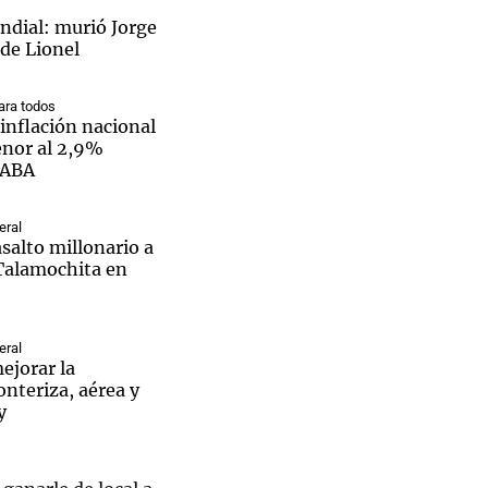
dial: murió Jorge
 de Lionel
ra todos
inflación nacional
Notas
tas
Notas
enor al 2,9%
CABA
Venezuela de
 Groenlandia
Comprometidos
Madur
eral
salto millonario a
 Talamochita en
eral
ejorar la
onteriza, aérea y
y