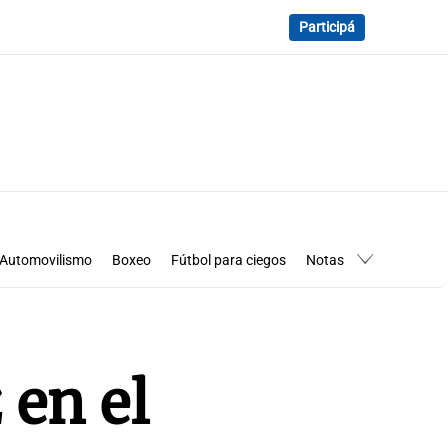
Participá
Automovilismo
Boxeo
Fútbol para ciegos
Notas
essimanía
Los Pumas en Córdoba
 en el