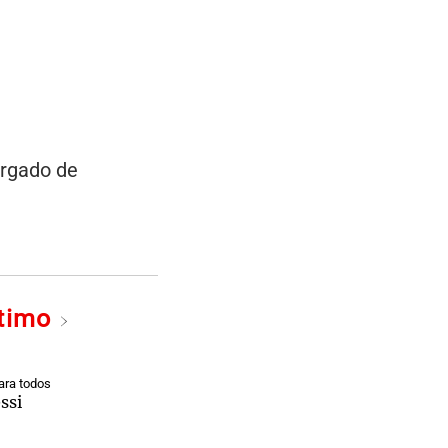
argado de
ltimo
ra todos
ssi