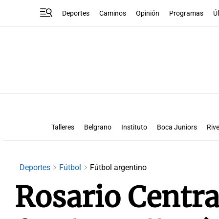
Deportes
Caminos
Opinión
Programas
Ú
Talleres
Belgrano
Instituto
Boca Juniors
Rive
Liga Superclásico
Te vi en la canch
Deportes
Fútbol
Fútbol argentino
Rosario Central