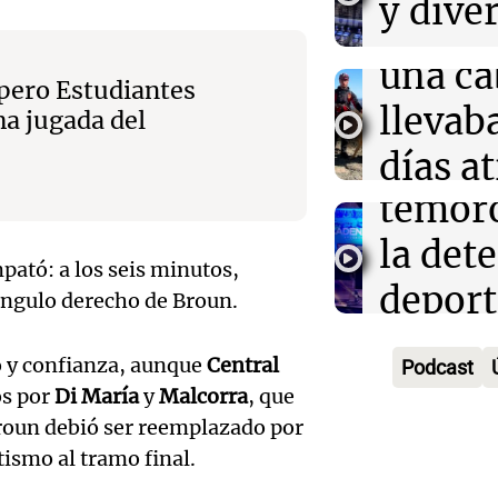
y dive
rescat
Salta
para r
una ca
Panorama F
 pero Estudiantes
ayuno
Episodios
Audio.
llevab
ma jugada del
noctu
un inm
días a
Panorama F
temor
en un
Episodios
Audio.
la det
precip
plante
ató: a los seis minutos,
deport
Una mañana
 ángulo derecho de Broun.
mejora
Episodios
Estado
Audio.
conect
o y confianza, aunque
Central
Podcast
Panorama F
os por
Di María
y
Malcorra
, que
fitness
fronte
Episodios
 Broun debió ser reemplazado por
longev
aérea y
ismo al tramo final.
Audio.