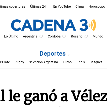
ltimas coberturas
Últimas 24 h
En YouTube
Clima
Horóscopo
Lo Último
Argentina
Córdoba
Rosario
Mundo
Deportes
r Plate
Rugby
Selección Argentina
Fútbol
Tenis
Básquet
a
Rueda la pelota
Racing de Córdoba
Superclásico cordobés
M
 le ganó a Vélez