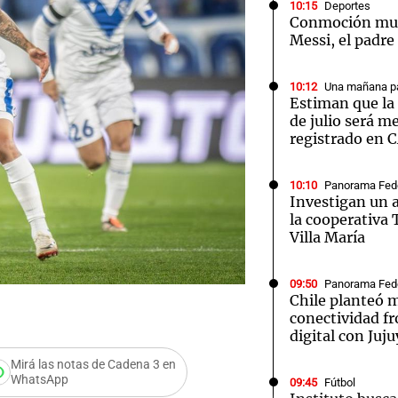
10:15
Deportes
Conmoción mun
Messi, el padre
10:12
Una mañana pa
Estiman que la 
Notas
Notas
No
de julio será m
registrado en 
e en Cadena 3
El huracán de Arequito
Cadena 3 en
10:10
Panorama Fed
Investigan un a
la cooperativa
Villa María
09:50
Panorama Fed
Chile planteó m
conectividad fr
digital con Juju
Mirá las notas de Cadena 3 en
WhatsApp
09:45
Fútbol