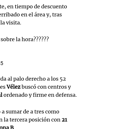
por qu
con Ju
te, en tiempo de descuento
Invest
el con
Panorama F
rribado en el área y, tras
Episodios
Audio.
asalto
alimen
a visita.
constr
millon
proteí
 sobre la hora??????
en Arg
cooper
Una mañana
Episodios
cayó 4
Talam
Audio.
25
junio 
en Vil
inflac
acumu
da al palo derecho a los 52
Panorama F
Buenos
Episodios
les
Vélez
buscó con centros y
Audio.
aumen
l
ordenado y firme en defensa.
se ace
justici
2,8% e
un 2,
 a sumar de a tres como
pedido
semes
julio,
en la tercera posición con
21
Facun
Panorama F
ona B
.