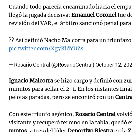
Cuando todo parecía encaminado hacia el empa
llegó la jugada decisiva:
Emanuel Coronel
fue de
revisión del VAR, el árbitro sancionó penal para l
?? Así definió Nacho Malcorra para un triunfazo
pic.twitter.com/Xg7KidYUZs
— Rosario Central (@RosarioCentral)
October 12, 20
Ignacio Malcorra
se hizo cargo y definió con zur
minutos para sellar el 2-1. En los instantes fina
pelotas paradas, pero se encontró con un
Centra
Con este triunfo agónico,
Rosario Central
volvió
visitante y recuperó terreno en la tabla; quedó 
puntos
, a tres del líder
Deportivo Riestra
en la
Z