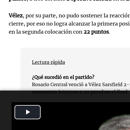
Vélez
, por su parte, no pudo sostener la reacción
cierre, por eso no logra alcanzar la primera pos
en la segunda colocación con
22 puntos
.
Lectura rápida
¿Qué sucedió en el partido?
Rosario Central venció a Vélez Sarsfield 2-
momentos intensos y un penal en el final.
¿Quiénes destacaron en el juego?
Play
Alejo Véliz e Ignacio Malcorra fueron clave
Central.
Video