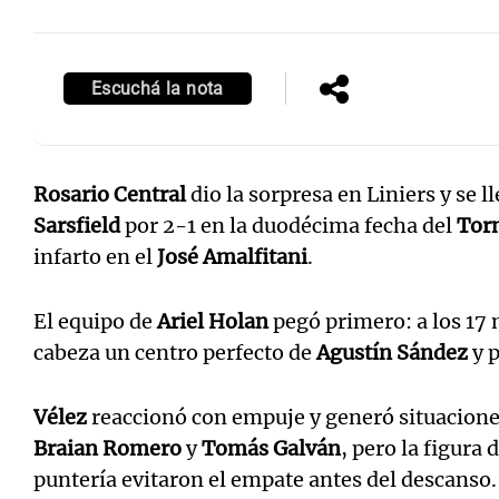
Escuchá la nota
Rosario Central
dio la sorpresa en Liniers y se l
Sarsfield
por 2-1 en la duodécima fecha del
Tor
infarto en el
José Amalfitani
.
El equipo de
Ariel Holan
pegó primero: a los 17
cabeza un centro perfecto de
Agustín Sández
y p
Vélez
reaccionó con empuje y generó situacione
Braian Romero
y
Tomás Galván
, pero la figura 
puntería evitaron el empate antes del descanso.