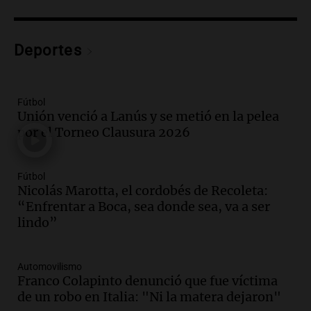
la temporada Rock Real con bandas
tributo todos los jueves
Panorama Federal
Deportes
Episodios
Audio.
Nicolás Marotta, el cordobés de
Recoleta: “Enfrentar a Boca, sea donde
sea, va a ser lindo”
Fútbol
Unión venció a Lanús y se metió en la pelea
La Cadena del Gol
por el Torneo Clausura 2026
Episodios
Audio.
Débora Blanca, psicóloga experta
en ludopatía: “Tener el casino en la
Fútbol
mano es muy peligroso”
Nicolás Marotta, el cordobés de Recoleta:
La Argentina, hoy
“Enfrentar a Boca, sea donde sea, va a ser
Episodios
lindo”
Audio.
Docentes italianos visitaron la
ciudad de Córdoba para interiorizarse
Automovilismo
sobre los parques educativos
Franco Colapinto denunció que fue víctima
Amamos Argentina
de un robo en Italia: "Ni la matera dejaron"
Episodios