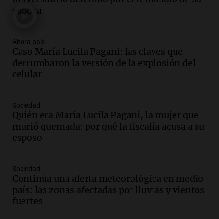
Viva la Radio Rosario
esposa
Episodios
Audio.
Condenan a tres años de prisión
Ahora país
en suspenso a hombre por simular robo
Caso María Lucila Pagani: las claves que
de recaudación en San Luis
derrumbaron la versión de la explosión del
Panorama Federal
celular
Episodios
Audio.
Medicina reproductiva, entre la
ayuda por problemas de fertilidad y la
Sociedad
Quién era María Lucila Pagani, la mujer que
ostentación de millonarios
murió quemada: por qué la fiscalía acusa a su
Amamos Argentina
esposo
Episodios
Audio.
El juicio contra Oscar González
avanza con testimonios clave sobre el
Sociedad
accidente en Villa Dolores
Continúa una alerta meteorológica en medio
Panorama Federal
país: las zonas afectadas por lluvias y vientos
Episodios
fuertes
Audio.
El teatro Real da la bienvenida a