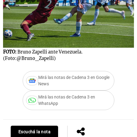
Notas
s
Notas
La Sole en
ial
Mundial 2026
Cadena 3
FOTO:
Bruno Zapelli ante Venezuela.
(Foto:@Bruno_Zapelli)
Mirá las notas de Cadena 3 en Google
News
Mirá las notas de Cadena 3 en
WhatsApp
Escuchá la nota