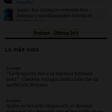
Episodios
Audio.
Río Gallegos enfrenta frío
intenso y movilizaciones contra el
kirchnerismo
Panorama Federal
Episodios
Podcast
Últimas 24 h
Audio.
Debate en el Senado sobre
propiedad privada y cuestionamientos a
Lo más visto
la soberanía digital en Argentina
Panorama Federal
Episodios
Sociedad
Audio.
Mendoza se prepara para un fin
"La droga era mía y ni siquiera tuvimos
de semana helado y ciudadanos
sexo": Candela Arizaga contó cómo fue su
marchan contra reforma de tierras
noche con Moyano
Panorama Federal
Episodios
Sociedad
Audio.
El "Mono" de Kapanga
Quién es Gerardo Gasparutti, el docente
adelantó su show en Rosario.
universitario detenido por el femicidio de su