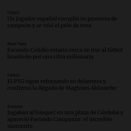
Audio.
Meteorólogo alertó que El Niño
traerá más lluvias y eventos extremos
Fútbol
durante la primavera
Un jugador español cumplió su promesa de
Informados al regreso
campeón y se tiñó el pelo de rosa
Episodios
Audio.
Córdoba sigue trabajando para
River Plate
restablecer el servicio de electricidad
Facundo Colidio estaría cerca de irse al fútbol
tras fuertes vientos
brasileño por una cifra millonaria
Panorama Federal
Episodios
Audio.
Según una encuesta, el 80% de
Fútbol
El PSG sigue reforzando su delantera y
los empresarios del país cree que la
confirmó la llegada de Maghnes Akliouche
economía mejorará el próximo año
Amamos Argentina
Episodios
Básquet
Audio.
Carolina Losada: "Faltó que el
Jugaban al básquet en una plaza de Córdoba y
oficialismo la explique mejor" sobre la
apareció Facundo Campazzo: el increíble
ley de propiedad privada
momento
Informados al regreso