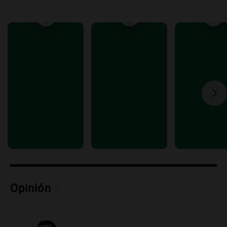
Episodios
Audio.
Debate en el Senado y protesta
en Rosario contra la ley de Propiedad
Privada.
Viva la Radio Rosario
Episodios
Audio.
Manifestación en Rosario contra
la ley de Propiedad Privada debatida en
el Senado.
Viva la Radio Rosario
Episodios
Audio.
Luis Juez cuestionó la polémica
por la Ley de Tierras: "Construyeron un
relato mentiroso"
Informados al regreso
Opinión
Episodios