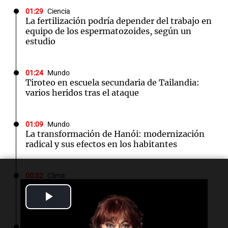
01:29
Ciencia
La fertilización podría depender del trabajo en
equipo de los espermatozoides, según un
estudio
01:24
Mundo
Tiroteo en escuela secundaria de Tailandia:
varios heridos tras el ataque
01:09
Mundo
La transformación de Hanói: modernización
radical y sus efectos en los habitantes
00:32
Clima
Clima en Salta: cómo estará el tiempo este
Play
viernes 7 de agosto
Video
00:32
Mundo