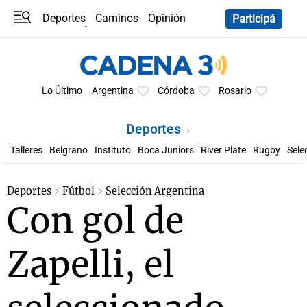
Deportes
Caminos
Opinión
Participá
Programas
Últimas coberturas
Últimas 24 h
En YouTube
Clima
Horóscopo
Lo Último
Argentina
Córdoba
Rosario
Deportes
Talleres
Belgrano
Instituto
Boca Juniors
River Plate
Rugby
Sele
Deportes
Fútbol
Selección Argentina
Con gol de
Zapelli, el