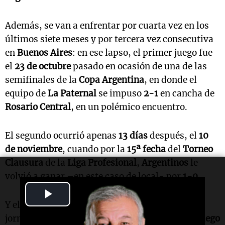
Además, se van a enfrentar por cuarta vez en los
últimos siete meses y por tercera vez consecutiva
en
Buenos Aires
: en ese lapso, el primer juego fue
el
23 de octubre
pasado en ocasión de una de las
semifinales de la
Copa Argentina
, en donde el
equipo de
La Paternal
se impuso
2-1
en cancha de
Rosario Central
, en un polémico encuentro.
El segundo ocurrió apenas
13 días
después, el
10
de noviembre
, cuando por la
15ª fecha
del
Torneo
Clausura
de la
Liga Profesional
,
Argentinos
le
volvió a ganar –en este caso de local- por
1-0
.
Play
Y el tercero fue este año, el
3 de febrero
, por la
Video
jornada
3
del
Torneo Apertura
, también en el
Diego