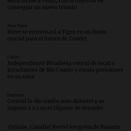
Boca recibe a Vélez, con el objetivo de
Episodios
conseguir un nuevo triunfo
Audio.
Vandalismo en San Miguel de
Tucumán: destruyeron 433 luminarias
públicas en 14 meses
River Plate
River se enfrentará a Tigre en un duelo
Panorama Federal
crucial para el futuro de Coudet
Episodios
Audio.
Una mujer murió cuando
esperaba cobrar su jubilación en un
Fútbol
banco de San Luis
Independiente Rivadavia venció de local a
Panorama Federal
Estudiantes de Río Cuarto y escala posiciones
Episodios
en su zona
Audio.
Docentes de Jujuy denuncian que
les descontaron hasta 700 mil pesos del
salario
Deportes
Central lo dio vuelta ante Aldosivi y se
Panorama Federal
impuso 2 a 1 en el Gigante de Arroyito
Episodios
Audio.
Detuvieron al agresor que golpeó
brutalmente al anciano de 88 años para
¡Gritalo, Canalla! Reviví los goles de Rosario
robarle en Concepción