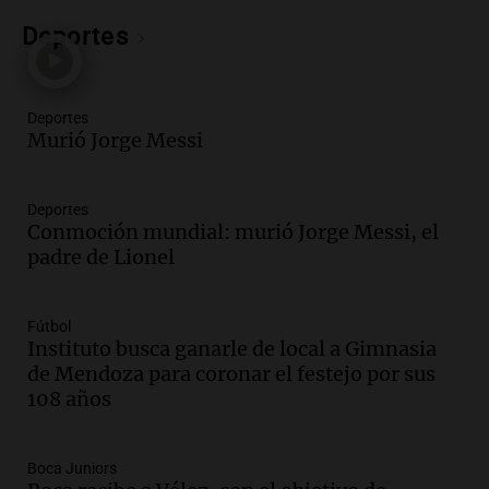
Audio.
Altas Cumbres: rescataron a una
cabra que llevaba ocho días atrapada en
Deportes
un precipicio
Una mañana para todos
Episodios
Deportes
Audio.
Chile planteó mejorar la
Murió Jorge Messi
conectividad fronteriza, aérea y digital
con Jujuy
Deportes
Panorama Federal
Conmoción mundial: murió Jorge Messi, el
Episodios
padre de Lionel
Audio.
Del fitness a la longevidad: por
qué crece el consumo de alimentos con
proteínas
Fútbol
Una mañana para todos
Instituto busca ganarle de local a Gimnasia
Episodios
de Mendoza para coronar el festejo por sus
108 años
Audio.
Investigan un asalto millonario a
la cooperativa Talamochita en Villa
María
Boca Juniors
Panorama Federal