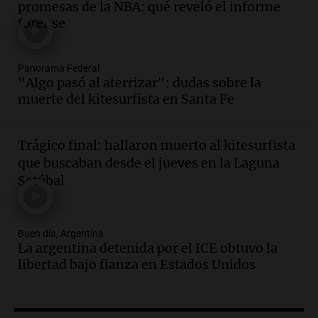
promesas de la NBA: qué reveló el informe
impacto en la opinión pública
forense
Panorama Federal
Episodios
Panorama Federal
"Algo pasó al aterrizar": dudas sobre la
Audio.
Murió Jorge Messi
muerte del kitesurfista en Santa Fe
Una mañana para todos
Episodios
Trágico final: hallaron muerto al kitesurfista
Audio.
Mateo, a los 25 años, lucha
que buscaban desde el jueves en la Laguna
contra el tiempo: necesita un trasplante
Setúbal
para poder seguir viviend
Una mañana para todos
Episodios
Buen día, Argentina
Audio.
Estiman que la inflación nacional
La argentina detenida por el ICE obtuvo la
de julio será menor al 2,9% registrado
libertad bajo fianza en Estados Unidos
en CABA
Una mañana para todos
Episodios