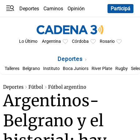
Deportes
Caminos
Opinión
Participá
Programas
Últimas coberturas
Últimas 24 h
En YouTube
Clima
Horóscopo
Lo Último
Argentina
Córdoba
Rosario
Deportes
Talleres
Belgrano
Instituto
Boca Juniors
River Plate
Rugby
Sele
Deportes
Fútbol
Fútbol argentino
Argentinos-
Belgrano y el