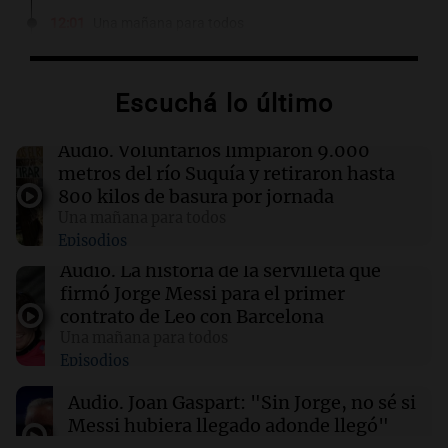
12:01
Una mañana para todos
Joan Gaspart: "Sin Jorge, no sé si Messi
hubiera llegado adonde llegó"
Escuchá lo último
11:52
Sociedad
“Abrazo gigante, jefe”: el bar de la familia
Audio.
Voluntarios limpiaron 9.000
Messi cerró sus puertas por duelo
metros del río Suquía y retiraron hasta
800 kilos de basura por jornada
Una mañana para todos
11:46
Una mañana para todos
Episodios
El abuelo de Agostina Vega, tras las nuevas
detenciones: "En esa casa están todos
Audio.
La historia de la servilleta que
implicados"
firmó Jorge Messi para el primer
contrato de Leo con Barcelona
Una mañana para todos
11:38
Una mañana para todos
Episodios
El orgullo y el sueño argentino de Jorge Messi
en una entrevista con Rony Vargas en 2007
Audio.
Joan Gaspart: "Sin Jorge, no sé si
Messi hubiera llegado adonde llegó"
Una mañana para todos