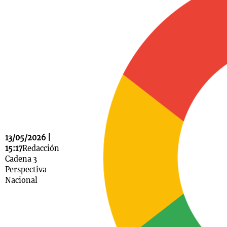
Notas
s
Notas
La Sole en
ial
Mundial 2026
Cadena 3
13/05/2026 |
15:17
Redacción
Cadena 3
Perspectiva
Nacional