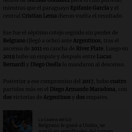
mientras que el paraguayo
Epifanio García
y el
central
Cristian Lema
dieron vuelta el resultado.
Ese fue el séptimo cotejo seguido sin perder de
Belgrano
(llegó a ocho) ante
Argentinos
, tras el
ascenso de
2011
en cancha de
River Plate
. Luego en
2019
hubo un empate y después entre
Lucas
Bernardi
y
Diego Osella
lo mandaron al descenso.
Posterior a ese compromiso del
2017
, hubo
cuatro
partidos más en el
Diego Armando Maradona
, con
dos
victorias de
Argentinos
y
dos
empates.
La Cadena del Gol
Belgrano le ganó a Unión, se
metió en semifinales del torneo