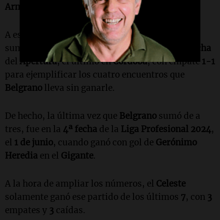
Armando Maradona
con un empate en cero.
A esos tres encuentros referenciados, hay que
sumarle el del
27 de abril de 2025
, por la
15ª fecha
del
Apertura
, el último en
Córdoba
, con empate
1-1
para ejemplificar los cuatro encuentros que
Belgrano
lleva sin ganarle.
De hecho, la última vez que
Belgrano
sumó de a
tres, fue en la
4ª fecha
de la
Liga Profesional 2024
,
el
1 de junio
, cuando ganó con gol de
Gerónimo
Heredia
en el
Gigante
.
A la hora de ampliar los números, el
Celeste
solamente ganó ese partido de los últimos
7
, con
3
empates y
3
caídas.