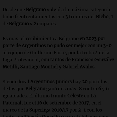
Desde que
Belgrano
volvió a la máxima categoría,
hubo
6
enfrentamientos con
3
triunfos del
Bicho
,
1
de
Belgrano
y
2
empates.
Es más, el recibimiento a Belgrano
en 2023 por
parte de Argentinos no pudo ser mejor con un 3-0
al equipo de Guillermo Farré, por la fecha 4 de la
Liga Profesional,
con tantos de Francisco González
Metilli, Santiago Montiel y Gabriel Avalos
.
Siendo local
Argentinos Juniors
hay
20
partidos,
de los que
Belgrano
ganó dos más:
8
contra
6
y
6
igualdades. El último triunfo
Celeste
en
La
Paternal
, fue el
16 de setiembre de 2017
, en el
marco de la
Superliga 2016/17
por
2-1
con los
tantos de
Nicolás González
para el club porteño;