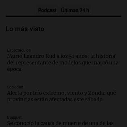
Episodios
Podcast
Últimas 24 h
Audio.
El orgullo y el sueño argentino de
Jorge Messi en una entrevista con Rony
Lo más visto
Vargas en 2007
Una mañana para todos
Episodios
Espectáculos
Audio.
El abuelo de Agostina Vega, tras
Murió Leandro Rud a los 51 años: la historia
las nuevas detenciones: "En esa casa
del representante de modelos que marcó una
todos tenían algo que ver"
época
Una mañana para todos
Episodios
Audio.
Nutricionista derribó el mito del
Sociedad
desayuno ideal: ¿ qué alimentos
Alerta por frío extremo, viento y Zonda: qué
conviene priorizar cada día ?
provincias están afectadas este sábado
Una mañana para todos
Episodios
Básquet
Audio.
Análisis de la derrota legislativa
Se conoció la causa de muerte de una de las
del oficialismo en el Congreso: El