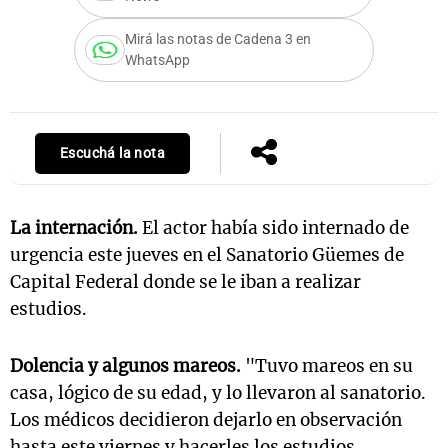
Mirá las notas de Cadena 3 en
WhatsApp
Notas
s
Notas
La Sole en
ial
Mundial 2026
Cadena 3
Escuchá la nota
La internación.
El actor había sido internado de
urgencia este jueves en el Sanatorio Güemes de
Capital Federal donde se le iban a realizar
estudios.
Dolencia y algunos mareos.
"Tuvo mareos en su
casa, lógico de su edad, y lo llevaron al sanatorio.
Los médicos decidieron dejarlo en observación
hasta este viernes y hacerles los estudios