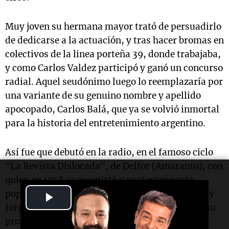
Muy joven su hermana mayor trató de persuadirlo
de dedicarse a la actuación, y tras hacer bromas en
colectivos de la linea porteña 39, donde trabajaba,
y como Carlos Valdez participó y ganó un concurso
radial. Aquel seudónimo luego lo reemplazaría por
una variante de su genuino nombre y apellido
apocopado, Carlos Balá, que ya se volvió inmortal
para la historia del entretenimiento argentino.
Así fue que debutó en la radio, en el famoso ciclo
"La Revista Dislocada", de Delfor (Amaranto), con
quien en 1958 se enemistó y posteriormente
popularizó su imagen junto con Alberto Locatti y
Play
Jorge Marchesini, aplaudido trío conocido por su
Video
programa "Los tres..." por radio
El Mundo
.