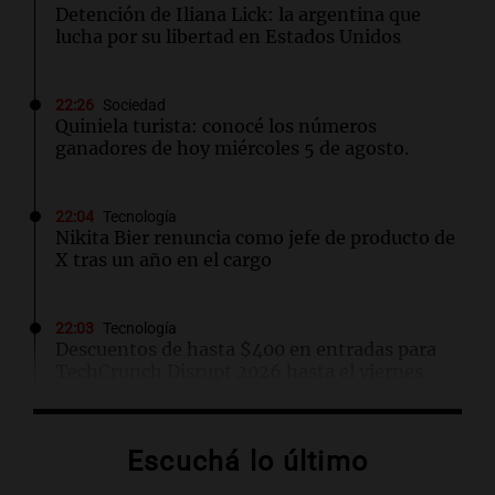
Detención de Iliana Lick: la argentina que
lucha por su libertad en Estados Unidos
22:26
Sociedad
Quiniela turista: conocé los números
ganadores de hoy miércoles 5 de agosto.
22:04
Tecnología
Nikita Bier renuncia como jefe de producto de
X tras un año en el cargo
22:03
Tecnología
Descuentos de hasta $400 en entradas para
TechCrunch Disrupt 2026 hasta el viernes
22:00
Viva la Radio Rosario
Escuchá lo último
Madres pidieron por la Ley Joaquín en
Rosario: "Nos arrancaron lo más sagrado"