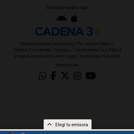
Descargá nuestra App
|
|
Nuestros padres fundadores
Por siempre Mario
|
|
|
|
Cadena 3 Comercial
Contacto
Cadena Heat
La Popu
|
|
Integrar nuestra red
Aviso Legal
Política de Privacidad
Seguinos en
Elegí tu emisora