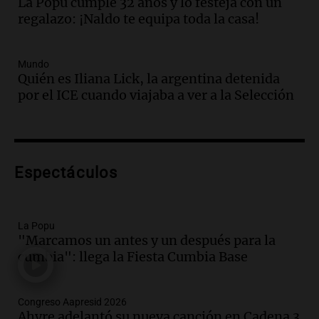
La Popu cumple 32 años y lo festeja con un
reemplazan el contacto con la gente”
regalazo: ¡Naldo te equipa toda la casa!
La Argentina, hoy
Episodios
Audio.
Un trabajador herido tras caer a
Mundo
Quién es Iliana Lick, la argentina detenida
un pozo de 17 metros en Nueva Córdoba
por el ICE cuando viajaba a ver a la Selección
Panorama Federal
Episodios
Audio.
Lanzamiento del Tigo 7 CSH: el
nuevo híbrido enchufable de Chery llega
Espectáculos
al mercado argentino
Panorama Federal
Episodios
La Popu
Audio.
Perito Moreno recibe la Copa
"Marcamos un antes y un después para la
Mundial de Natación de Invierno con
cumbia": llega la Fiesta Cumbia Base
récords y atletas de 20 países
Amamos Argentina
Episodios
Congreso Aapresid 2026
Audio.
Conductor imputado por
Ahyre adelantó su nueva canción en Cadena 3