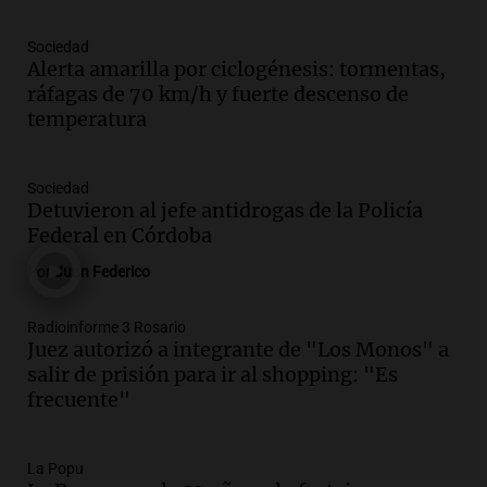
Episodios
Sociedad
Audio.
Río Gallegos enfrenta secuelas de
Alerta amarilla por ciclogénesis: tormentas,
lluvias, senadores manifiestan
ráfagas de 70 km/h y fuerte descenso de
oposición a ley de tierras
temperatura
Panorama Federal
Episodios
Audio.
Mendoza celebra la apertura del
Sociedad
centro de esquí Penitentes Park tras
Detuvieron al jefe antidrogas de la Policía
siete años de cierre por falta de nieve
Federal en Córdoba
Panorama Federal
Por
Juan Federico
Episodios
Audio.
Madres en Rosario piden por la
Radioinforme 3 Rosario
Juez autorizó a integrante de "Los Monos" a
ley Joaquín.
salir de prisión para ir al shopping: "Es
Viva la Radio Rosario
frecuente"
Episodios
Audio.
Juan Pedro Colombo, rematador
de hacienda: “Las tecnologías no
La Popu