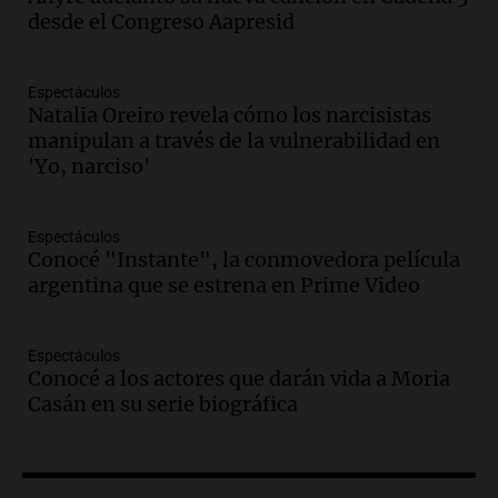
accidente fatal en San Luis dejó tres
desde el Congreso Aapresid
jóvenes muertos y un herido grave
Panorama Federal
Episodios
Espectáculos
Natalia Oreiro revela cómo los narcisistas
Audio.
Historiador de la UBA celebró la
manipulan a través de la vulnerabilidad en
marcha atrás en la Ley de Tierras:
'Yo, narciso'
“Frenamos un saqueo de recursos”
Amamos Argentina
Episodios
Espectáculos
Audio.
Ahyre estuvo en el Estudio
Conocé "Instante", la conmovedora película
Federal Sancor Seguros y adelantó su
argentina que se estrena en Prime Video
nuevo tema a Cadena 3 Rosario.
Viva la Radio Rosario
Espectáculos
Episodios
Conocé a los actores que darán vida a Moria
Audio.
Cierre del Paso Internacional
Casán en su serie biográfica
Cristo Redentor por acumulación de
nieve se extiende a 22 días
Panorama Federal
Episodios