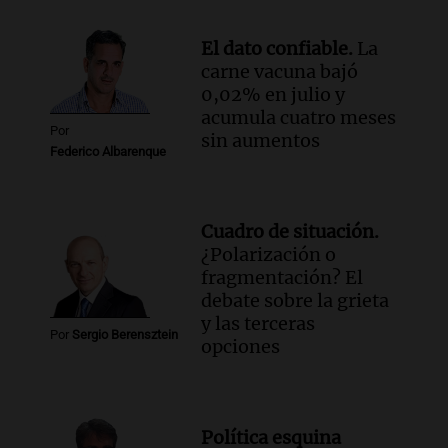
Panorama Federal
Episodios
El dato confiable.
La
Audio.
El ministro de Economía de Santa
carne vacuna bajó
Fe relativiza el impacto del fallo sobre
0,02% en julio y
jubilaciones en la provincia
acumula cuatro meses
Panorama Federal
Por
sin aumentos
Episodios
Federico Albarenque
Cuadro de situación.
¿Polarización o
fragmentación? El
debate sobre la grieta
y las terceras
Por
Sergio Berensztein
opciones
Política esquina