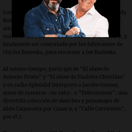
Con ellos llegó a participar en el "El show de Andy
Russell", para luego protagonizar "¡Qué plato!",
antes de separarse definitivamente en 1960,
unirse a "La Telekermesse Musical", de
Canal 7
, y
finalmente ser contratado por los fabricantes de
chicles Bazooka, para encarnar a Joe Bazooka.
Al mismo tiempo, participó de "El show de
Antonio Prieto" y "El show de Paulette Christian"
y en radio Splendid interpretó a Jacobo Gómez,
antes de sumarse -en 1962- a "Telecómicos", una
divertida colección de sketches y personajes de
Aldo Camarotta por
Canal 9
, y "Calle Corrientes",
por el 7.