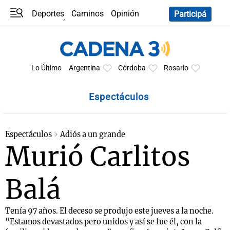
Deportes
Caminos
Opinión
Participá
Programas
Últimas coberturas
Últimas 24 h
En YouTube
Clima
Horóscopo
Lo Último
Argentina
Córdoba
Rosario
Espectáculos
Espectáculos
Adiós a un grande
Murió Carlitos
Balá
Tenía 97 años. El deceso se produjo este jueves a la noche.
“Estamos devastados pero unidos y así se fue él, con la