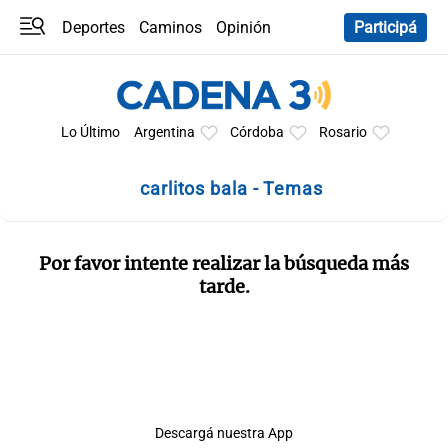
Deportes
Caminos
Opinión
Participá
Programas
Últimas coberturas
Últimas 24 h
En YouTube
Clima
Horóscopo
Lo Último
Argentina
Córdoba
Rosario
carlitos bala - Temas
Por favor intente realizar la búsqueda más
tarde.
Descargá nuestra App