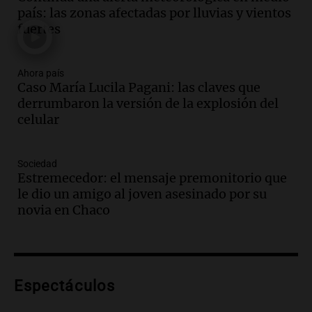
relato mentiroso"
país: las zonas afectadas por lluvias y vientos
Informados al regreso
fuertes
Episodios
Audio.
La Boulaille se prepara para su
gran expo, con concurso de panificados
Ahora país
Caso María Lucila Pagani: las claves que
y actividades destacadas
derrumbaron la versión de la explosión del
Panorama Federal
celular
Episodios
Audio.
Detienen en Salta a abogado que
violó libertad condicional al ir al
Sociedad
Mundial de Atlanta
Estremecedor: el mensaje premonitorio que
Panorama Federal
le dio un amigo al joven asesinado por su
Episodios
novia en Chaco
Audio.
La UNC entregó más bicicletas a
estudiantes y proyecta duplicar el
programa de movilidad sustentable
Viva la Radio
Espectáculos
Episodios
Audio.
Expertos advierten sobre posible