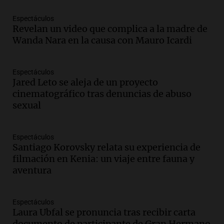
nevada en Mendoza este fin de semana
tras condiciones invernales
Espectáculos
Revelan un video que complica a la madre de
Panorama Federal
Wanda Nara en la causa con Mauro Icardi
Episodios
Audio.
Padres presentes, pero
distraídos: ¿Qué pasa con un niño
Espectáculos
cuando el padre mira mucho el teléfono?
Jared Leto se aleja de un proyecto
Educar entre todos
cinematográfico tras denuncias de abuso
Episodios
sexual
Audio.
Presentan el innovador Parque
Tecnológico en Villa María con dos
Espectáculos
edificios icónicos
Santiago Korovsky relata su experiencia de
Panorama Federal
filmación en Kenia: un viaje entre fauna y
Episodios
aventura
Audio.
Polémica en el fútbol argentino:
árbitros bajo la lupa tras fallos
controvertidos
Espectáculos
Panorama Federal
Laura Ubfal se pronuncia tras recibir carta
Episodios
documento de participante de Gran Hermano