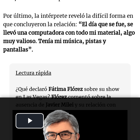
Por último, la intérprete reveló la difícil forma en
que concluyeron la relación:
“El día que se fue, se
llevó una computadora con todo mi material, algo
muy valioso. Tenía mi música, pistas y
pantallas”.
Lectura rápida
¿Qué declaró
Fátima Flórez
sobre su show
en Las Vegas?
Flórez
comentó sobre la
ausencia de
Javier Milei
y su relación con
Norberto Marcos
.
Play
¿Quién es el nuevo pretendiente
Video
mencionado por
Fátima Flórez
?
Fátima