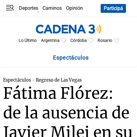
Deportes
Caminos
Opinión
Participá
Programas
Últimas coberturas
Últimas 24 h
En YouTube
Clima
Horóscopo
Lo Último
Argentina
Córdoba
Rosario
Espectáculos
Espectáculos
Regreso de Las Vegas
Fátima Flórez:
de la ausencia de
Javier Milei en su