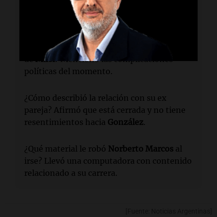
sugirió que tiene varios admiradores, pero
no identificó a ninguno.
¿Qué justificación dio
Flórez
por la vacante
de
Milei
? Mencionó las complicaciones
políticas del momento.
¿Cómo describió la relación con su ex
pareja? Afirmó que está cerrada y no tiene
resentimientos hacia
González
.
¿Qué material le robó
Norberto Marcos
al
irse? Llevó una computadora con contenido
relacionado a su carrera.
[Fuente: Noticias Argentinas]