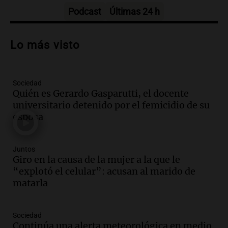
Episodios
Podcast
Últimas 24 h
Audio.
Carolina Losada: "Faltó que el
oficialismo la explique mejor" sobre la
Lo más visto
ley de propiedad privada
Informados al regreso
Episodios
Sociedad
Audio.
Debate en el Senado y protesta
Quién es Gerardo Gasparutti, el docente
en Rosario contra la ley de Propiedad
universitario detenido por el femicidio de su
Privada.
esposa
Viva la Radio Rosario
Episodios
Audio.
Manifestación en Rosario contra
Juntos
la ley de Propiedad Privada debatida en
Giro en la causa de la mujer a la que le
el Senado.
“explotó el celular”: acusan al marido de
Viva la Radio Rosario
matarla
Episodios
Audio.
Luis Juez cuestionó la polémica
Sociedad
por la Ley de Tierras: "Construyeron un
Continúa una alerta meteorológica en medio