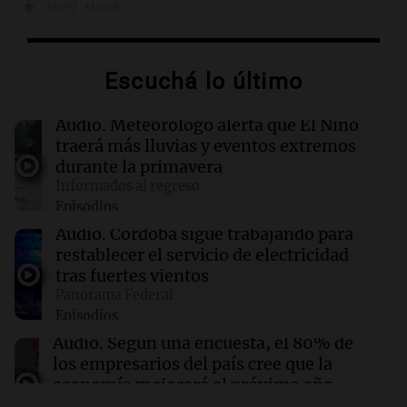
19:32
Mundo
Javier Milei y Daniel Noboa firman acuerdos
en histórica visita a Ecuador
Escuchá lo último
19:29
Mundo
Trump firma órdenes para limitar el 'turismo
Audio.
Meteorólogo alerta que El Niño
de nacimiento' y la ciudadanía automática
traerá más lluvias y eventos extremos
durante la primavera
Informados al regreso
19:11
Sociedad
Episodios
La joven Candela Arizaga testifica sobre su
relación con Facundo Moyano en medio de
Audio.
Córdoba sigue trabajando para
acusaciones
restablecer el servicio de electricidad
tras fuertes vientos
Panorama Federal
19:09
Sociedad
Episodios
Finalizan las lluvias en el AMBA: frío extremo
y mínimas de hasta 1 grado se esperan
Audio.
Según una encuesta, el 80% de
los empresarios del país cree que la
economía mejorará el próximo año
Amamos Argentina