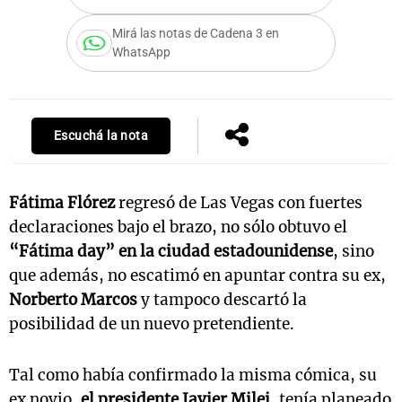
Mirá las notas de Cadena 3 en
WhatsApp
Notas
s
Notas
La Sole en
Escuchá la nota
ial
Mundial 2026
Cadena 3
Fátima Flórez
regresó de Las Vegas con fuertes
declaraciones bajo el brazo, no sólo obtuvo el
“Fátima day” en la ciudad estadounidense
, sino
que además, no escatimó en apuntar contra su ex,
Norberto Marcos
y tampoco descartó la
posibilidad de un nuevo pretendiente.
Tal como había confirmado la misma cómica, su
ex novio,
el presidente Javier Milei
, tenía planeado