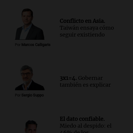
Viva la Radio
Episodios
Audio.
Santa Fe, segunda provincia con
Conflicto en Asia.
más femicidios del país, según informe
Taiwán ensaya cómo
de Casa del Encuentro
seguir existiendo
Panorama Federal
Episodios
Por
Marcos Calligaris
Audio.
Santa Fe reactivará 1.500
viviendas paralizadas tras el cierre de
Procrear en la provincia
Panorama Federal
3x1=4.
Gobernar
Episodios
también es explicar
Por
Sergio Suppo
El dato confiable.
Miedo al despido: el
46% de los