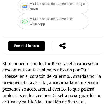
Mirá las notas de Cadena 3 en Google
News
Mirá las notas de Cadena 3 en
Notas
WhatsApp
s
Notas
La Sole en
ial
Mundial 2026
Cadena 3
Escuchá la nota
El reconocido conductor Beto Casella expresó su
descontento ante el show realizado por Tini
Stoessel en el corazón de Palermo. Atraídas por la
presencia de la artista, aproximadamente 20 mil
personas se acercaron al evento, lo que generó
molestias en los vecinos. Casella no se guardó sus
críticas y calificó la situación de 'berreta'.