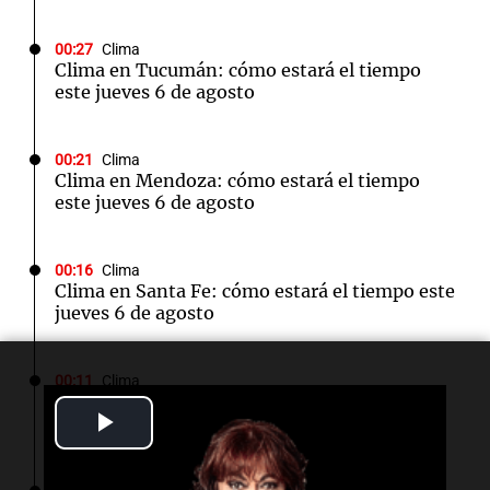
00:27
Clima
Clima en Tucumán: cómo estará el tiempo
este jueves 6 de agosto
00:21
Clima
Clima en Mendoza: cómo estará el tiempo
este jueves 6 de agosto
00:16
Clima
Clima en Santa Fe: cómo estará el tiempo este
jueves 6 de agosto
00:11
Clima
Clima en Rosario: cómo estará el tiempo este
Play
jueves 6 de agosto
Video