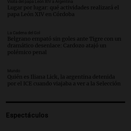
Audio.
Madres en Rosario piden por la
Visita del papa León XIV a Argentina
Lugar por lugar: qué actividades realizará el
ley Joaquín.
papa León XIV en Córdoba
Viva la Radio Rosario
Episodios
Audio.
Juan Pedro Colombo, rematador
La Cadena del Gol
Belgrano empató sin goles ante Tigre con un
de hacienda: “Las tecnologías no
dramático desenlace: Cardozo atajó un
reemplazan el contacto con la gente”
polémico penal
La Argentina, hoy
Episodios
Audio.
Un trabajador herido tras caer a
Mundo
Quién es Iliana Lick, la argentina detenida
un pozo de 17 metros en Nueva Córdoba
por el ICE cuando viajaba a ver a la Selección
Panorama Federal
Episodios
Audio.
Lanzamiento del Tigo 7 CSH: el
nuevo híbrido enchufable de Chery llega
Espectáculos
al mercado argentino
Panorama Federal
Episodios