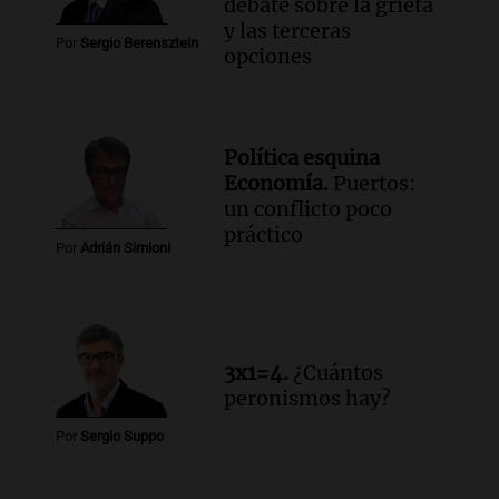
debate sobre la grieta
y las terceras
Por
Sergio Berensztein
opciones
Política esquina
Economía.
Puertos:
un conflicto poco
práctico
Por
Adrián Simioni
3x1=4.
¿Cuántos
peronismos hay?
Por
Sergio Suppo