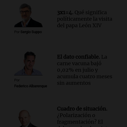
historia nacida en Córdoba
Viva la Radio
3x1=4.
Qué significa
Episodios
políticamente la visita
Audio.
Monseñor Fenoy celebra la visita
del papa León XIV
de León XIV a Argentina y reflexiona
Por
Sergio Suppo
sobre su impacto espiritual
Panorama Federal
Episodios
El dato confiable.
La
Audio.
El ministro de Economía de Santa
carne vacuna bajó
Fe relativiza el impacto del fallo sobre
0,02% en julio y
jubilaciones en la provincia
acumula cuatro meses
Panorama Federal
Por
sin aumentos
Episodios
Federico Albarenque
Cuadro de situación.
¿Polarización o
fragmentación? El