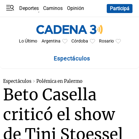
Deportes
Caminos
Opinión
Participá
Programas
Últimas coberturas
Últimas 24 h
En YouTube
Clima
Horóscopo
Lo Último
Argentina
Córdoba
Rosario
Espectáculos
Espectáculos
Polémica en Palermo
Beto Casella
criticó el show
de Tini Stoessel