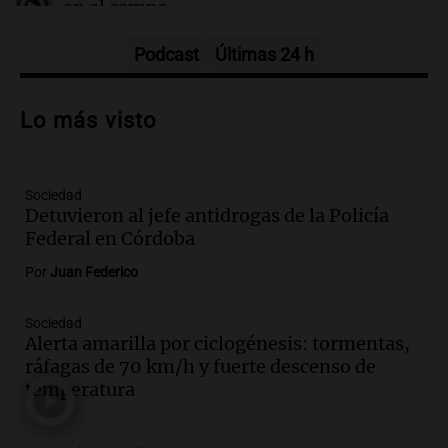
en el campo
Panorama Federal
Episodios
Podcast
Últimas 24 h
Audio.
Preparativos para la feria en La
Bulalle, Córdoba: actividades y horarios
Lo más visto
de apertura
Panorama Federal
Episodios
Sociedad
Audio.
Río Gallegos enfrenta secuelas de
Detuvieron al jefe antidrogas de la Policía
lluvias, senadores manifiestan
Federal en Córdoba
oposición a ley de tierras
Panorama Federal
Por
Juan Federico
Episodios
Audio.
Mendoza celebra la apertura del
Sociedad
Alerta amarilla por ciclogénesis: tormentas,
centro de esquí Penitentes Park tras
ráfagas de 70 km/h y fuerte descenso de
siete años de cierre por falta de nieve
temperatura
Panorama Federal
Episodios