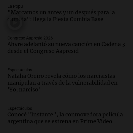
La Popu
Audio.
Perito Moreno recibe la Copa
"Marcamos un antes y un después para la
Mundial de Natación de Invierno con
cumbia": llega la Fiesta Cumbia Base
récords y atletas de 20 países
Amamos Argentina
Episodios
Congreso Aapresid 2026
Audio.
Conductor imputado por
Ahyre adelantó su nueva canción en Cadena 3
accidente fatal en San Luis dejó tres
desde el Congreso Aapresid
jóvenes muertos y un herido grave
Panorama Federal
Episodios
Espectáculos
Natalia Oreiro revela cómo los narcisistas
Audio.
Historiador de la UBA celebró la
manipulan a través de la vulnerabilidad en
marcha atrás en la Ley de Tierras:
'Yo, narciso'
“Frenamos un saqueo de recursos”
Amamos Argentina
Episodios
Espectáculos
Audio.
Ahyre estuvo en el Estudio
Conocé "Instante", la conmovedora película
Federal Sancor Seguros y adelantó su
argentina que se estrena en Prime Video
nuevo tema a Cadena 3 Rosario.