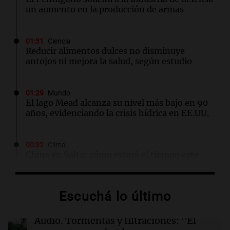
un aumento en la producción de armas
01:31
Ciencia
Reducir alimentos dulces no disminuye
antojos ni mejora la salud, según estudio
01:29
Mundo
El lago Mead alcanza su nivel más bajo en 90
años, evidenciando la crisis hídrica en EE.UU.
00:32
Clima
Clima en Salta: cómo estará el tiempo este
domingo 9 de agosto
Escuchá lo último
00:26
Clima
Clima en Tucumán: cómo estará el tiempo
este domingo 9 de agosto
Audio.
Tormentas y filtraciones: "El