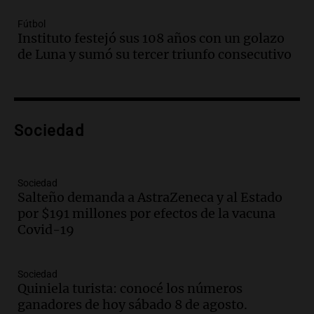
Episodios
Fútbol
Audio.
Borges, abogada de Pourrain:
Instituto festejó sus 108 años con un golazo
"Tres hombres se lo llevaron para
de Luna y sumó su tercer triunfo consecutivo
hacerle preguntas y nunca regresó"
Una mañana para todos
Episodios
Audio.
Voluntarios limpiaron 9.000
Sociedad
metros del río Suquía y retiraron hasta
800 kilos de basura por jornada
Una mañana para todos
Episodios
Sociedad
Salteño demanda a AstraZeneca y al Estado
Audio.
La historia de la servilleta que
por $191 millones por efectos de la vacuna
firmó Jorge Messi para el primer
Covid-19
contrato de Leo con Barcelona
Una mañana para todos
Episodios
Sociedad
Quiniela turista: conocé los números
Audio.
Joan Gaspart: "Sin Jorge, no sé si
ganadores de hoy sábado 8 de agosto.
Messi hubiera llegado adonde llegó"