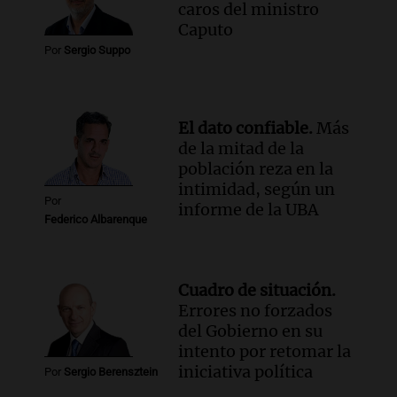
caros del ministro
Audio.
Chile planteó mejorar la
Caputo
conectividad fronteriza, aérea y digital
Por
Sergio Suppo
con Jujuy
Panorama Federal
Episodios
El dato confiable.
Más
de la mitad de la
población reza en la
intimidad, según un
Por
informe de la UBA
Federico Albarenque
Cuadro de situación.
Errores no forzados
del Gobierno en su
intento por retomar la
iniciativa política
Por
Sergio Berensztein