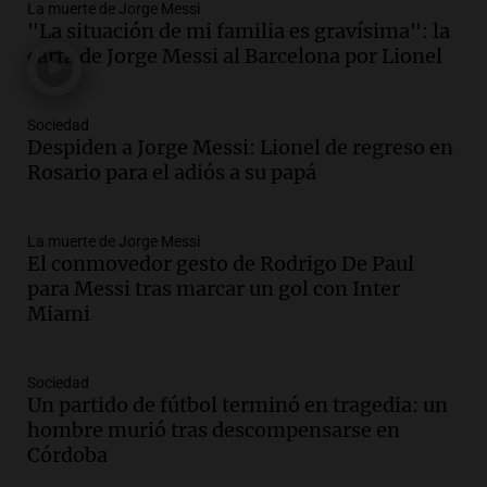
La muerte de Jorge Messi
Audio.
Tragedia en Mendoza: un muerto
"La situación de mi familia es gravísima": la
y cinco heridos tras caer dos autos desde
carta de Jorge Messi al Barcelona por Lionel
un puente
Una mañana para todos
Episodios
Sociedad
Audio.
Messi llegará esta noche a
Despiden a Jorge Messi: Lionel de regreso en
Rosario para acompañar a su familia
Rosario para el adiós a su papá
tras la muerte de su papá
Una mañana para todos
La muerte de Jorge Messi
Episodios
El conmovedor gesto de Rodrigo De Paul
Audio.
Ley de Propiedad Privada: el revés
para Messi tras marcar un gol con Inter
en el Congreso expuso una debilidad
Miami
comunicacional del Gobierno
Una mañana para todos
Episodios
Sociedad
Un partido de fútbol terminó en tragedia: un
Audio.
Casabindo se prepara para una
hombre murió tras descompensarse en
celebración única: 30.000 turistas y el
Córdoba
tradicional Toreo de la Vincha
Una mañana para todos