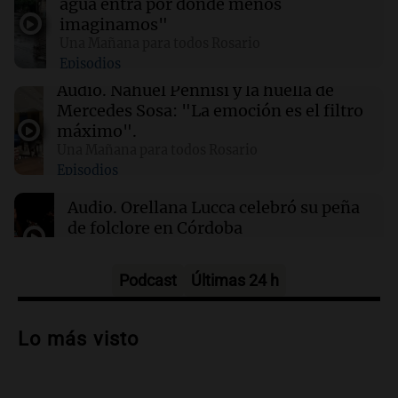
agua entra por donde menos
imaginamos"
00:21
Clima
Una Mañana para todos Rosario
Clima en Mendoza: cómo estará el tiempo
Episodios
este domingo 9 de agosto
Audio.
Nahuel Pennisi y la huella de
Mercedes Sosa: "La emoción es el filtro
00:16
Clima
máximo".
Clima en Santa Fe: cómo estará el tiempo este
Una Mañana para todos Rosario
domingo 9 de agosto
Episodios
Audio.
Orellana Lucca celebró su peña
de folclore en Córdoba
Tarde y Media
Episodios
Podcast
Últimas 24 h
Audio.
Trágico accidente en Mendoza:
un muerto y varios heridos tras caída de
Lo más visto
vehículos desde un puente
Panorama Federal
Episodios