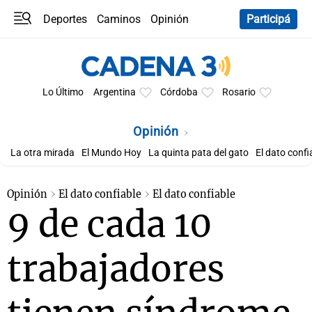
Deportes
Caminos
Opinión
Participá
Programas
Últimas coberturas
Últimas 24 h
En YouTube
Clima
Horóscopo
Lo Último
Argentina
Córdoba
Rosario
Opinión
La otra mirada
El Mundo Hoy
La quinta pata del gato
El dato confi
Opinión
El dato confiable
El dato confiable
9 de cada 10
trabajadores