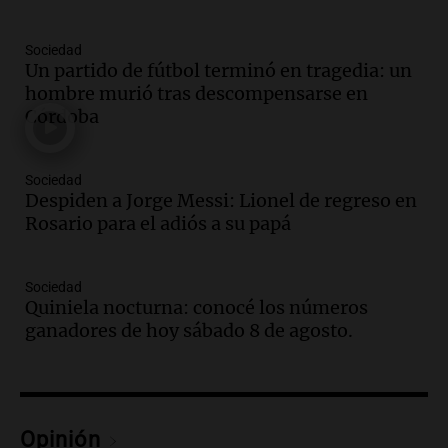
Una mañana para todos
Episodios
Sociedad
Un partido de fútbol terminó en tragedia: un
Audio.
El orgullo y el sueño argentino de
hombre murió tras descompensarse en
Jorge Messi en una entrevista con Rony
Córdoba
Vargas en 2007
Una mañana para todos
Episodios
Sociedad
Audio.
El abuelo de Agostina Vega, tras
Despiden a Jorge Messi: Lionel de regreso en
las nuevas detenciones: "En esa casa
Rosario para el adiós a su papá
todos tenían algo que ver"
Una mañana para todos
Sociedad
Episodios
Quiniela nocturna: conocé los números
Audio.
Una nutricionista derribó el mito
ganadores de hoy sábado 8 de agosto.
del desayuno ideal: qué alimentos
conviene priorizar
Una mañana para todos
Episodios
Opinión