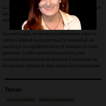
La presión y el estrés son parte de un sistema que
necesita reevaluarse para mejorar la calidad de
vida laboral de los trabajadores.
En conclusión, es necesario reflexionar sobre la
cultura laboral en Argentina y la necesidad de
encontrar un equilibrio entre el trabajo y la vida
personal. La desconexión es esencial para
combatir el síndrome de burnout y construir un
futuro más saludable para todos los trabajadores.
Temas
el dato confiable
Federico Albarenque