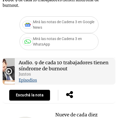
burnout.
Mirá las notas de Cadena 3 en Google
Notas
News
s
Notas
La Sole en
Mirá las notas de Cadena 3 en
ial
Mundial 2026
Cadena 3
WhatsApp
Audio.
9 de cada 10 trabajadores tienen
síndrome de burnout
Juntos
Episodios
Escuchá la nota
Nueve de cada diez