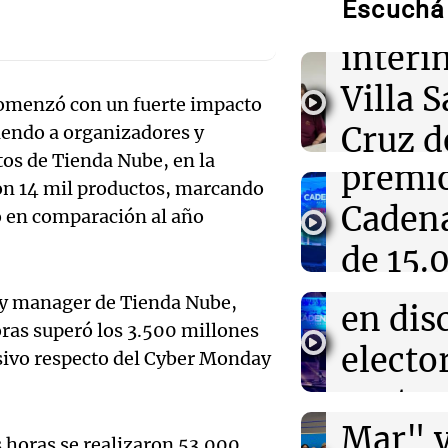
Escuchá 
intend
interina de Vil
Lago y se atrin
Audio.
interi
Anunci
12:13
Villa 
Sociedad
omenzó con un fuerte impacto
Quiniela la pri
conocé los núm
ganado
Cruz d
iendo a organizadores y
hoy viernes 7 d
os de Tienda Nube, en la
premi
tras se
Audio.
on 14 mil productos, marcando
12:11
Clima
Cadena
destit
o en comparación al año
Clima en Rosari
inicia
tiempo este vie
de 15.
Ahora país
Audio.
bonos 
Episodios
mensa
ry manager de Tienda Nube,
Tekis
en dis
oras superó los 3.500 millones
recibi
prese
elector
esivo respecto del Cyber Monday
Noticias
"Cordi
protec
Episodios
Audio.
Mar" 
tierras
 horas se realizaron 53.000