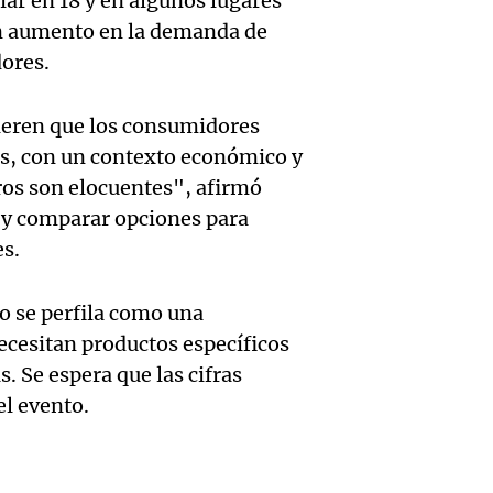
en la
cultur
ar en 18 y en algunos lugares
Audio.
un aumento en la demanda de
intimi
imperd
de fiel
ores.
según
Noticias
celebr
Episodios
ieren que los consumidores
inform
Audio.
Cayet
as, con un contexto económico y
UBA
ros son elocuentes", afirmó
que ha
pidien
 y comparar opciones para
El dato conf
reglam
trabaj
Episodios
s.
Audio.
el rec
en Có
o se perfila como una
acusa 
Kennel
Panorama F
cesitan productos específicos
Episodios
Audio.
de per
los cr
. Se espera que las cifras
l evento.
y Perú
econo
perros
reanu
estad
Noticias Ro
Episodios