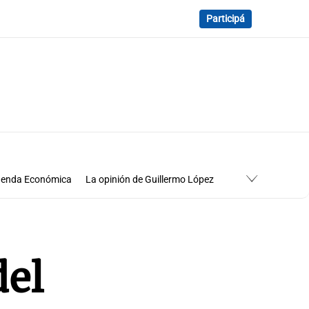
Participá
enda Económica
La opinión de Guillermo López
Economía
Cuadro de situación
del