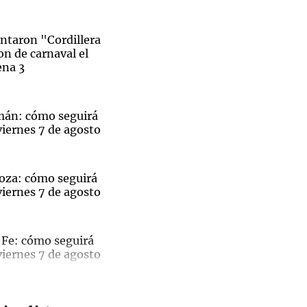
entaron "Cordillera
on de carnaval el
ena 3
Notas
tas
Notas
Venezuela de
mán: cómo seguirá
 Groenlandia
Comprometidos
Madur
viernes 7 de agosto
oza: cómo seguirá
viernes 7 de agosto
 Fe: cómo seguirá
viernes 7 de agosto
Se
heró la
 la intendenta