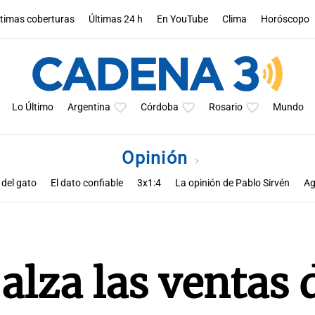
ltimas coberturas
Últimas 24 h
En YouTube
Clima
Horóscopo
Lo Último
Argentina
Córdoba
Rosario
Mundo
Opinión
 del gato
El dato confiable
3x1:4
La opinión de Pablo Sirvén
Ag
s de Zucho
Notas
La opinión de Rodolfo Barili
Política esquina 
alza las ventas 