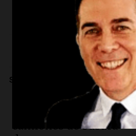
Fue en la ruta 19. El impacto involucró a un Renault
Clio y a un Peugeot 307. La conductora de este
último se encuentra fuera de peligro. En tanto, un
automovilista resultó con lesiones tras un vuelco en
Circunvalación.
Quién era la bombera que murió en
el trágico choque de la ruta 19
Sociedad
Siempre Juntos Rosario
Retiraran hasta 14
camiones de basura