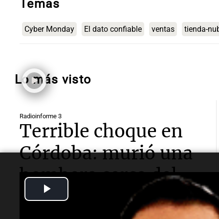
Temas
Cyber Monday
El dato confiable
ventas
tienda-nu
Lo más visto
Radioinforme 3
Terrible choque en
Córdoba: murió una
bombera cerca del
Play
Mercado de Abasto
Video