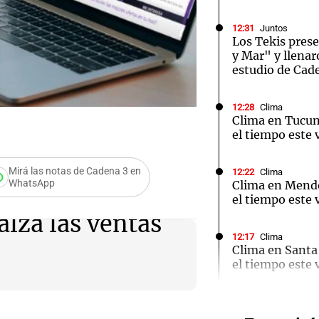
12:31
Juntos
Los Tekis pres
y Mar" y llenar
estudio de Cad
Notas
Notas
No
12:28
Clima
Clima en Tucu
e en Cadena 3
El huracán de Arequito
Cadena 3 en
el tiempo este 
Mirá las notas de Cadena 3 en
12:22
Clima
WhatsApp
Clima en Mend
el tiempo este 
lza las ventas
12:17
Clima
Clima en Santa
el tiempo este 
Audio.
atrinc
12:13
Juntos
Destituyeron a