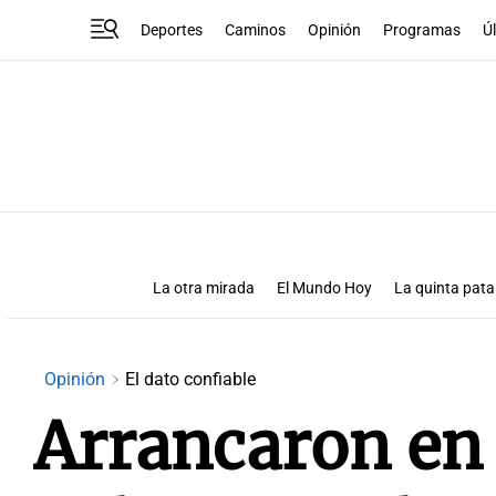
Deportes
Caminos
Opinión
Programas
Ú
La otra mirada
El Mundo Hoy
La quinta pata
Más que números
Las Clave
Opinión
El dato confiable
Arrancaron en 