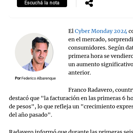
Escuchá la nota
El
Cyber Monday 2024
c
en el mercado, sorprend
consumidores. Según dat
primera hora se vendier
un aumento significativ
anterior.
Por
Federico Albarenque
Franco Radavero, count
destacó que "la facturación en las primeras 6 h
de pesos", lo que refleja un "crecimiento expr
del año pasado".
Radavero informó que durante las primeras seis