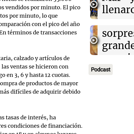
La Bul
llenar
s vendidos por minuto. El pico
Panorama F
Episodios
ctos por minuto, lo que
comie
carnav
Audio.
omparación con el pico del año
sorpre
estudi
 En términos de transacciones
Córdo
grand
Cadena
destit
premio
Juntos
ia, calzado y artículos de
Audio.
la int
Episodios
 las ventas se hicieron con
los vis
Podcast
de tan
interi
o en 3, 6 y hasta 12 cuotas.
Noticias
a compra de productos de mayor
milong
Villa 
Episodios
ás difíciles de adquirir debido
Audio.
Confit
Cruz d
la mita
Orient
se atr
s tasas de interés, ha
poblac
propue
Juntos
es condiciones de financiación.
Episodios