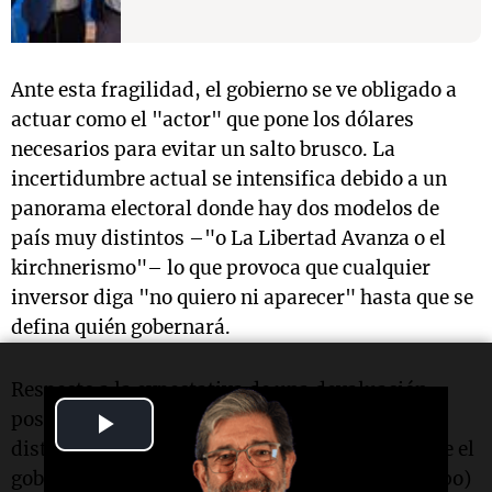
Ante esta fragilidad, el gobierno se ve obligado a
actuar como el "actor" que pone los dólares
necesarios para evitar un salto brusco. La
incertidumbre actual se intensifica debido a un
panorama electoral donde hay dos modelos de
país muy distintos –"o La Libertad Avanza o el
kirchnerismo"– lo que provoca que cualquier
inversor diga "no quiero ni aparecer" hasta que se
defina quién gobernará.
Respecto a la expectativa de una devaluación
Play
poselectoral (después del 27 de octubre), Bulat
distinguió entre una devaluación formal (donde el
Video
gobierno mueve el dólar que controla bajo el cepo)