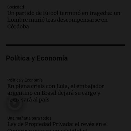
Episodios
Sociedad
Un partido de fútbol terminó en tragedia: un
Audio.
Trágico accidente en Mendoza:
hombre murió tras descompensarse en
un muerto y varios heridos tras caída de
Córdoba
vehículos desde un puente
Panorama Federal
Episodios
Audio.
Tragedia en Mendoza: un muerto
Política y Economía
y cinco heridos tras caer dos autos desde
un puente
Una mañana para todos
Episodios
Política y Economía
En plena crisis con Lula, el embajador
Audio.
Messi llegará esta noche a
argentino en Brasil dejará su cargo y
Rosario para acompañar a su familia
regresará al país
tras la muerte de su papá
Una mañana para todos
Episodios
Una mañana para todos
Audio.
Ley de Propiedad Privada: el revés
Ley de Propiedad Privada: el revés en el
en el Congreso expuso una debilidad
Congreso expuso una debilidad