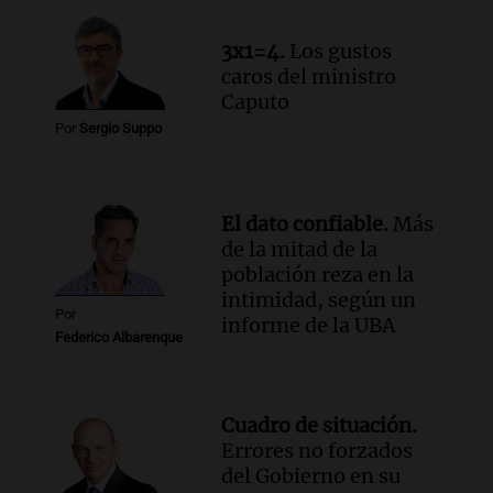
Episodios
Audio.
Una nutricionista derribó el mito
3x1=4.
Los gustos
del desayuno ideal: qué alimentos
caros del ministro
conviene priorizar
Caputo
Una mañana para todos
Por
Sergio Suppo
Episodios
El dato confiable.
Más
de la mitad de la
población reza en la
intimidad, según un
Por
informe de la UBA
Federico Albarenque
Cuadro de situación.
Errores no forzados
del Gobierno en su