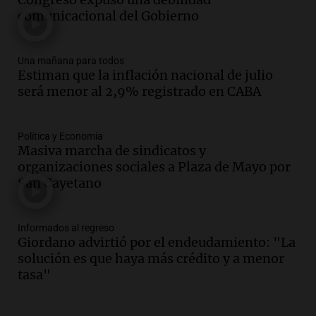
comunicacional del Gobierno
comunicacional del Gobierno
Una mañana para todos
Episodios
Una mañana para todos
Audio.
Casabindo se prepara para una
Estiman que la inflación nacional de julio
celebración única: 30.000 turistas y el
será menor al 2,9% registrado en CABA
tradicional Toreo de la Vincha
Una mañana para todos
Episodios
Política y Economía
Audio.
Borges, abogada de Pourrain:
Masiva marcha de sindicatos y
"Tres hombres se lo llevaron para
organizaciones sociales a Plaza de Mayo por
hacerle preguntas y nunca regresó"
San Cayetano
Una mañana para todos
Episodios
Informados al regreso
Audio.
Voluntarios limpiaron 9.000
Giordano advirtió por el endeudamiento: "La
metros del río Suquía y retiraron hasta
solución es que haya más crédito y a menor
800 kilos de basura por jornada
tasa"
Una mañana para todos
Episodios