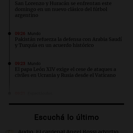
San Lorenzo y Huracán se enfrentan este
domingo en un nuevo clásico del fútbol
argentino
09:26
Mundo
Pakistán refuerza la defensa con Arabia Saudí
y Turquía en un acuerdo histórico
09:23
Mundo
El papa León XIV exige el cese de ataques a
civiles en Ucrania y Rusia desde el Vaticano
09:21
Espectáculos
Carlos Rottemberg presenta "Pasen y Lean",
su obra sobre 50 años en el teatro argentino
Escuchá lo último
09:20
Sociedad
Un local en Dock Sud que hace reír a los chicos
Audio.
El cardenal Ángel Rossi advirtió