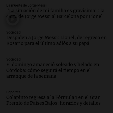
La muerte de Jorge Messi
Audio.
La lección del Titanic y la
"La situación de mi familia es gravísima": la
humildad en tiempos de tormenta
carta de Jorge Messi al Barcelona por Lionel
según San Ignacio de Loyola
Panorama Federal
Episodios
Sociedad
Audio.
Tormentas y filtraciones: "El
Despiden a Jorge Messi: Lionel, de regreso en
agua entra por donde menos
Rosario para el último adiós a su papá
imaginamos"
Una Mañana para todos Rosario
Sociedad
Episodios
El domingo amaneció soleado y helado en
Audio.
Nahuel Pennisi y la huella de
Córdoba: cómo seguirá el tiempo en el
Mercedes Sosa: "La emoción es el filtro
arranque de la semana
máximo".
Una Mañana para todos Rosario
Episodios
Deportes
Colapinto regresa a la Fórmula 1 en el Gran
Audio.
Orellana Lucca celebró su peña
Premio de Países Bajos: horarios y detalles
de folclore en Córdoba
Tarde y Media