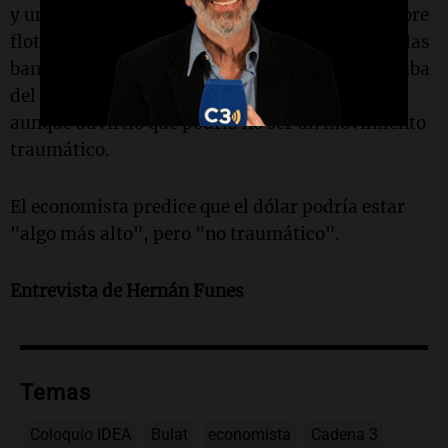
y una decisión de mercado en un esquema de libre
flotación. En este último escenario, si se sacan las
bandas y el mercado define, consideró que la suba
del dólar se daría solo si hay mucha demanda,
aunque advirtió que podría no ser un movimiento
traumático.
El economista predice que el dólar podría estar
"algo más alto", pero "no traumático".
Entrevista de Hernán Funes
Temas
Coloquio IDEA
Bulat
economista
Cadena 3