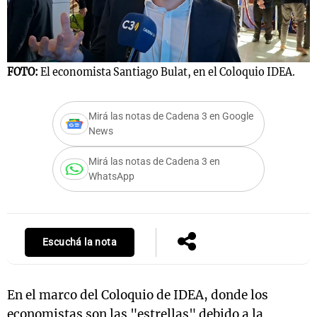
Notas
FOTO:
El economista Santiago Bulat, en el Coloquio IDEA.
s
Notas
La Sole en
ial
Mundial 2026
Cadena 3
Mirá las notas de Cadena 3 en Google
News
Mirá las notas de Cadena 3 en
WhatsApp
Escuchá la nota
En el marco del Coloquio de IDEA, donde los
economistas son las "estrellas" debido a la