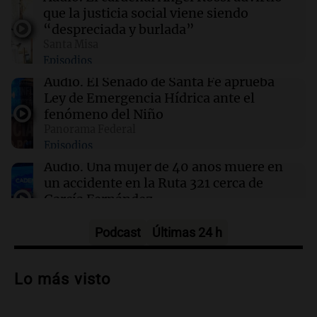
a cambio de un pancho
que la justicia social viene siendo
“despreciada y burlada”
Santa Misa
09:14
Sociedad
Episodios
El juicio a "Pity" Álvarez por el asesinato de
Cristian Díaz en Villa Lugano iniciará este
Audio.
El Senado de Santa Fe aprueba
lunes
Ley de Emergencia Hídrica ante el
fenómeno del Niño
Panorama Federal
09:13
Mundo
Episodios
No se detectan casos de ébola en barco fluvial
en cuarentena cerca de Kinshasa, Congo
Audio.
Una mujer de 40 años muere en
un accidente en la Ruta 321 cerca de
García Fernández
Panorama Federal
Episodios
Podcast
Últimas 24 h
Audio.
El Tesoro Nacional captura 12
billones de pesos y genera excedente de
Lo más visto
liquidez de 4 billones
Panorama Federal
Episodios