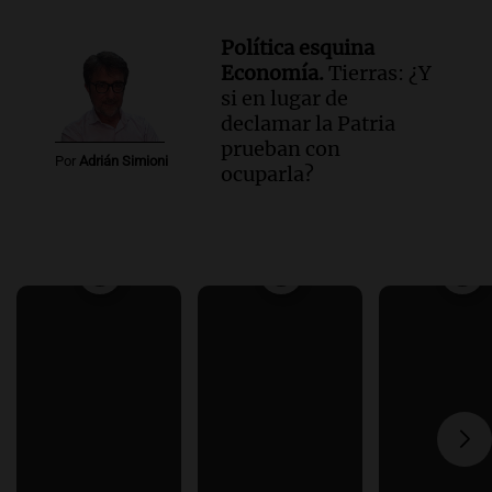
Política esquina
Economía.
Tierras: ¿Y
si en lugar de
declamar la Patria
prueban con
Por
Adrián Simioni
ocuparla?