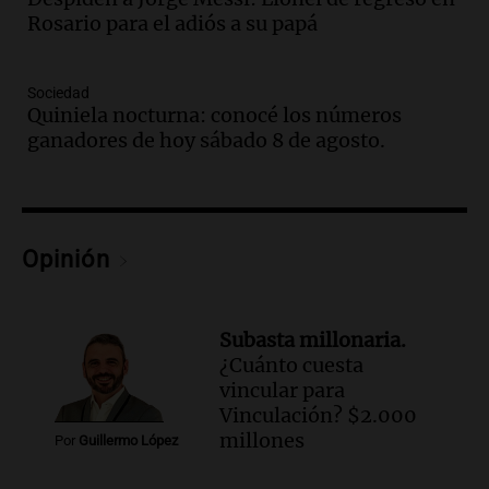
las nuevas detenciones: "En esa casa
Rosario para el adiós a su papá
todos tenían algo que ver"
Una mañana para todos
Sociedad
Episodios
Quiniela nocturna: conocé los números
Audio.
Una nutricionista derribó el mito
ganadores de hoy sábado 8 de agosto.
del desayuno ideal: qué alimentos
conviene priorizar
Una mañana para todos
Episodios
Opinión
Audio.
Murió Jorge Messi
Una mañana para todos
Episodios
Subasta millonaria.
¿Cuánto cuesta
Audio.
Mateo, a los 25 años, lucha
vincular para
contra el tiempo: necesita un trasplante
Vinculación? $2.000
para poder seguir viviend
millones
Por
Guillermo López
Una mañana para todos
Episodios