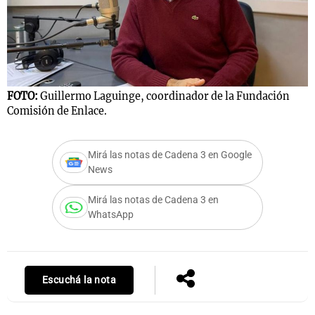
Notas
s
Notas
La Sole en
FOTO:
Guillermo Laguinge, coordinador de la Fundación
ial
Mundial 2026
Cadena 3
Comisión de Enlace.
Mirá las notas de Cadena 3 en Google
News
Mirá las notas de Cadena 3 en
WhatsApp
Escuchá la nota