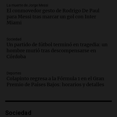
La muerte de Jorge Messi
Episodios
El conmovedor gesto de Rodrigo De Paul
Audio.
Ley de Propiedad Privada: el revés
para Messi tras marcar un gol con Inter
en el Congreso expuso una debilidad
Miami
comunicacional del Gobierno
Una mañana para todos
Episodios
Sociedad
Un partido de fútbol terminó en tragedia: un
Audio.
Casabindo se prepara para una
hombre murió tras descompensarse en
celebración única: 30.000 turistas y el
Córdoba
tradicional Toreo de la Vincha
Una mañana para todos
Episodios
Deportes
Audio.
Borges, abogada de Pourrain:
Colapinto regresa a la Fórmula 1 en el Gran
"Tres hombres se lo llevaron para
Premio de Países Bajos: horarios y detalles
hacerle preguntas y nunca regresó"
Una mañana para todos
Episodios
Audio.
Voluntarios limpiaron 9.000
Sociedad
metros del río Suquía y retiraron hasta