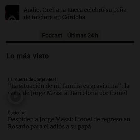
Reducir alimentos dulces no disminuye
Audio.
Orellana Lucca celebró su peña
antojos ni mejora la salud, según estudio
de folclore en Córdoba
Tarde y Media
Episodios
Podcast
Últimas 24 h
Audio.
Trágico accidente en Mendoza:
un muerto y varios heridos tras caída de
Lo más visto
vehículos desde un puente
Panorama Federal
Episodios
La muerte de Jorge Messi
Audio.
Tragedia en Mendoza: un muerto
"La situación de mi familia es gravísima": la
y cinco heridos tras caer dos autos desde
carta de Jorge Messi al Barcelona por Lionel
un puente
Una mañana para todos
Episodios
Sociedad
Audio.
Messi llegará esta noche a
Despiden a Jorge Messi: Lionel de regreso en
Rosario para acompañar a su familia
Rosario para el adiós a su papá
tras la muerte de su papá
Una mañana para todos