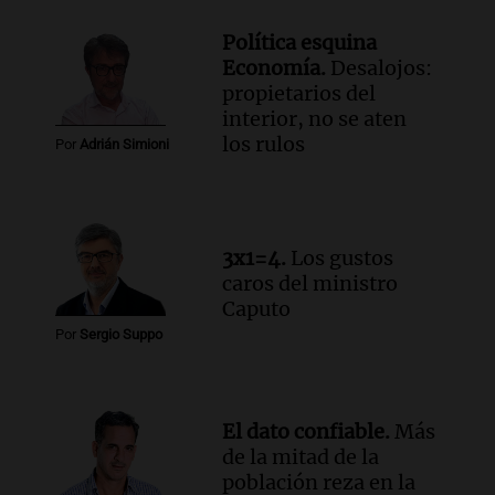
Audio.
Estiman que la inflación nacional
Política esquina
de julio será menor al 2,9% registrado
Economía.
Desalojos:
en CABA
propietarios del
Una mañana para todos
interior, no se aten
Episodios
los rulos
Por
Adrián Simioni
Audio.
Altas Cumbres: rescataron a una
cabra que llevaba ocho días atrapada en
un precipicio
Una mañana para todos
3x1=4.
Los gustos
Episodios
caros del ministro
Audio.
Chile planteó mejorar la
Caputo
conectividad fronteriza, aérea y digital
Por
Sergio Suppo
con Jujuy
Panorama Federal
Episodios
El dato confiable.
Más
de la mitad de la
población reza en la