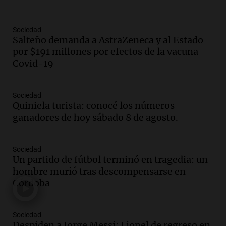
800 kilos de basura por jornada
Una mañana para todos
Episodios
Sociedad
Salteño demanda a AstraZeneca y al Estado
Audio.
La historia de la servilleta que
por $191 millones por efectos de la vacuna
firmó Jorge Messi para el primer
Covid-19
contrato de Leo con Barcelona
Una mañana para todos
Episodios
Sociedad
Quiniela turista: conocé los números
Audio.
Joan Gaspart: "Sin Jorge, no sé si
ganadores de hoy sábado 8 de agosto.
Messi hubiera llegado adonde llegó"
Una mañana para todos
Episodios
Sociedad
Un partido de fútbol terminó en tragedia: un
Audio.
El orgullo y el sueño argentino de
hombre murió tras descompensarse en
Jorge Messi en una entrevista con Rony
Córdoba
Vargas en 2007
Una mañana para todos
Episodios
Sociedad
Audio.
El abuelo de Agostina Vega, tras
Despiden a Jorge Messi: Lionel de regreso en