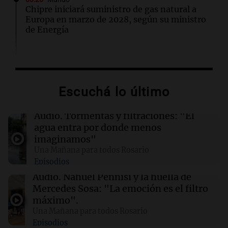
Chipre iniciará suministro de gas natural a
Europa en marzo de 2028, según su ministro
de Energía
02:13
Mundo
Más de 1.300 vuelos cancelados en Shanghái
ante la llegada del tifón Dolphin
Escuchá lo último
02:03
Tecnología
Audio.
Tormentas y filtraciones: "El
Airbnb acelera el lanzamiento de funciones
agua entra por donde menos
gracias a la inteligencia artificial en su
imaginamos"
búsqueda
Una Mañana para todos Rosario
Episodios
01:49
Mundo
Audio.
Nahuel Pennisi y la huella de
El Pentágono solicita a la industria de defensa
Mercedes Sosa: "La emoción es el filtro
un aumento en la producción de armas
máximo".
Una Mañana para todos Rosario
Episodios
01:31
Ciencia