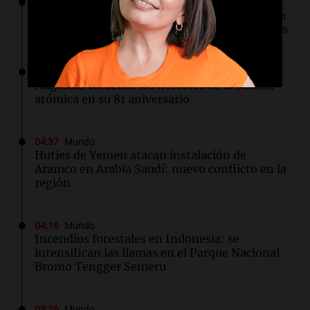
06:03
Tecnología
SpaceX optará por plantas de gas natural para
su nueva fábrica de semiconductores en Texas
04:49
Mundo
Nagasaki recuerda los horrores de la bomba
atómica en su 81 aniversario
04:37
Mundo
Hutíes de Yemen atacan instalación de
Aramco en Arabia Saudí: nuevo conflicto en la
región
04:19
Mundo
Incendios forestales en Indonesia: se
intensifican las llamas en el Parque Nacional
Bromo Tengger Semeru
03:26
Mundo