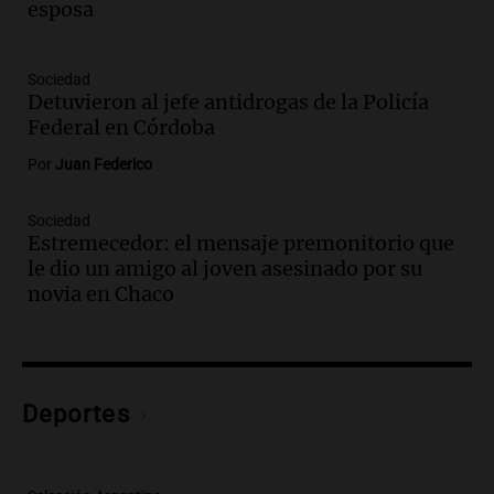
esposa
Episodios
Audio.
“Hicieron feliz a una palomita”:
la emotiva entrega del violín a la hija del
Sociedad
Detuvieron al jefe antidrogas de la Policía
histórico limpiavidrios
Federal en Córdoba
Juntos
Episodios
Por
Juan Federico
Audio.
Ley para regular refugios y
criaderos: "La superpoblación de perros
Sociedad
y gatos es gravísima"
Estremecedor: el mensaje premonitorio que
Noticias Rosario
le dio un amigo al joven asesinado por su
Episodios
novia en Chaco
Audio.
Miedo al despido: el 46% de los
empleados sufrió consecuencias
negativas por sus redes sociales
El dato confiable
Deportes
Episodios
Audio.
Del semáforo a la universidad: la
conmovedora historia de "El Duende" y