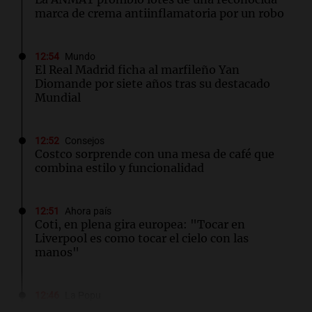
marca de crema antiinflamatoria por un robo
12:54
Mundo
El Real Madrid ficha al marfileño Yan
Diomande por siete años tras su destacado
Mundial
12:52
Consejos
Costco sorprende con una mesa de café que
combina estilo y funcionalidad
12:51
Ahora país
Coti, en plena gira europea: "Tocar en
Liverpool es como tocar el cielo con las
manos"
12:46
La Popu
El video que volvió a emocionar a los fanáticos