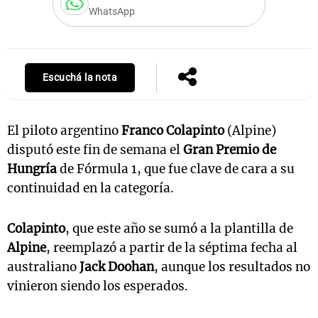
WhatsApp
Notas
s
Notas
Escuchá la nota
La Sole en
ial
Mundial 2026
Cadena 3
El piloto argentino
Franco Colapinto
(Alpine)
disputó este fin de semana el
Gran Premio de
Hungría
de Fórmula 1, que fue clave de cara a su
continuidad en la categoría.
Colapinto
, que este año se sumó a la plantilla de
Alpine
, reemplazó a partir de la séptima fecha al
australiano
Jack Doohan
, aunque los resultados no
vinieron siendo los esperados.