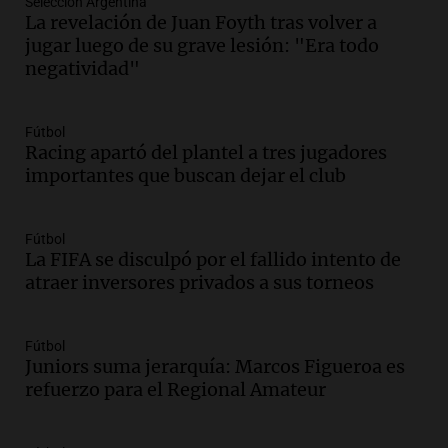
Selección Argentina
su hija violinista
La revelación de Juan Foyth tras volver a
La Mesa de Café
jugar luego de su grave lesión: "Era todo
Episodios
negatividad"
Audio.
La pizzería más antigua de
Córdoba homenajeó a León XIV con una
pizza esculpida con su rostro
Fútbol
Radioinforme 3
Racing apartó del plantel a tres jugadores
Episodios
importantes que buscan dejar el club
Audio.
Cadena 3 presentó su nuevo
Estudio Urbano: recorrerá los barrios de
Fútbol
Córdoba
La FIFA se disculpó por el fallido intento de
Juntos
atraer inversores privados a sus torneos
Episodios
Audio.
Cadena 3 anunció sus próximas
coberturas y presentó un nuevo estudio
Fútbol
urbano móvil
Juniors suma jerarquía: Marcos Figueroa es
refuerzo para el Regional Amateur
Juntos
Episodios
Audio.
A 13 años de Salta 2141,