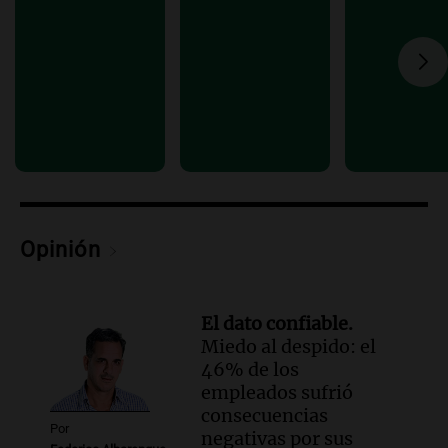
Audio.
Detienen al esposo de mujer que
falleció tras supuesta explosión de
celular en Córdoba
Noticias
Episodios
Audio.
El Vaticano expresa su apoyo a
madres buscadoras en México en medio
de crisis de desapariciones
Panorama Federal
Episodios
Opinión
El dato confiable.
Miedo al despido: el
46% de los
empleados sufrió
consecuencias
Por
negativas por sus