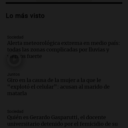
Audio.
Santa Cruz restituye salarios
descontados a docentes por paro en dos
Lo más visto
fechas clave de 2023
Panorama Federal
Episodios
Sociedad
Audio.
Alertas meteorológicas en
Alerta meteorológica extrema en medio país:
Argentina: lluvias, tormentas y ráfagas
todas las zonas complicadas por lluvias y
de viento fuertes en varias provincias
vientos fuerte
Noticias
Episodios
Audio.
Coti, en plena gira europea:
Juntos
"Tocar en Liverpool es como tocar el
Giro en la causa de la mujer a la que le
cielo con las manos"
“explotó el celular”: acusan al marido de
Ahora país
matarla
Episodios
Audio.
Una historia de superación y
Sociedad
música: Paloma y su violín en Cadena 3
Quién es Gerardo Gasparutti, el docente
emocionan a todos
universitario detenido por el femicidio de su
Noticias