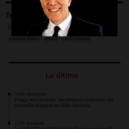
Temas
Colapinto
Fórmula 1
Gran Premio de Hungría
automovilismo
Alpine
Jack Doohan
Lo último
13:05
Ahora país
Fuego en Córdoba: bomberos combaten un
incendio forestal en Villa Yacanto
12:55
Sociedad
La ANMAT prohibió lotes de una reconocida