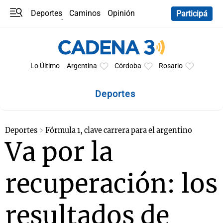
Deportes
Caminos
Opinión
Participá
Programas
Últimas coberturas
Últimas 24 h
En YouTube
Clima
Horóscopo
Lo Último
Argentina
Córdoba
Rosario
Deportes
Deportes
Fórmula 1, clave carrera para el argentino
Va por la
recuperación: los
resultados de