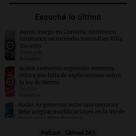
de Sebastián y Germain
Escuchá lo último
12:43
Deportes
Thiago Almada: el fichaje más caro de la
Audio.
Fuego en Córdoba: bomberos
historia de River y del fútbol argentino
combaten un incendio forestal en Villa
Yacanto
Ahora país
12:36
Mundo
Episodios
Rumania hunde barcazas en el Danubio para
asegurar el funcionamiento de su reactor
Audio.
Gobierno argentino enfrenta
nuclear
crítica por falta de explicaciones sobre
la ley de tierras
Noticias
12:33
Clima
Episodios
Clima en Salta: cómo seguirá el tiempo este
jueves 6 de agosto
Audio.
El gobierno sufre una derrota y
debe aceptar modificaciones en la ley de
tierras por falta de votos
Noticias
Episodios
Podcast
Últimas 24 h