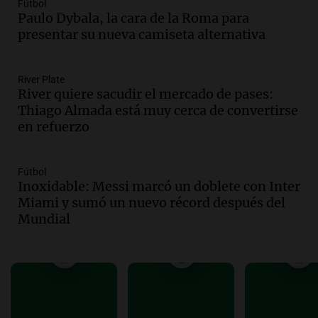
Fútbol
familiares mantienen vivo el reclamo de
Paulo Dybala, la cara de la Roma para
memoria y justicia
presentar su nueva camiseta alternativa
Noticias Rosario
Episodios
Audio.
Trasladaron a Cantero a una
River Plate
River quiere sacudir el mercado de pases:
cárcel federal de máxima seguridad:
Thiago Almada está muy cerca de convertirse
"Buscamos evitar que dirija delitos"
en refuerzo
Noticias Rosario
Episodios
Audio.
Senado debatirá proyecto de
Fútbol
propiedad privada sin controvertido
Inoxidable: Messi marcó un doblete con Inter
capítulo de tierras hoy a las 14 horas
Miami y sumó un nuevo récord después del
Noticias
Mundial
Episodios
Audio.
Asesinan a influencer mexicano
César Gastelum durante transmisión en
vivo en Culiacán, Sinaloa
Panorama Federal
Episodios