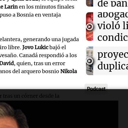
Salta a
de pan
Panorama F
Audio.
e Larin
en los minutos finales
Episodios
aboga
y acti
puso a Bosnia en ventaja
entre
violó l
destac
bicicle
Audio.
condic
Panorama F
elantera, generando una jugada
estudi
Episodios
Expert
ir al 
iro libre.
Jovo Lukic
bajó el
proyec
vesaño. Canadá respondió a los
advier
de Atl
David
, quien, tras un error
duplic
Audio.
sobre 
Panorama F
manos del arquero bosnio
Nikola
progr
Episodios
presen
nevad
movili
Podcast
pero
Mendo
 tras un córner desde la
susten
distra
fin de
Kolasinac
peinó la pelota y
Audio.
Viva la Radi
vencer a
Maxime Crépeau
.
¿Qué p
tras
Episodios
Presen