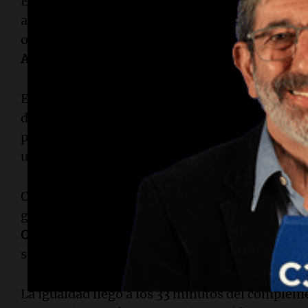
El conjunto dirigido por
Jesse Marsch
intentó re
aunque le costó encontrar profundidad.
Tani Ol
oportunidad, pero su remate se fue por encima d
Agencia Noticias Argentinas.
En el segundo tiempo, ambos equipos tuvieron 
desarrolló una jugada colectiva que terminó co
pero
Kolasinac
despejó sobre la línea, mientras
un contragolpe favorable en los pies de
Ermedin
Con la necesidad de un gol, el equipo local adel
generar peligro.
Eustaquio
probó desde media di
Oluwaseyi
estuvo cerca con un cabezazo que fu
sobre la línea.
La igualdad llegó a los 33 minutos del complem