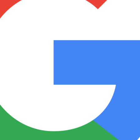
Notas
Notas
No
e en Cadena 3
El huracán de Arequito
Cadena 3 en