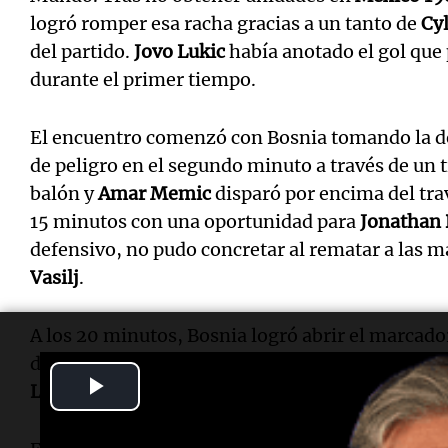
logró romper esa racha gracias a un tanto de
Cyl
del partido.
Jovo Lukic
había anotado el gol que 
durante el primer tiempo.
El encuentro comenzó con Bosnia tomando la d
de peligro en el segundo minuto a través de un t
balón y
Amar Memic
disparó por encima del tra
15 minutos con una oportunidad para
Jonathan 
defensivo, no pudo concretar al rematar a las 
Vasilj
.
A los 20 minutos, Bosnia logró abrir el marcador
derecha.
Ivan Basic
centró al primer palo,
Sead 
Play
Lukic
apareció en el área chica para cabecear y 
Video