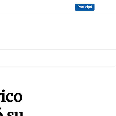
Participá
ico
ó su