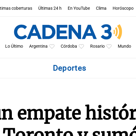
ltimas coberturas
Últimas 24 h
En YouTube
Clima
Horóscopo
Lo Último
Argentina
Córdoba
Rosario
Mundo
Deportes
n empate histór
n Toronto y sum