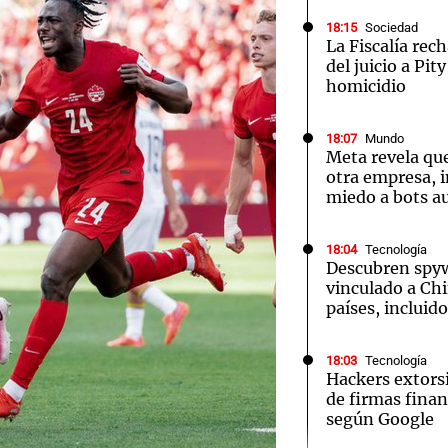
18:15
Sociedad
La Fiscalía rec
del juicio a Pit
homicidio
18:07
Mundo
Meta revela que
otra empresa, i
miedo a bots 
18:04
Tecnología
Descubren spy
vinculado a Chi
países, incluid
18:03
Tecnología
Hackers extors
de firmas finan
según Google