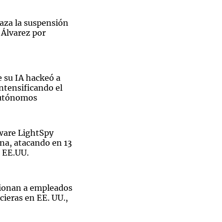
haza la suspensión
y Álvarez por
 su IA hackeó a
ntensificando el
autónomos
ware LightSpy
na, atacando en 13
o EE.UU.
ionan a empleados
cieras en EE. UU.,