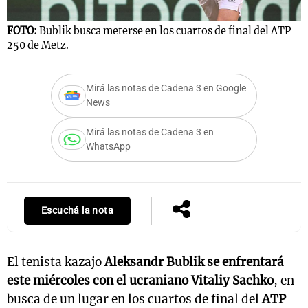
FOTO:
Bublik busca meterse en los cuartos de final del ATP
250 de Metz.
Notas
s
Notas
Mirá las notas de Cadena 3 en Google
La Sole en
News
ial
Mundial 2026
Cadena 3
Mirá las notas de Cadena 3 en
WhatsApp
Escuchá la nota
El tenista kazajo
Aleksandr Bublik se enfrentará
este miércoles con el ucraniano Vitaliy Sachko
, en
busca de un lugar en los cuartos de final del
ATP