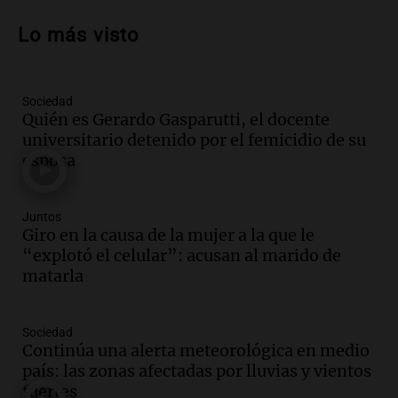
distraídos: ¿Qué pasa con un niño
Lo más visto
cuando el padre mira mucho el teléfono?
Educar entre todos
Episodios
Sociedad
Audio.
Presentan el innovador Parque
Quién es Gerardo Gasparutti, el docente
Tecnológico en Villa María con dos
universitario detenido por el femicidio de su
edificios icónicos
esposa
Panorama Federal
Episodios
Audio.
Polémica en el fútbol argentino:
Juntos
árbitros bajo la lupa tras fallos
Giro en la causa de la mujer a la que le
controvertidos
“explotó el celular”: acusan al marido de
Panorama Federal
matarla
Episodios
Audio.
El kirchnerismo no logra apoyo
Sociedad
para modificar proyecto de propiedad
Continúa una alerta meteorológica en medio
privada en el Senado Nacional
país: las zonas afectadas por lluvias y vientos
Panorama Federal
fuertes