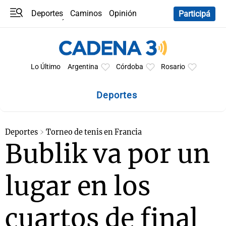
Deportes
Caminos
Opinión
Participá
Programas
Últimas coberturas
Últimas 24 h
En YouTube
Clima
Horóscopo
Lo Último
Argentina
Córdoba
Rosario
Deportes
Deportes
Torneo de tenis en Francia
Bublik va por un
lugar en los
cuartos de final