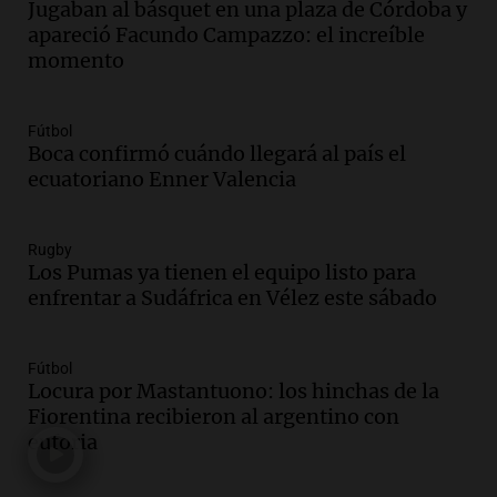
Jugaban al básquet en una plaza de Córdoba y
Panorama Federal
apareció Facundo Campazzo: el increíble
Episodios
momento
Audio.
Santa Fe reactivará 1.500
viviendas paralizadas tras el cierre de
Procrear en la provincia
Fútbol
Panorama Federal
Boca confirmó cuándo llegará al país el
Episodios
ecuatoriano Enner Valencia
Audio.
Debate en el Senado por la ley de
propiedad privada genera preocupación
Rugby
y críticas entre senadores
Los Pumas ya tienen el equipo listo para
Panorama Federal
enfrentar a Sudáfrica en Vélez este sábado
Episodios
Audio.
La comunidad boliviana en Salta:
un pilar cultural y social según Antonio
Fútbol
Marocco
Locura por Mastantuono: los hinchas de la
Panorama Federal
Fiorentina recibieron al argentino con
Episodios
euforia
Audio.
Ordenan el reintegro de dos
niños a Córdoba tras disputa de