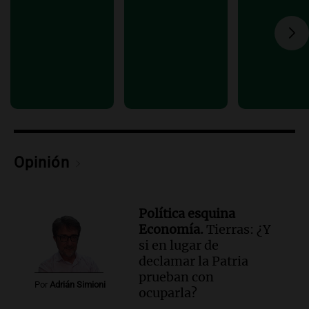
Audio.
El 80% de los ejecutivos espera
una mejora económica, pero modera
sus expectativas
Ahora país
Episodios
Audio.
Walter Mazzanti en Cadena 3
Rosario: "Vamos a estar entre los
primeros ocho"
Deportes Rosario
Episodios
Opinión
Política esquina
Economía.
Tierras: ¿Y
si en lugar de
declamar la Patria
prueban con
Por
Adrián Simioni
ocuparla?