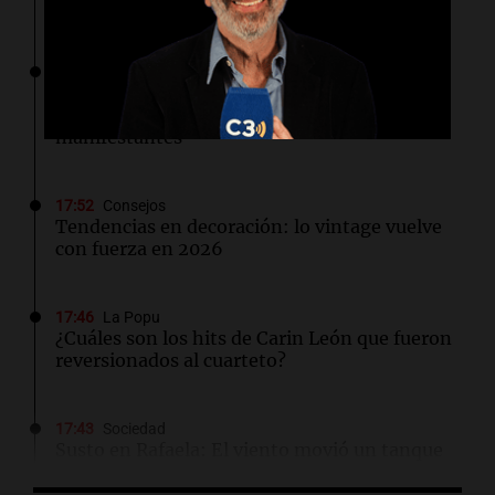
financieras en EE. UU., según Google
17:54
Sociedad
Tensión frente al Congreso: la Policía
reprimió con gases y camiones hidrantes a
manifestantes
17:52
Consejos
Tendencias en decoración: lo vintage vuelve
con fuerza en 2026
17:46
La Popu
¿Cuáles son los hits de Carin León que fueron
reversionados al cuarteto?
17:43
Sociedad
Susto en Rafaela: El viento movió un tanque
hacia la calle y generó alarma entre vecinos