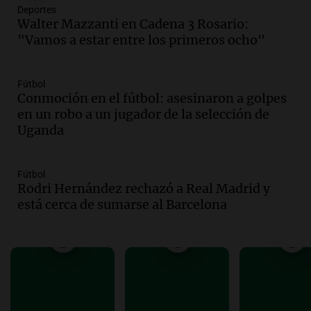
Deportes
custodia en Salta
Walter Mazzanti en Cadena 3 Rosario:
Panorama Federal
"Vamos a estar entre los primeros ocho"
Episodios
Audio.
Inviolabilidad de la propiedad
privada: el ruido que tapa cosas
Fútbol
Conmoción en el fútbol: asesinaron a golpes
importantes
en un robo a un jugador de la selección de
Editorial
Uganda
Episodios
Audio.
Lanzaron una campaña para que
niños con cáncer reciban regalos por el
Fútbol
día del niño.
Rodri Hernández rechazó a Real Madrid y
La Argentina Posible
está cerca de sumarse al Barcelona
Episodios
Audio.
Ganó una beca en la secundaria,
se mudó a Córdoba y hoy lleva la
bandera de la universidad
La Argentina Posible
Episodios