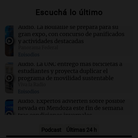
Escuchá lo último
17:38
Sociedad
El exmasajista de Maradona afirma que su
salud pudo haberse salvado
Audio.
La Boulaille se prepara para su
gran expo, con concurso de panificados
y actividades destacadas
17:31
Mundo
Panorama Federal
Tensiones entre Canadá y EE.UU. por críticas
Episodios
de Trump afectan negociaciones comerciales
Audio.
La UNC entregó más bicicletas a
estudiantes y proyecta duplicar el
17:29
Ciencia
programa de movilidad sustentable
Nanoreactor inspirado en células transforma
Viva la Radio
luz solar en peróxido de hidrógeno
Episodios
Audio.
Expertos advierten sobre posible
nevada en Mendoza este fin de semana
tras condiciones invernales
Panorama Federal
Episodios
Podcast
Últimas 24 h
Audio.
Padres presentes, pero