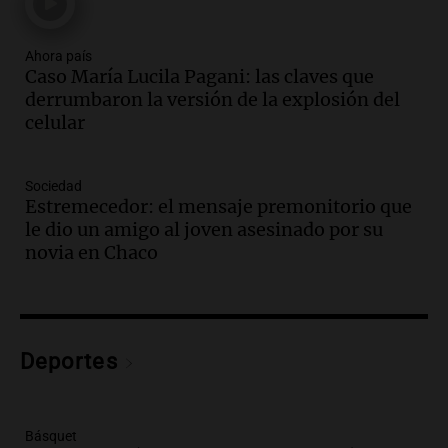
Episodios
Audio.
Estados Unidos advierte sobre
contrato entre cooperativa argentina y
Ahora país
Caso María Lucila Pagani: las claves que
Huawei en Neuquén
derrumbaron la versión de la explosión del
Panorama Federal
celular
Episodios
Audio.
El vicegobernador de Salta resalta
la presencia de 70.000 bolivianos en la
Sociedad
provincia y su integración
Estremecedor: el mensaje premonitorio que
Panorama Federal
le dio un amigo al joven asesinado por su
Episodios
novia en Chaco
Audio.
La amiga del Papa León XIV
recordó su paso por Perú: "Nos decía
siempre: ''Difundan el milagro''"
Viva la Radio
Deportes
Episodios
Audio.
Santa Fe, segunda provincia con
más femicidios del país, según informe
de Casa del Encuentro
Básquet