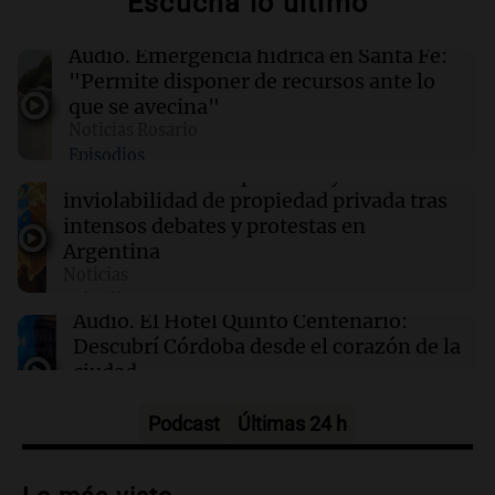
Escuchá lo último
06:40
Radioinforme 3
Terrible choque en Córdoba: murió una
bombera cerca del Mercado de Abasto
Audio.
Emergencia hídrica en Santa Fe:
"Permite disponer de recursos ante lo
que se avecina"
06:27
Mundo
Noticias Rosario
Drones ucranianos impactan almacén de
Episodios
minorista ruso en los Urales tras reciente
Audio.
El Senado aprueba ley de
ataque
inviolabilidad de propiedad privada tras
intensos debates y protestas en
Argentina
06:05
Política y Economía
Senado: el Gobierno aprobó la ley de
Noticias
propiedad privada, pero tuvo que quitar otro
Episodios
capítulo
Audio.
El Hotel Quinto Centenario:
Descubrí Córdoba desde el corazón de la
ciudad
Noticias
Episodios
Podcast
Últimas 24 h
Audio.
Los fieles ya participan de la
celebración de San Cayetano en Rosario