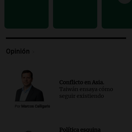
ostentación de millonarios
Amamos Argentina
Episodios
Audio.
El juicio contra Oscar González
avanza con testimonios clave sobre el
accidente en Villa Dolores
Panorama Federal
Opinión
Episodios
Conflicto en Asia.
Taiwán ensaya cómo
seguir existiendo
Por
Marcos Calligaris
Política esquina