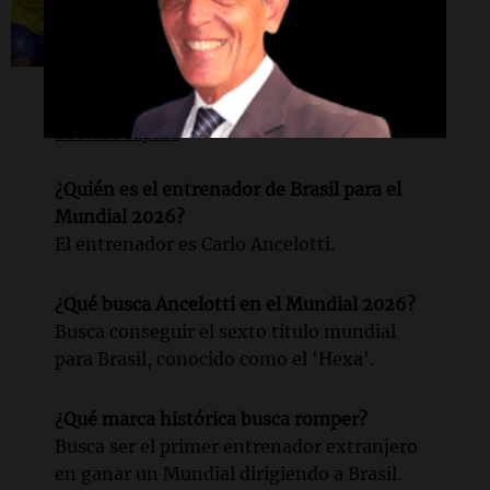
Lectura rápida
¿Quién es el entrenador de Brasil para el
Mundial 2026?
El entrenador es Carlo Ancelotti.
¿Qué busca Ancelotti en el Mundial 2026?
Busca conseguir el sexto título mundial
para Brasil, conocido como el 'Hexa'.
¿Qué marca histórica busca romper?
Busca ser el primer entrenador extranjero
en ganar un Mundial dirigiendo a Brasil.