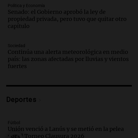
finaliza con buenas reservas de
Política y Economía
Senado: el Gobierno aprobó la ley de
humedad en todo el país
propiedad privada, pero tuvo que quitar otro
Panorama Federal
capítulo
Episodios
Audio.
Movilizaciones en Córdoba:
organizaciones sociales se unen contra
Sociedad
la eliminación de beneficios económicos
Continúa una alerta meteorológica en medio
Panorama Federal
país: las zonas afectadas por lluvias y vientos
Episodios
fuertes
Audio.
Comienza el Cuarto Festival de
Coros Infantos Juveniles en Córdoba en
homenaje al maestro Pelli
Panorama Federal
Deportes
Episodios
Audio.
Cierre de actividades corales en
Córdoba con concierto solidario y
recolección de alimentos
Fútbol
Unión venció a Lanús y se metió en la pelea
Panorama Federal
por el Torneo Clausura 2026
Episodios