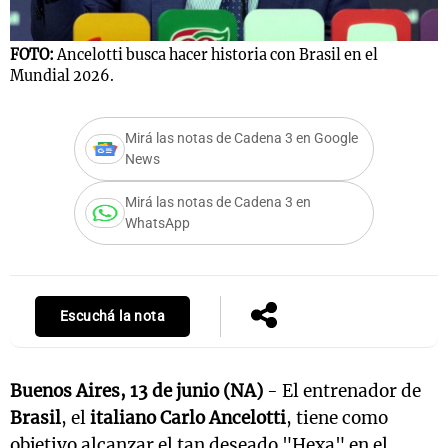
FOTO:
Ancelotti busca hacer historia con Brasil en el
Mundial 2026.
F
Mirá las notas de Cadena 3 en Google
News
Mirá las notas de Cadena 3 en
WhatsApp
Escuchá la nota
Buenos Aires, 13 de junio (NA)
- El entrenador de
Brasil
, el
italiano Carlo Ancelotti
, tiene como
objetivo alcanzar el tan deseado "Hexa" en el