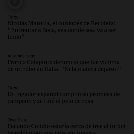
Audio.
Sin traje de neoprene, compite en
el Mundial de Natación en aguas gélidas
Fútbol
frente al Perito Moreno
Nicolás Marotta, el cordobés de Recoleta:
Turno Noche
“Enfrentar a Boca, sea donde sea, va a ser
Episodios
lindo”
Audio.
Mendoza se prepara para un fin
de semana helado y protestas por ley de
Automovilismo
tierras
Franco Colapinto denunció que fue víctima
Panorama Federal
de un robo en Italia: "Ni la matera dejaron"
Episodios
Audio.
Río Gallegos enfrenta frío
intenso y movilizaciones contra el
Fútbol
kirchnerismo
Un jugador español cumplió su promesa de
Panorama Federal
campeón y se tiñó el pelo de rosa
Episodios
Audio.
Debate en el Senado sobre
River Plate
propiedad privada y cuestionamientos a
Facundo Colidio estaría cerca de irse al fútbol
la soberanía digital en Argentina
brasileño por una cifra millonaria