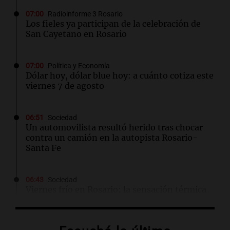
07:00
Radioinforme 3 Rosario
Los fieles ya participan de la celebración de
San Cayetano en Rosario
07:00
Política y Economía
Dólar hoy, dólar blue hoy: a cuánto cotiza este
viernes 7 de agosto
06:51
Sociedad
Un automovilista resultó herido tras chocar
contra un camión en la autopista Rosario-
Santa Fe
06:43
Sociedad
Viernes frío en Rosario: la sensación térmica
cayó bajo cero y la máxima llegará a 15°C