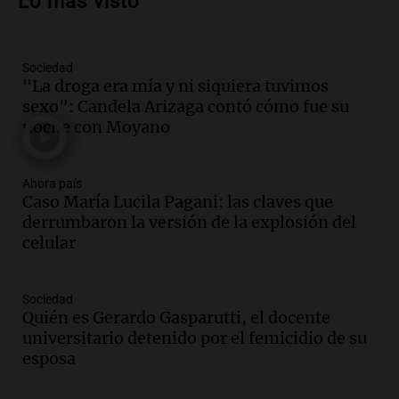
Lo más visto
Noticias Rosario
Episodios
Sociedad
Audio.
Aumentan los peajes en Córdoba:
"La droga era mía y ni siquiera tuvimos
nueva tarifa del 2,3% activa desde el 9
sexo": Candela Arizaga contó cómo fue su
de julio de 2026
noche con Moyano
Panorama Federal
Episodios
Audio.
Defensa Civil de Córdoba recibió
Ahora país
casi 1.500 llamados por fuertes vientos
Caso María Lucila Pagani: las claves que
de hasta 90 km/h
derrumbaron la versión de la explosión del
Panorama Federal
celular
Episodios
Audio.
La gestión de envases
Sociedad
fitosanitarios y su impacto en la
Quién es Gerardo Gasparutti, el docente
sustentabilidad agrícola en Argentina
universitario detenido por el femicidio de su
Panorama Federal
esposa
Episodios
Audio.
La siembra de trigo y cebada