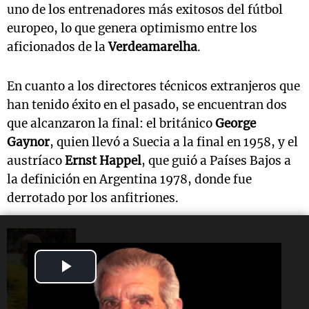
uno de los entrenadores más exitosos del fútbol
europeo, lo que genera optimismo entre los
aficionados de la
Verdeamarelha
.
En cuanto a los directores técnicos extranjeros que
han tenido éxito en el pasado, se encuentran dos
que alcanzaron la final: el británico
George
Gaynor
, quien llevó a Suecia a la final en 1958, y el
austríaco
Ernst Happel
, que guió a Países Bajos a
la definición en Argentina 1978, donde fue
derrotado por los anfitriones.
Cobertura exclusiva
Play
Brasil y su trayectoria en debuts
mundialistas: ¿cómo le fue en
los últimos años?
Video