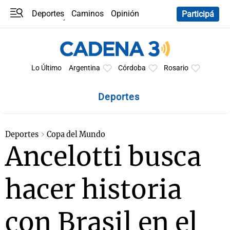
Deportes
Caminos
Opinión
Participá
Programas
Últimas coberturas
Últimas 24 h
En YouTube
Clima
Horóscopo
Lo Último
Argentina
Córdoba
Rosario
Deportes
Deportes
Copa del Mundo
Ancelotti busca
hacer historia
con Brasil en el