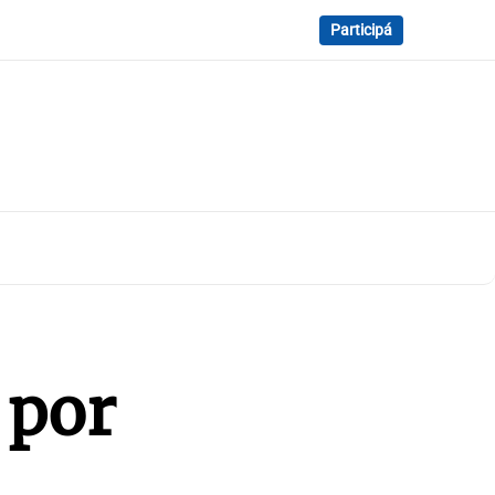
Participá
 por