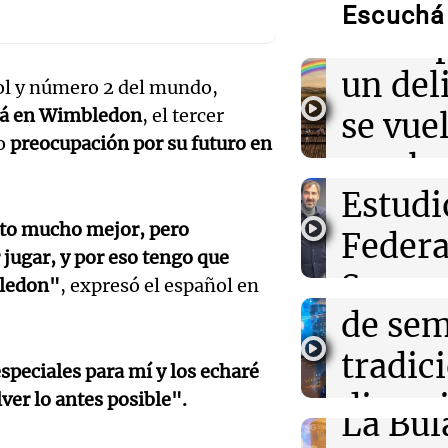
"tarar
matemática de 
Escuchá 
fórmula sorpr
Audio.
concep
simple
gerent
un del
ol y número 2 del mundo,
04:00
Deportes
Expon
rá en Wimbledon
, el tercer
se vue
Boca Juniors y 
en la Copa Arge
do
preocupación por su futuro en
visitó 
con la
detalles del par
Audio.
Estudi
de las
03:24
Mundo
nto mucho mejor, pero
Allanamiento po
patron
Federa
Amamos Arg
Starbucks de Co
jugar, y por eso tengo que
Episodios
campaña que 
Ticino
Seguro
bledon"
, expresó el español en
de Gwangju
Audio.
de se
Aapres
Prepar
03:00
Deportes
tradic
Rosari
Racing se mide
peciales para mí y los echaré
para la
la Copa Argenti
Audio.
divers
er lo antes posible".
Congreso A
del partido
La Bul
Episodios
Galleg