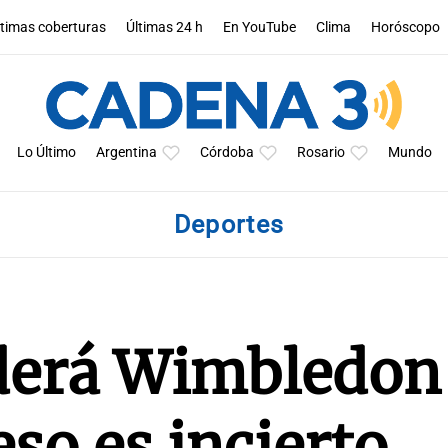
ltimas coberturas
Últimas 24 h
En YouTube
Clima
Horóscopo
Lo Último
Argentina
Córdoba
Rosario
Mundo
Deportes
rderá Wimbledon
eso es incierto