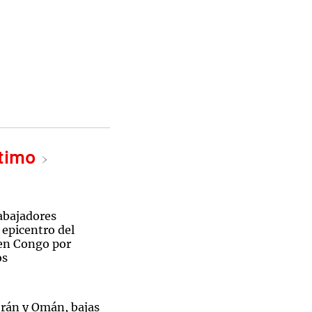
ltimo
abajadores
l epicentro del
 en Congo por
os
Irán y Omán, bajas