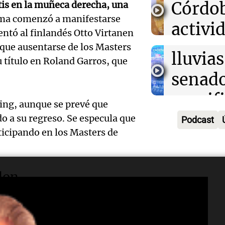
campo
Córdo
tis en la muñeca derecha, una
enfren
Panorama F
ma comenzó a manifestarse
Audio.
activi
Episodios
ntó al finlandés Otto Virtanen
secuel
Mendo
horari
 que ausentarse de los Masters
lluvias
título en Roland Garros, que
celebr
apertu
senad
apertu
Panorama F
manifi
Episodios
centro
king, aunque se prevé que
oposic
 a su regreso. Se especula que
Podcast
Penite
ticipando en los Masters de
de tier
Audio.
Park tr
Audio.
Panorama F
en Ros
años d
Episodios
Pedro
don
piden 
por fal
Colom
ley Jo
ado historial en la "Catedral del
nieve
remat
24. En la edición del año