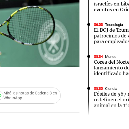
israelíes en Lí
eventos en Ori
06:03
Tecnología
El DOJ de Trum
patrocinios de 
para empleados
05:34
Mundo
Corea del Norte
lanzamiento de
identificado ha
05:30
Ciencia
Mirá las notas de Cadena 3 en
Fósiles de 567 
WhatsApp
redefinen el or
animal en la Ti
Audio.
05:29
Ciencia
Un AI desbarat