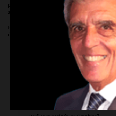
pasado, llegó a la final, donde fue derrotado por
actual número 1 del mundo.
En cuanto a Queen's, que también se perderá, A
dos ocasiones (2023 y 2025).
Lectura rápida
¿Qué lesión tiene Alcaraz?
Sufre una tenosinovitis en la muñeca derec
¿Qué torneos se perderá?
Se perderá Wimbledon y la gira de hierba 