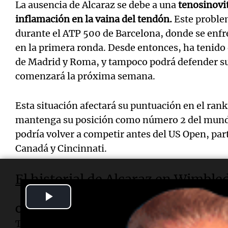
La ausencia de Alcaraz se debe a una
tenosinovi
inflamación en la vaina del tendón.
Este proble
durante el ATP 500 de Barcelona, donde se enfre
en la primera ronda. Desde entonces, ha tenido
de Madrid y Roma, y tampoco podrá defender su 
comenzará la próxima semana.
Esta situación afectará su puntuación en el ran
mantenga su posición como número 2 del mundo
podría volver a competir antes del US Open, par
Canadá y Cincinnati.
El historial de Alcaraz en Wimble
Play
Carlos Alcaraz
, de solo 23 años, tiene un destac
Video
Tenis", habiendo ganado el torneo en 2023 y 20