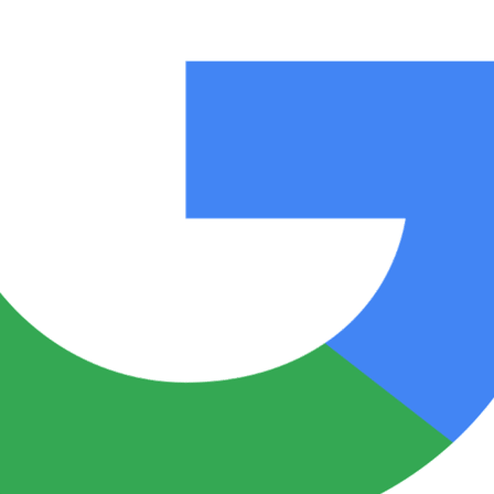
Notas
Notas
No
e en Cadena 3
El huracán de Arequito
Cadena 3 en