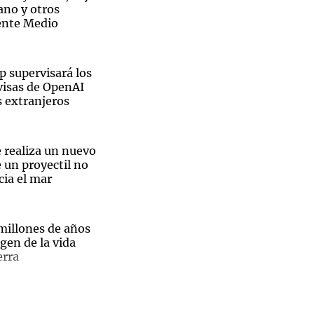
bano y otros
ente Medio
p supervisará los
visas de OpenAI
 extranjeros
 realiza un nuevo
 un proyectil no
cia el mar
millones de años
igen de la vida
erra
El
a una conjetura